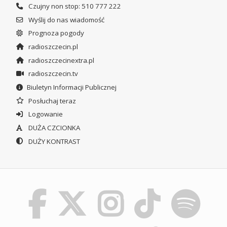
Czujny non stop: 510 777 222
Wyślij do nas wiadomość
Prognoza pogody
radioszczecin.pl
radioszczecinextra.pl
radioszczecin.tv
Biuletyn Informacji Publicznej
Posłuchaj teraz
Logowanie
DUŻA CZCIONKA
DUŻY KONTRAST