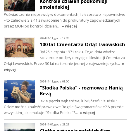
Kontrola działań podkomisji
smoleńskiej
Poświadczenie nieprawdy w dokumentach, fałszerstwo i łapownictwo
– to zaledwie 3 z 41 zawiadomień do prokuratury zapowiedzianych
przez MON po kontroli działań…
» więcej
2024-11-11, godz. 19:26
100 lat Cmentarza Orląt Lwowskich
Był 25 sierpnia 1971 roku. Tego dnia władze
radzieckie podjęły decyzję o likwidacji Cmentarza
Orląt Lwowskich. Przez 30 lat na terenie jednej z najważniejszych…
»
więcej
2024-11-11, godz. 01:00
"Słodka Polska" - rozmowa z Hanią
Bezą
Jakie pączki najbardziej lubił Józef Piłsudski?
Gdzie można znaleźć prawdziwe Rogale Świętomarcińskie? A przede
wszystkim, jak smakuje "Słodka Polska"?…
» więcej
2024-11-07, godz. 21:25
Ciężka sytuacja polskich firm