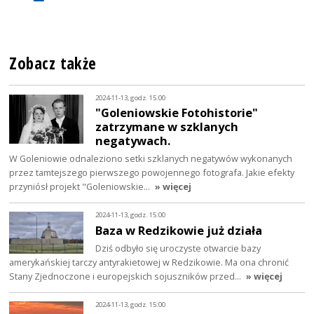
Zobacz także
2024-11-13, godz. 15:00
"Goleniowskie Fotohistorie"
zatrzymane w szklanych
negatywach.
W Goleniowie odnaleziono setki szklanych negatywów wykonanych
przez tamtejszego pierwszego powojennego fotografa. Jakie efekty
przyniósł projekt "Goleniowskie…
» więcej
2024-11-13, godz. 15:00
Baza w Redzikowie już działa
Dziś odbyło się uroczyste otwarcie bazy
amerykańskiej tarczy antyrakietowej w Redzikowie. Ma ona chronić
Stany Zjednoczone i europejskich sojuszników przed…
» więcej
2024-11-13, godz. 15:00