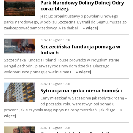
Park Narodowy Doliny Dolnej Odry
coraz bliżej.
Jest już projekt ustawy o powołaniu nowego
parku narodowego, w pobliżu Szczecina. By trafił do Sejmu, muszą go
zaakceptować samorządowcy. A że diabeł…
» więcej
2024-11-12, godz. 15:37
Szczecińska fundacja pomaga w
Indiach
Szczecińska Fundacja Poland House prowadzi w indyjskim stanie
Bengal Zachodni, pierwszy rodzinny dom dziecka. Dlaczego
wolontariusze pomagają właśnie tam i…
» więcej
2024-11-12, godz. 15:37
Sytuacja na rynku nieruchomości
Ceny mieszkań w Szczecinie jak rosły tak rosną –
od początku roku wzrost wyniósł ponad 8
procent. Jakie czynniki mają wpływ na ceny mieszkań i jak długo…
»
więcej
2024-11-12, godz. 15:37