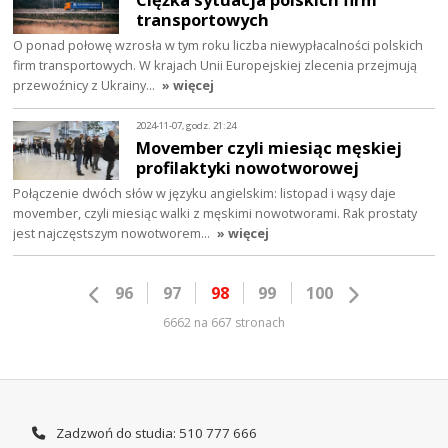
transportowych
O ponad połowę wzrosła w tym roku liczba niewypłacalności polskich
firm transportowych. W krajach Unii Europejskiej zlecenia przejmują
przewoźnicy z Ukrainy…
» więcej
2024-11-07, godz. 21:24
Movember czyli miesiąc męskiej
profilaktyki nowotworowej
Połączenie dwóch słów w języku angielskim: listopad i wąsy daje
movember, czyli miesiąc walki z męskimi nowotworami. Rak prostaty
jest najczęstszym nowotworem…
» więcej
96
97
98
99
100
6662 na 667 stronach
Zadzwoń do studia: 510 777 666