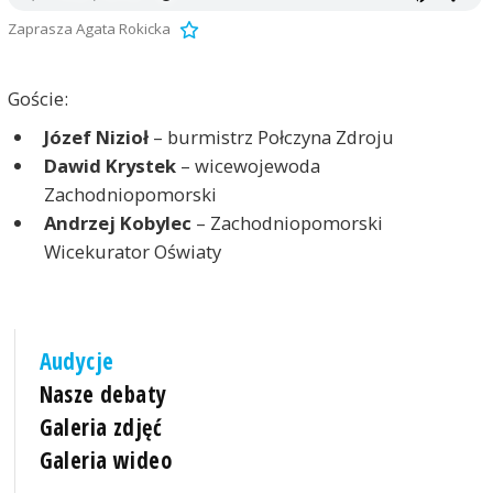
Zaprasza Agata Rokicka
Goście:
Józef Nizioł
– burmistrz Połczyna Zdroju
Dawid Krystek
– wicewojewoda
Zachodniopomorski
Andrzej Kobylec
– Zachodniopomorski
Wicekurator Oświaty
Audycje
Nasze debaty
Galeria zdjęć
Galeria wideo