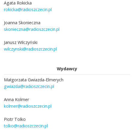
Agata Rokicka
rokicka@radioszczecin.pl
Joanna Skonieczna
skonieczna@radioszczecin.pl
Janusz Wilczyński
wilczynski@radioszczecin.pl
Wydawcy
Małgorzata Gwiazda-Elmerych
gwiazda@radioszczecin.pl
Anna Kolmer
kolmer@radioszczecin.pl
Piotr Tolko
tolko@radioszczecin.pl