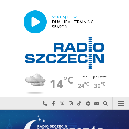
SŁUCHAJ TERAZ
DUA LIPA - TRAINING
SEASON
°C
jutro
pojutrze
14
°C
°C
24
30
Najlepiej po prostu do nas zadzwoń
Odwiedź nas na Facebook-u
Odwiedź nas na X
Odwiedź nas na Instagram-ie
Odwiedź nas na TikTok-u
Szukaj nas na Spotify
Wyślij do nas w
Szukaj