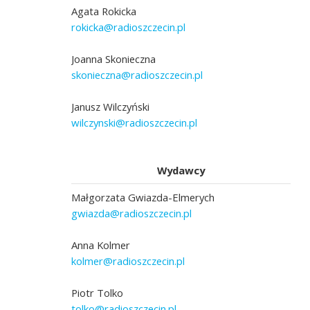
Agata Rokicka
rokicka@radioszczecin.pl
Joanna Skonieczna
skonieczna@radioszczecin.pl
Janusz Wilczyński
wilczynski@radioszczecin.pl
Wydawcy
Małgorzata Gwiazda-Elmerych
gwiazda@radioszczecin.pl
Anna Kolmer
kolmer@radioszczecin.pl
Piotr Tolko
tolko@radioszczecin.pl