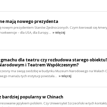
ne mają nowego prezydenta
ię nowym prezydentem Stanów Zjednoczonych. Czym kierowali się Amery
onsekwencje – dla USA, dla Europy…
» więcej
machu dla teatru czy rozbudowa starego obiektu?
 Narodowym i Teatrem Współczesnym?
ółczesny ma swoją siedzibę w budynku Muzeum Narodowego na Wałach 
ego mariażu tych instytucji powstała…
» więcej
az bardziej popularny w Chinach
eresowanie językiem polskim. Czy Uniwersytet Szczeciński w tych kontak