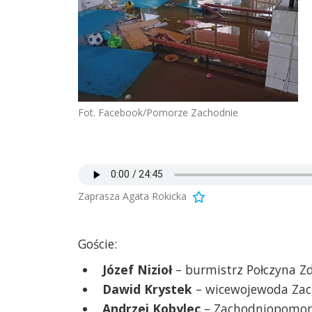
Fot. Facebook/Pomorze Zachodnie
Zaprasza Agata Rokicka
Goście:
Józef Nizioł
– burmistrz Połczyna Z
Dawid Krystek
– wicewojewoda Za
Andrzej Kobylec
– Zachodniopomors