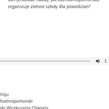
organizuje zielone szkoły dla powodzian?
droju
chodniopomorski
ki Wicekurator Oświaty