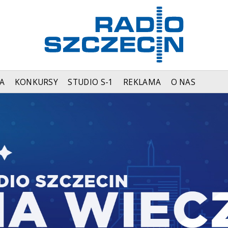
A
KONKURSY
STUDIO S-1
REKLAMA
O NAS