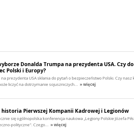
yborze Donalda Trumpa na prezydenta USA. Czy d
 Polski i Europy?
a prezydenta USA skłania do pytań o bezpieczeństwo Polski. Czy nasz k
oże liczyć na dotrzymanie sojuszniczych…
» więcej
 historia Pierwszej Kompanii Kadrowej i Legionów
ocznie się ogólnopolska konferencja naukowa „Legiony Polskie Józefa Pił
łeczno-polityczne". Czego…
» więcej