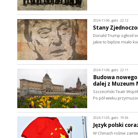
2024-11-06, godz. 22:12
Stany Zjednoczo
Donald Trump ogłosił s
jakie to będzie miało k
2024-11-06, godz. 22:11
Budowa nowego g
dalej z Muzeum
Szczeciński Teatr Wsp
Po pół wieku przymusow
2024-11-05, godz. 19:56
Język polski cor
W Chinach rośnie zaint