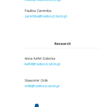
Paulina Zaremba
zaremba@radioszczecin.pl
Research
Anna Kafel-Dalecka
kafel@radioszczecin.pl
Sławomir Orlik
orlik@radioszczecin.pl