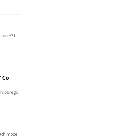
kanie? I
 Co
Chrobrego.
tach może