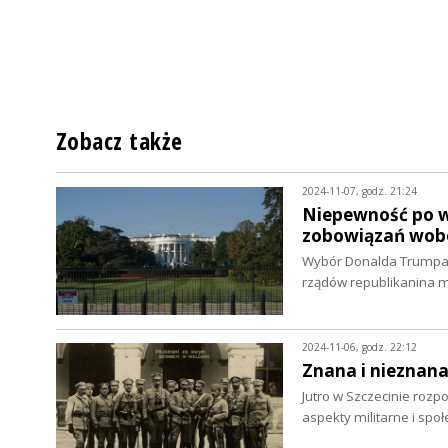
Zobacz także
2024-11-07, godz. 21:24
Niepewność po w
zobowiązań wobec
Wybór Donalda Trumpa n
rządów republikanina m
2024-11-06, godz. 22:12
Znana i nieznana
Jutro w Szczecinie rozp
aspekty militarne i spo