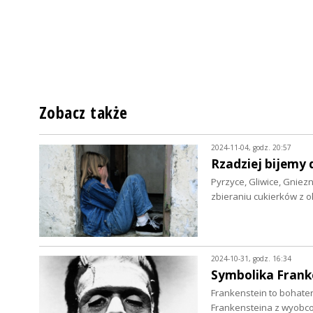
Zobacz także
2024-11-04, godz. 20:57
Rzadziej bijemy d
Pyrzyce, Gliwice, Gniez
zbieraniu cukierków z o
2024-10-31, godz. 16:34
Symbolika Frank
Frankenstein to bohate
Frankensteina z wyobc