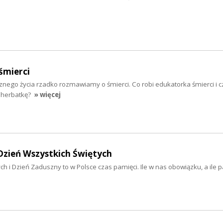
śmierci
znego życia rzadko rozmawiamy o śmierci. Co robi edukatorka śmierci i 
ę herbatkę?
» więcej
Dzień Wszystkich Świętych
ch i Dzień Zaduszny to w Polsce czas pamięci. Ile w nas obowiązku, a ile p