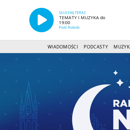
SŁUCHAJ TERAZ
TEMATY I MUZYKA do
19:00
Piotr Rokicki
WIADOMOŚCI
PODCASTY
MUZYK