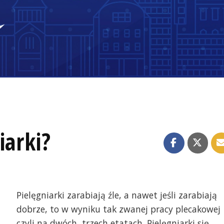
iarki?
Pielęgniarki zarabiają źle, a nawet jeśli zarabiają
dobrze, to w wyniku tak zwanej pracy plecakowej
czyli na dwóch, trzech etatach. Pielęgniarki się