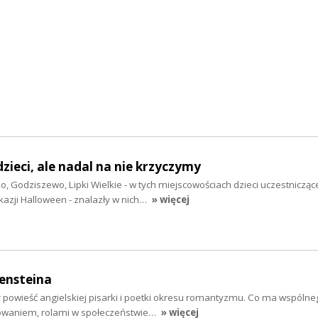
zieci, ale nadal na nie krzyczymy
no, Godziszewo, Lipki Wielkie - w tych miejscowościach dzieci uczestnicząc
kazji Halloween - znalazły w nich…
» więcej
ensteina
r powieść angielskiej pisarki i poetki okresu romantyzmu. Co ma wspóln
owaniem, rolami w społeczeństwie…
» więcej