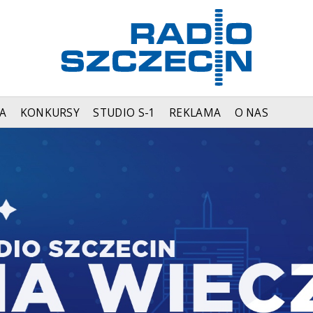
A
KONKURSY
STUDIO S-1
REKLAMA
O NAS