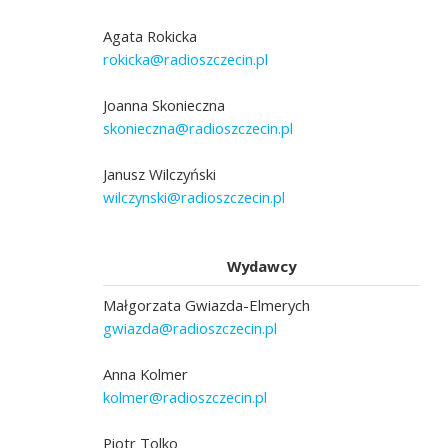
Agata Rokicka
rokicka@radioszczecin.pl
Joanna Skonieczna
skonieczna@radioszczecin.pl
Janusz Wilczyński
wilczynski@radioszczecin.pl
Wydawcy
Małgorzata Gwiazda-Elmerych
gwiazda@radioszczecin.pl
Anna Kolmer
kolmer@radioszczecin.pl
Piotr Tolko