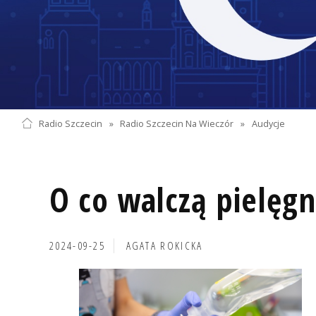
Radio Szczecin
»
Radio Szczecin Na Wieczór
»
Audycje
O co walczą pielęgn
2024-09-25
AGATA ROKICKA