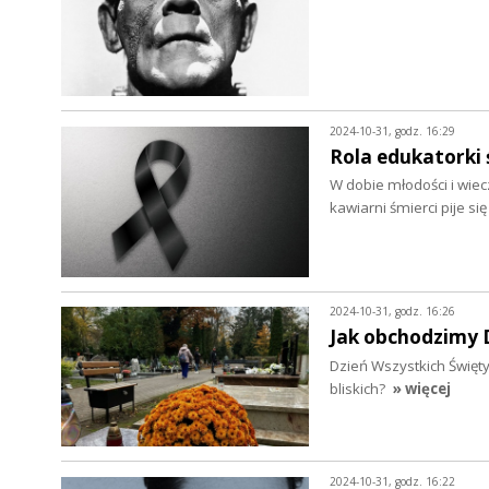
2024-10-31, godz. 16:29
Rola edukatorki 
W dobie młodości i wiec
kawiarni śmierci pije si
2024-10-31, godz. 16:26
Jak obchodzimy 
Dzień Wszystkich Święty
bliskich?
» więcej
2024-10-31, godz. 16:22