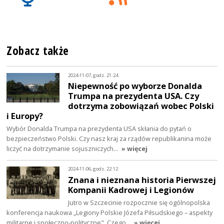
Zobacz także
2024-11-07, godz. 21:24
Niepewność po wyborze Donalda
Trumpa na prezydenta USA. Czy
dotrzyma zobowiązań wobec Polski
i Europy?
Wybór Donalda Trumpa na prezydenta USA skłania do pytań o
bezpieczeństwo Polski. Czy nasz kraj za rządów republikanina może
liczyć na dotrzymanie sojuszniczych…
» więcej
2024-11-06, godz. 22:12
Znana i nieznana historia Pierwszej
Kompanii Kadrowej i Legionów
Jutro w Szczecinie rozpocznie się ogólnopolska
konferencja naukowa „Legiony Polskie Józefa Piłsudskiego – aspekty
militarne i społeczno-polityczne". Czego…
» więcej