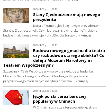
2024-11-06, godz. 22:12
Stany Zjednoczone mają nowego
prezydenta
Donald Trump ogłosił się nowym prezydentem
Stanów Zjednoczonych. Czym kierowali się Amerykanie? I jakie to
będzie miało konsekwencje – dla USA, dla Europy…
» więcej
2024-11-06, godz. 22:11
Budowa nowego gmachu dla teatru
czy rozbudowa starego obiektu? Co
dalej z Muzeum Narodowym i
Teatrem Współczesnym?
Szczeciński Teatr Współczesny ma swoją siedzibę w budynku
Muzeum Narodowego na Wałach Chrobrego. Po pół wieku
przymusowego mariażu tych instytucji powstała…
» więcej
2024-11-05, godz. 19:56
Język polski coraz bardziej
popularny w Chinach
W Chinach rośnie zainteresowanie językiem