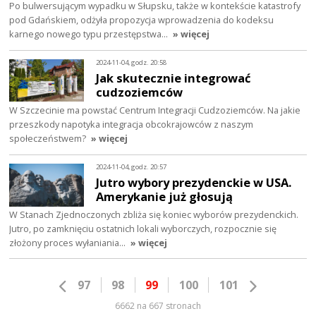
Po bulwersującym wypadku w Słupsku, także w kontekście katastrofy
pod Gdańskiem, odżyła propozycja wprowadzenia do kodeksu
karnego nowego typu przestępstwa…
» więcej
2024-11-04, godz. 20:58
Jak skutecznie integrować
cudzoziemców
W Szczecinie ma powstać Centrum Integracji Cudzoziemców. Na jakie
przeszkody napotyka integracja obcokrajowców z naszym
społeczeństwem?
» więcej
2024-11-04, godz. 20:57
Jutro wybory prezydenckie w USA.
Amerykanie już głosują
W Stanach Zjednoczonych zbliża się koniec wyborów prezydenckich.
Jutro, po zamknięciu ostatnich lokali wyborczych, rozpocznie się
złożony proces wyłaniania…
» więcej
97
98
99
100
101
6662 na 667 stronach