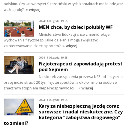
polskim. Czy Uniwersytet Szczeciński w tych kontaktach może odegrać
ważną rolę?
» więcej
2024-11-05, godz. 19:56
MEN chce, by dzieci polubiły WF
Ministerstwo Edukacji chce zmienić lekcje
wychowania fizycznego. Jakie działania mogą zwiększyć
zainteresowanie dzieci sportem?
» więcej
2024-11-05, godz. 19:55
Fizjoterapeuci zapowiadają protest
pod Sejmem
Na skutek zarządzenia prezesa NFZ od 1 stycznia
pracę może stracić 20 tys. fizjoterapeutów, a około miliona osób ze
znacznym stopniem niepełnosprawności…
» więcej
2024-11-05, godz. 19:55
Kary za niebezpieczną jazdę coraz
surowsze i nadal nieskuteczne. Czy
kategoria "zabójstwa drogowego"
to zmieni?