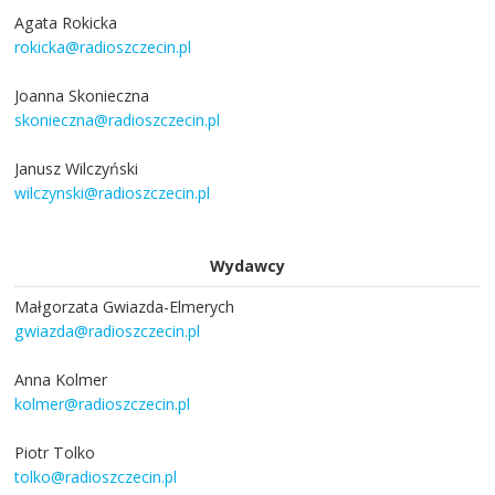
Agata Rokicka
rokicka@radioszczecin.pl
Joanna Skonieczna
skonieczna@radioszczecin.pl
Janusz Wilczyński
wilczynski@radioszczecin.pl
Wydawcy
Małgorzata Gwiazda-Elmerych
gwiazda@radioszczecin.pl
Anna Kolmer
kolmer@radioszczecin.pl
Piotr Tolko
tolko@radioszczecin.pl