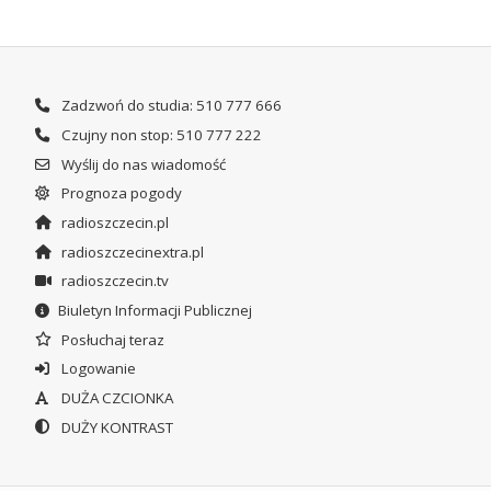
Zadzwoń do studia: 510 777 666
Czujny non stop: 510 777 222
Wyślij do nas wiadomość
Prognoza pogody
radioszczecin.pl
radioszczecinextra.pl
radioszczecin.tv
Biuletyn Informacji Publicznej
Posłuchaj teraz
Logowanie
DUŻA CZCIONKA
DUŻY KONTRAST