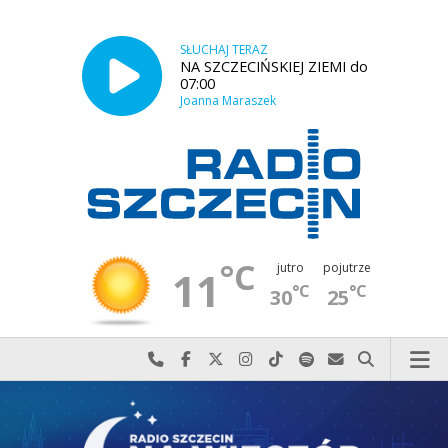
SŁUCHAJ TERAZ
NA SZCZECIŃSKIEJ ZIEMI do
07:00
Joanna Maraszek
°C
jutro
pojutrze
11
°C
°C
30
25
Najlepiej po prostu do nas zadzwoń
Odwiedź nas na Facebook-u
Odwiedź nas na X
Odwiedź nas na Instagram-ie
Odwiedź nas na TikTok-u
Szukaj nas na Spotify
Wyślij do nas w
Szukaj