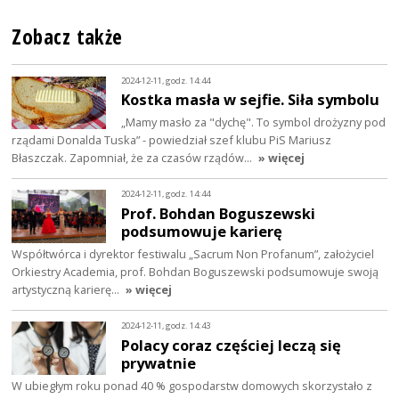
Zobacz także
2024-12-11, godz. 14:44
Kostka masła w sejfie. Siła symbolu
„Mamy masło za "dychę". To symbol drożyzny pod
rządami Donalda Tuska” - powiedział szef klubu PiS Mariusz
Błaszczak. Zapomniał, że za czasów rządów…
» więcej
2024-12-11, godz. 14:44
Prof. Bohdan Boguszewski
podsumowuje karierę
Współtwórca i dyrektor festiwalu „Sacrum Non Profanum”, założyciel
Orkiestry Academia, prof. Bohdan Boguszewski podsumowuje swoją
artystyczną karierę…
» więcej
2024-12-11, godz. 14:43
Polacy coraz częściej leczą się
prywatnie
W ubiegłym roku ponad 40 % gospodarstw domowych skorzystało z