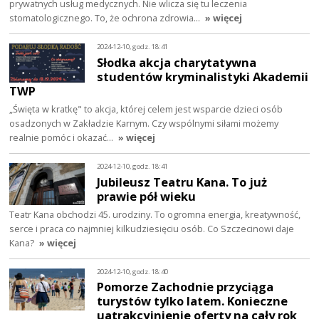
prywatnych usług medycznych. Nie wlicza się tu leczenia
stomatologicznego. To, że ochrona zdrowia…
» więcej
2024-12-10, godz. 18:41
Słodka akcja charytatywna
studentów kryminalistyki Akademii
TWP
„Święta w kratkę" to akcja, której celem jest wsparcie dzieci osób
osadzonych w Zakładzie Karnym. Czy wspólnymi siłami możemy
realnie pomóc i okazać…
» więcej
2024-12-10, godz. 18:41
Jubileusz Teatru Kana. To już
prawie pół wieku
Teatr Kana obchodzi 45. urodziny. To ogromna energia, kreatywność,
serce i praca co najmniej kilkudziesięciu osób. Co Szczecinowi daje
Kana?
» więcej
2024-12-10, godz. 18:40
Pomorze Zachodnie przyciąga
turystów tylko latem. Konieczne
uatrakcyjnienie oferty na cały rok