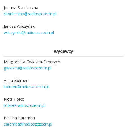
Joanna Skonieczna
skonieczna@radioszczecin.pl
Janusz Wilczyński
wilczynski@radioszczecin.pl
Wydawcy
Małgorzata Gwiazda-Elmerych
gwiazda@radioszczecin.pl
Anna Kolmer
kolmer@radioszczecin.pl
Piotr Tolko
tolko@radioszczecin.pl
Paulina Zaremba
zaremba@radioszczecin.pl