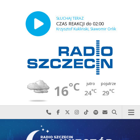
SŁUCHAJ TERAZ
CZAS REAKCJI do 02:00
Krzysztof Kukliński, Sławomir Orlik
°C
jutro
pojutrze
16
°C
°C
24
29
Najlepiej po prostu do nas zadzwoń
Odwiedź nas na Facebook-u
Odwiedź nas na X
Odwiedź nas na Instagram-ie
Odwiedź nas na TikTok-u
Szukaj nas na Spotify
Wyślij do nas w
Szukaj