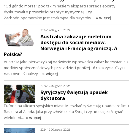
"Od gór do morza" pod takim hasłem eksperci i przedsiębiorcy
dyskutowali o przyszłości branży turystycznej. Czy
Zachodniopomorskie jest atrakcyjne dla turystów…
» więcej
2024-12-09, godz. 20:29
Australia zakazuje nieletnim
dostępu do social mediów.
Norwegia i Francja ograniczą. A
Polska?
Australia jako pierwszy kraj na świecie wprowadza zakaz korzystania z
mediów społecznościowych przez dzieci poniżej 16 roku życia. Czy u
nas również należy…
» więcej
2024-12-09, godz. 20:28
Syryjczycy świętują upadek
dyktatora
Euforia na ulicach syryjskich miast. Mieszkańcy świętują upadek reżimu
Baszara al-Asada. Jaka przyszłość czeka Syrię i czy uda się zażegnać
wieloletni…
» więcej
2024-12-09, godz. 20:28