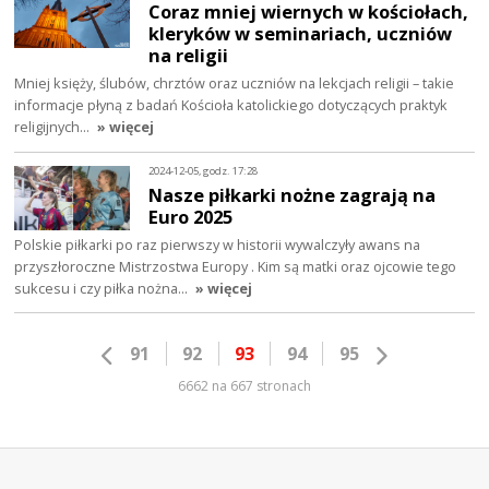
Coraz mniej wiernych w kościołach,
kleryków w seminariach, uczniów
na religii
Mniej księży, ślubów, chrztów oraz uczniów na lekcjach religii – takie
informacje płyną z badań Kościoła katolickiego dotyczących praktyk
religijnych…
» więcej
2024-12-05, godz. 17:28
Nasze piłkarki nożne zagrają na
Euro 2025
Polskie piłkarki po raz pierwszy w historii wywalczyły awans na
przyszłoroczne Mistrzostwa Europy . Kim są matki oraz ojcowie tego
sukcesu i czy piłka nożna…
» więcej
91
92
93
94
95
6662 na 667 stronach