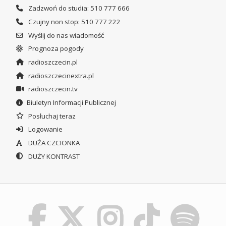
Zadzwoń do studia: 510 777 666
Czujny non stop: 510 777 222
Wyślij do nas wiadomość
Prognoza pogody
radioszczecin.pl
radioszczecinextra.pl
radioszczecin.tv
Biuletyn Informacji Publicznej
Posłuchaj teraz
Logowanie
DUŻA CZCIONKA
DUŻY KONTRAST