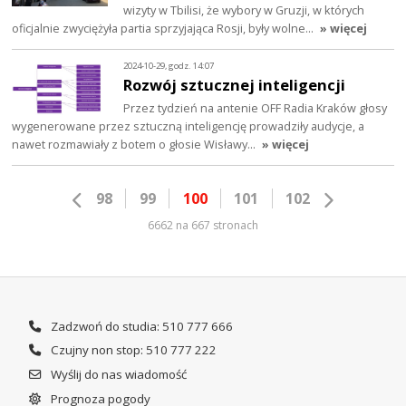
wizyty w Tbilisi, że wybory w Gruzji, w których
oficjalnie zwyciężyła partia sprzyjająca Rosji, były wolne…
» więcej
2024-10-29, godz. 14:07
Rozwój sztucznej inteligencji
Przez tydzień na antenie OFF Radia Kraków głosy
wygenerowane przez sztuczną inteligencję prowadziły audycje, a
nawet rozmawiały z botem o głosie Wisławy…
» więcej
98
99
100
101
102
6662 na 667 stronach
Zadzwoń do studia: 510 777 666
Czujny non stop: 510 777 222
Wyślij do nas wiadomość
Prognoza pogody