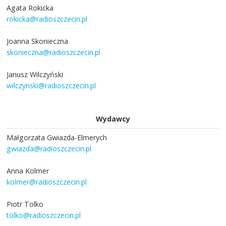
Agata Rokicka
rokicka@radioszczecin.pl
Joanna Skonieczna
skonieczna@radioszczecin.pl
Janusz Wilczyński
wilczynski@radioszczecin.pl
Wydawcy
Małgorzata Gwiazda-Elmerych
gwiazda@radioszczecin.pl
Anna Kolmer
kolmer@radioszczecin.pl
Piotr Tolko
tolko@radioszczecin.pl