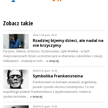
Zobacz także
2024-11-04, godz. 20:57
Rzadziej bijemy dzieci, ale nadal na
nie krzyczymy
Pyrzyce, Gliwice, Gniezno, Godziszewo, Lipki Wielkie - w tych
miejscowościach dzieci uczestniczące w zbieraniu cukierków z okazji
Halloween - znalazły w nich…
» więcej
2024-10-31, godz. 16:34
Symbolika Frankensteina
Frankenstein to bohater powieść angielskiej
pisarki i poetki okresu romantyzmu. Co ma
wspólnego potwór Frankensteina z wyobcowaniem, rolami w
społeczeństwie…
» więcej
2024-10-31, godz. 16:29