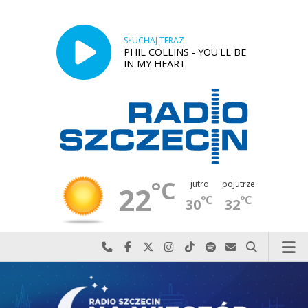
SŁUCHAJ TERAZ
PHIL COLLINS - YOU'LL BE
IN MY HEART
°C
jutro
pojutrze
22
°C
°C
30
32
Najlepiej po prostu do nas zadzwoń
Odwiedź nas na Facebook-u
Odwiedź nas na X
Odwiedź nas na Instagram-ie
Odwiedź nas na TikTok-u
Szukaj nas na Spotify
Wyślij do nas w
Szukaj