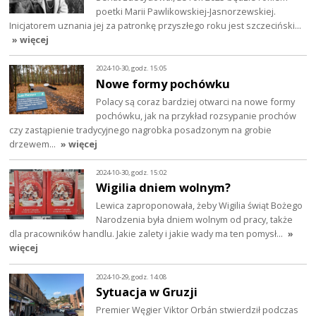
poetki Marii Pawlikowskiej-Jasnorzewskiej.
Inicjatorem uznania jej za patronkę przyszłego roku jest szczeciński…
» więcej
2024-10-30, godz. 15:05
Nowe formy pochówku
Polacy są coraz bardziej otwarci na nowe formy
pochówku, jak na przykład rozsypanie prochów
czy zastąpienie tradycyjnego nagrobka posadzonym na grobie
drzewem…
» więcej
2024-10-30, godz. 15:02
Wigilia dniem wolnym?
Lewica zaproponowała, żeby Wigilia świąt Bożego
Narodzenia była dniem wolnym od pracy, także
dla pracowników handlu. Jakie zalety i jakie wady ma ten pomysł…
»
więcej
2024-10-29, godz. 14:08
Sytuacja w Gruzji
Premier Węgier Viktor Orbán stwierdził podczas