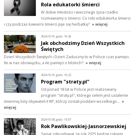
Rola edukatorki śmierci
W dobie młodości i wiecznego życia rzadko
rozmawiamy o śmierci. Co robi edukatorka śmierci
i czy podczas kawiarni śmierci pije się herbatkę?
» więcej
2024-10-31, godz. 16:26
Jak obchodzimy Dzień Wszystkich
Świętych
Dzień Wszystkich Świętych i Dzień Zaduszny to w Polsce czas pamięci.
Ile w nas obowiązku, a ile pamięci o bliskich?
» więcej
2024-10-31, godz. 16:22
Program "straty.pl"
Od ponad 18 lat w Polsce jest realizowany
program "straty.pl", którego celem jest ustalenie
imiennej listy obywateli II RP, którzy zostali poddani wszelkiego…
»
więcej
2024-10-30, godz. 15:07
Rok Pawlikowskiej-Jasnorzewskiej
Senat zdecydował, że rok 2025 będzie rokiem