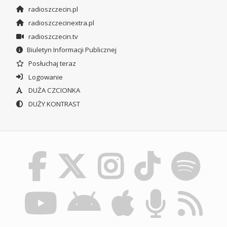
radioszczecin.pl
radioszczecinextra.pl
radioszczecin.tv
Biuletyn Informacji Publicznej
Posłuchaj teraz
Logowanie
DUŻA CZCIONKA
DUŻY KONTRAST