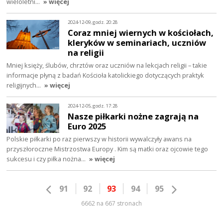
wieloletni…
» więcej
2024-12-09, godz. 20:28
Coraz mniej wiernych w kościołach,
kleryków w seminariach, uczniów
na religii
Mniej księży, ślubów, chrztów oraz uczniów na lekcjach religii – takie
informacje płyną z badań Kościoła katolickiego dotyczących praktyk
religijnych…
» więcej
2024-12-05, godz. 17:28
Nasze piłkarki nożne zagrają na
Euro 2025
Polskie piłkarki po raz pierwszy w historii wywalczyły awans na
przyszłoroczne Mistrzostwa Europy . Kim są matki oraz ojcowie tego
sukcesu i czy piłka nożna…
» więcej
91
92
93
94
95
6662 na 667 stronach