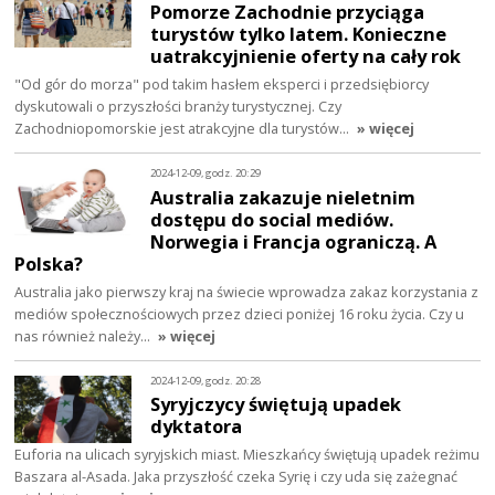
Pomorze Zachodnie przyciąga
turystów tylko latem. Konieczne
uatrakcyjnienie oferty na cały rok
"Od gór do morza" pod takim hasłem eksperci i przedsiębiorcy
dyskutowali o przyszłości branży turystycznej. Czy
Zachodniopomorskie jest atrakcyjne dla turystów…
» więcej
2024-12-09, godz. 20:29
Australia zakazuje nieletnim
dostępu do social mediów.
Norwegia i Francja ograniczą. A
Polska?
Australia jako pierwszy kraj na świecie wprowadza zakaz korzystania z
mediów społecznościowych przez dzieci poniżej 16 roku życia. Czy u
nas również należy…
» więcej
2024-12-09, godz. 20:28
Syryjczycy świętują upadek
dyktatora
Euforia na ulicach syryjskich miast. Mieszkańcy świętują upadek reżimu
Baszara al-Asada. Jaka przyszłość czeka Syrię i czy uda się zażegnać