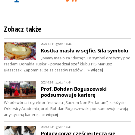
Zobacz także
2024-12-11, godz. 14:44
Kostka masła w sejfie. Siła symbolu
„Mamy masło za "dychę". To symbol drożyzny pod
rządami Donalda Tuska” - powiedział szef klubu PiS Mariusz
Błaszczak. Zapomniał, że za czasów rządów…
» więcej
2024-12-11, godz. 14:44
Prof. Bohdan Boguszewski
podsumowuje karierę
Współtwórca i dyrektor festiwalu „Sacrum Non Profanum”, założyciel
Orkiestry Academia, prof. Bohdan Boguszewski podsumowuje swoją
artystyczną karierę…
» więcej
2024-12-11, godz. 14:43
Polacy coraz częściej leczą się