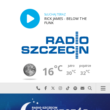
SŁUCHAJ TERAZ
RICK JAMES - BELOW THE
FUNK
°C
jutro
pojutrze
16
°C
°C
30
32
Najlepiej po prostu do nas zadzwoń
Odwiedź nas na Facebook-u
Odwiedź nas na X
Odwiedź nas na Instagram-ie
Odwiedź nas na TikTok-u
Szukaj nas na Spotify
Wyślij do nas w
Szukaj