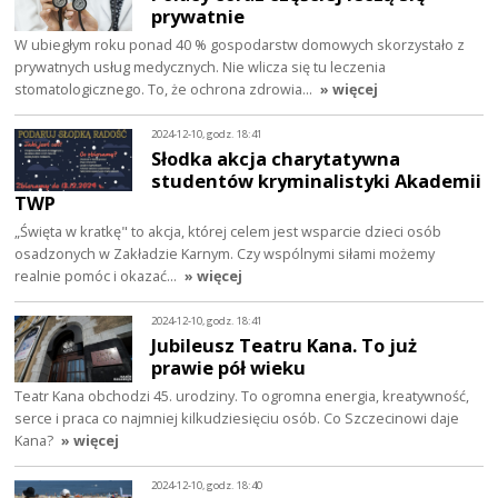
prywatnie
W ubiegłym roku ponad 40 % gospodarstw domowych skorzystało z
prywatnych usług medycznych. Nie wlicza się tu leczenia
stomatologicznego. To, że ochrona zdrowia…
» więcej
2024-12-10, godz. 18:41
Słodka akcja charytatywna
studentów kryminalistyki Akademii
TWP
„Święta w kratkę" to akcja, której celem jest wsparcie dzieci osób
osadzonych w Zakładzie Karnym. Czy wspólnymi siłami możemy
realnie pomóc i okazać…
» więcej
2024-12-10, godz. 18:41
Jubileusz Teatru Kana. To już
prawie pół wieku
Teatr Kana obchodzi 45. urodziny. To ogromna energia, kreatywność,
serce i praca co najmniej kilkudziesięciu osób. Co Szczecinowi daje
Kana?
» więcej
2024-12-10, godz. 18:40