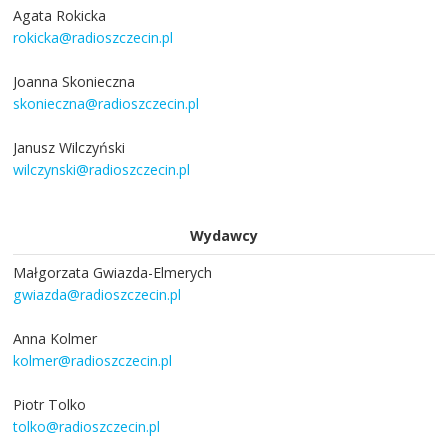
Agata Rokicka
rokicka@radioszczecin.pl
Joanna Skonieczna
skonieczna@radioszczecin.pl
Janusz Wilczyński
wilczynski@radioszczecin.pl
Wydawcy
Małgorzata Gwiazda-Elmerych
gwiazda@radioszczecin.pl
Anna Kolmer
kolmer@radioszczecin.pl
Piotr Tolko
tolko@radioszczecin.pl