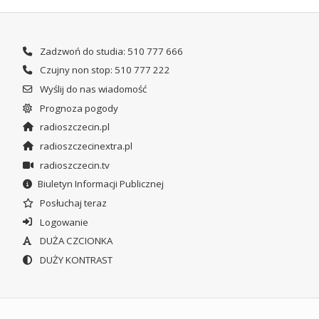
Zadzwoń do studia: 510 777 666
Czujny non stop: 510 777 222
Wyślij do nas wiadomość
Prognoza pogody
radioszczecin.pl
radioszczecinextra.pl
radioszczecin.tv
Biuletyn Informacji Publicznej
Posłuchaj teraz
Logowanie
DUŻA CZCIONKA
DUŻY KONTRAST