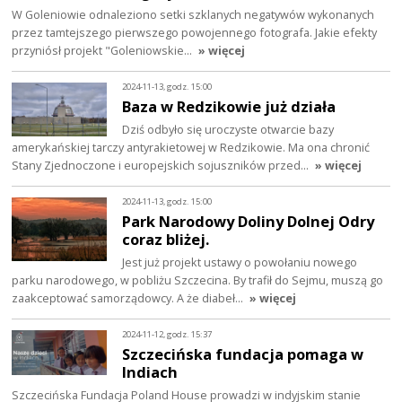
W Goleniowie odnaleziono setki szklanych negatywów wykonanych
przez tamtejszego pierwszego powojennego fotografa. Jakie efekty
przyniósł projekt "Goleniowskie…
» więcej
2024-11-13, godz. 15:00
Baza w Redzikowie już działa
Dziś odbyło się uroczyste otwarcie bazy
amerykańskiej tarczy antyrakietowej w Redzikowie. Ma ona chronić
Stany Zjednoczone i europejskich sojuszników przed…
» więcej
2024-11-13, godz. 15:00
Park Narodowy Doliny Dolnej Odry
coraz bliżej.
Jest już projekt ustawy o powołaniu nowego
parku narodowego, w pobliżu Szczecina. By trafił do Sejmu, muszą go
zaakceptować samorządowcy. A że diabeł…
» więcej
2024-11-12, godz. 15:37
Szczecińska fundacja pomaga w
Indiach
Szczecińska Fundacja Poland House prowadzi w indyjskim stanie