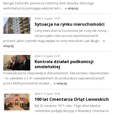
Bengal Zachodni, pierwszy rodzinny dom dziecka. Dlaczego
wolontariusze pomagają właśnie tam i…
» więcej
2024-11-12, godz. 15:37
Sytuacja na rynku nieruchomości
Ceny mieszkań w Szczecinie jak rosły tak rosną –
od początku roku wzrost wyniósł ponad 8
procent. Jakie czynniki mają wpływ na ceny mieszkań i jak długo…
»
więcej
2024-11-12, godz. 15:37
Kontrola działań podkomisji
smoleńskiej
Poświadczenie nieprawdy w dokumentach, fałszerstwo i łapownictwo
– to zaledwie 3 z 41 zawiadomień do prokuratury zapowiedzianych
przez MON po kontroli działań…
» więcej
2024-11-11, godz. 19:26
100 lat Cmentarza Orląt Lwowskich
Był 25 sierpnia 1971 roku. Tego dnia władze
radzieckie podjęły decyzję o likwidacji Cmentarza