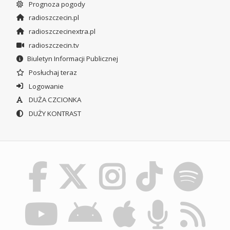
Prognoza pogody
radioszczecin.pl
radioszczecinextra.pl
radioszczecin.tv
Biuletyn Informacji Publicznej
Posłuchaj teraz
Logowanie
DUŻA CZCIONKA
DUŻY KONTRAST