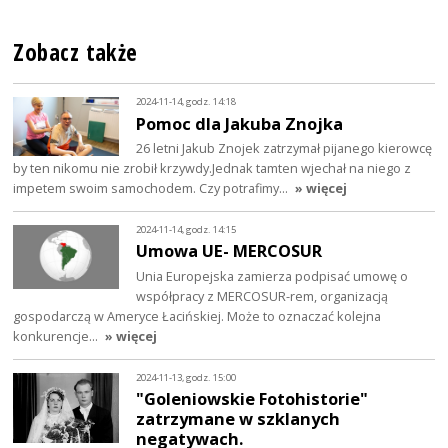
Zobacz także
2024-11-14, godz. 14:18
Pomoc dla Jakuba Znojka
26 letni Jakub Znojek zatrzymał pijanego kierowcę
by ten nikomu nie zrobił krzywdy.Jednak tamten wjechał na niego z
impetem swoim samochodem. Czy potrafimy…
» więcej
2024-11-14, godz. 14:15
Umowa UE- MERCOSUR
Unia Europejska zamierza podpisać umowę o
współpracy z MERCOSUR-rem, organizacją
gospodarczą w Ameryce Łacińskiej. Może to oznaczać kolejna
konkurencje…
» więcej
2024-11-13, godz. 15:00
"Goleniowskie Fotohistorie"
zatrzymane w szklanych
negatywach.