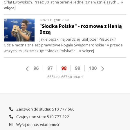
Orląt Lwowskich. Przez 30 lat na terenie jednej z najważniejszych…
»
więcej
2024-11-11, godz. 01:00
"Słodka Polska" - rozmowa z Hanią
Bezą
Jakie pączki najbardziej lubił Józef Piłsudski?
Gdzie można znaleźć prawdziwe Rogale Świętomarcińskie? A przede
wszystkim, jak smakuje "Słodka Polska"?…
» więcej
96
97
98
99
100
6664 na 667 stronach
Zadzwoń do studia: 510 777 666
Czujny non stop: 510 777 222
Wyślij do nas wiadomość