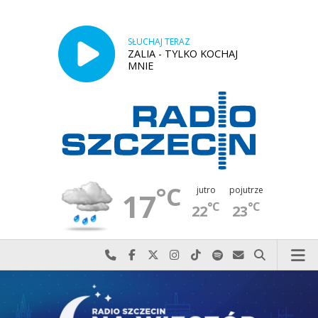
SŁUCHAJ TERAZ
ZALIA - TYLKO KOCHAJ
MNIE
°C
jutro
pojutrze
17
°C
°C
22
23
Najlepiej po prostu do nas zadzwoń
Odwiedź nas na Facebook-u
Odwiedź nas na X
Odwiedź nas na Instagram-ie
Odwiedź nas na TikTok-u
Szukaj nas na Spotify
Wyślij do nas w
Szukaj