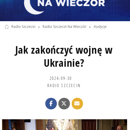
Radio Szczecin
»
Radio Szczecin Na Wieczór
»
Audycje
Jak zakończyć wojnę w
Ukrainie?
2024-09-30
RADIO SZCZECIN