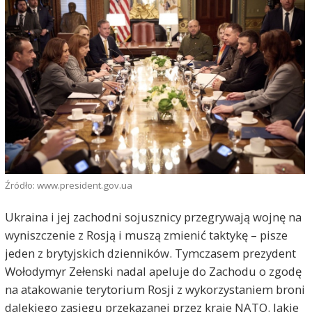
Źródło: www.president.gov.ua
Ukraina i jej zachodni sojusznicy przegrywają wojnę na
wyniszczenie z Rosją i muszą zmienić taktykę – pisze
jeden z brytyjskich dzienników. Tymczasem prezydent
Wołodymyr Zełenski nadal apeluje do Zachodu o zgodę
na atakowanie terytorium Rosji z wykorzystaniem broni
dalekiego zasięgu przekazanej przez kraje NATO. Jakie