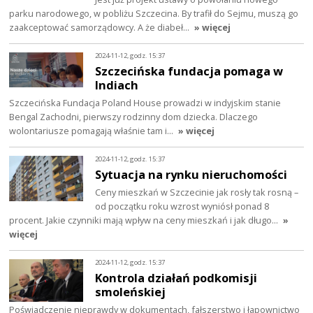
parku narodowego, w pobliżu Szczecina. By trafił do Sejmu, muszą go
zaakceptować samorządowcy. A że diabeł…
» więcej
2024-11-12, godz. 15:37
Szczecińska fundacja pomaga w
Indiach
Szczecińska Fundacja Poland House prowadzi w indyjskim stanie
Bengal Zachodni, pierwszy rodzinny dom dziecka. Dlaczego
wolontariusze pomagają właśnie tam i…
» więcej
2024-11-12, godz. 15:37
Sytuacja na rynku nieruchomości
Ceny mieszkań w Szczecinie jak rosły tak rosną –
od początku roku wzrost wyniósł ponad 8
procent. Jakie czynniki mają wpływ na ceny mieszkań i jak długo…
»
więcej
2024-11-12, godz. 15:37
Kontrola działań podkomisji
smoleńskiej
Poświadczenie nieprawdy w dokumentach, fałszerstwo i łapownictwo