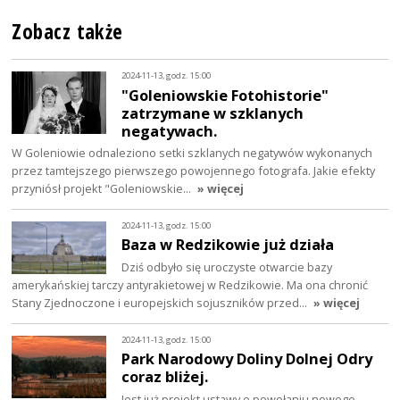
Zobacz także
2024-11-13, godz. 15:00
"Goleniowskie Fotohistorie"
zatrzymane w szklanych
negatywach.
W Goleniowie odnaleziono setki szklanych negatywów wykonanych
przez tamtejszego pierwszego powojennego fotografa. Jakie efekty
przyniósł projekt "Goleniowskie…
» więcej
2024-11-13, godz. 15:00
Baza w Redzikowie już działa
Dziś odbyło się uroczyste otwarcie bazy
amerykańskiej tarczy antyrakietowej w Redzikowie. Ma ona chronić
Stany Zjednoczone i europejskich sojuszników przed…
» więcej
2024-11-13, godz. 15:00
Park Narodowy Doliny Dolnej Odry
coraz bliżej.
Jest już projekt ustawy o powołaniu nowego