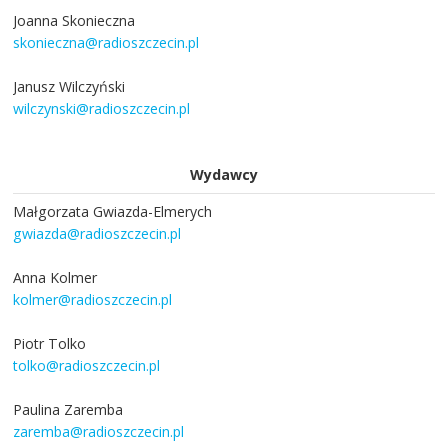
Joanna Skonieczna
skonieczna@radioszczecin.pl
Janusz Wilczyński
wilczynski@radioszczecin.pl
Wydawcy
Małgorzata Gwiazda-Elmerych
gwiazda@radioszczecin.pl
Anna Kolmer
kolmer@radioszczecin.pl
Piotr Tolko
tolko@radioszczecin.pl
Paulina Zaremba
zaremba@radioszczecin.pl