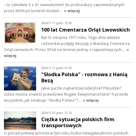
– to zaledwie 3 z 41 zawiadomień do prokuratury zapowiedzianych
przez MON po kontroli działań…
» więcej
2024-11-11, godz. 19:26
100 lat Cmentarza Orląt Lwowskich
Był 25 sierpnia 1971 roku. Tego dnia władze
radzieckie podjęły decyzję o likwidacji Cmentarza
Orląt Lwowskich. Przez 30 lat na terenie jednej z najważniejszych…
»
więcej
2024-11-11, godz. 01:00
"Słodka Polska" - rozmowa z Hanią
Bezą
Jakie pączki najbardziej lubił Józef Piłsudski?
Gdzie można znaleźć prawdziwe Rogale Świętomarcińskie? A przede
wszystkim, jak smakuje "Słodka Polska"?…
» więcej
2024-11-07, godz. 21:25
Ciężka sytuacja polskich firm
transportowych
O ponad połowę wzrosła w tym roku liczba niewypłacalności polskich