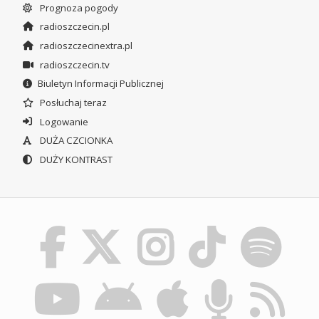
Prognoza pogody
radioszczecin.pl
radioszczecinextra.pl
radioszczecin.tv
Biuletyn Informacji Publicznej
Posłuchaj teraz
Logowanie
DUŻA CZCIONKA
DUŻY KONTRAST