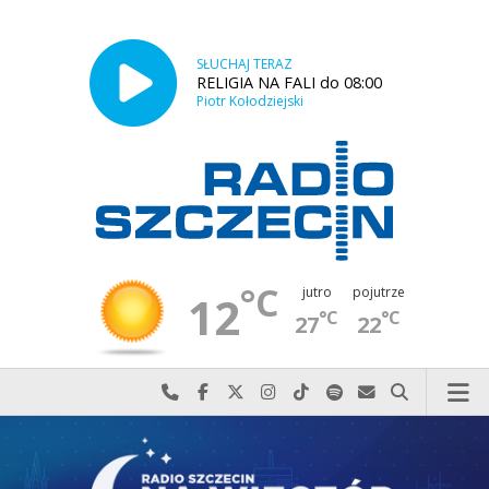
SŁUCHAJ TERAZ
RELIGIA NA FALI do 08:00
Piotr Kołodziejski
°C
jutro
pojutrze
12
°C
°C
27
22
Najlepiej po prostu do nas zadzwoń
Odwiedź nas na Facebook-u
Odwiedź nas na X
Odwiedź nas na Instagram-ie
Odwiedź nas na TikTok-u
Szukaj nas na Spotify
Wyślij do nas w
Szukaj