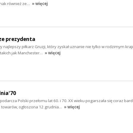
dnak również ze…
» więcej
ze prezydenta
ły najlepszy piłkarz Gruzji, który zyskał uznanie nie tylko w rodzimym kraju
 takich jak Manchester…
» więcej
dnia'70
odarcza Polski przełomu lat 60. i 70. XX wieku pogarszała się coraz bardz
n towarów, ogłoszona 12 grudnia…
» więcej