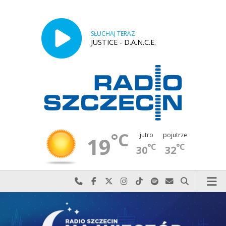
SŁUCHAJ TERAZ
JUSTICE - D.A.N.C.E.
°C
jutro
pojutrze
19
°C
°C
30
32
Najlepiej po prostu do nas zadzwoń
Odwiedź nas na Facebook-u
Odwiedź nas na X
Odwiedź nas na Instagram-ie
Odwiedź nas na TikTok-u
Szukaj nas na Spotify
Wyślij do nas w
Szukaj