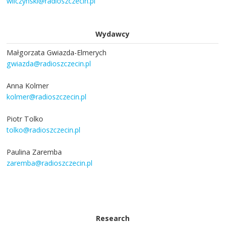
wilczynski@radioszczecin.pl
Wydawcy
Małgorzata Gwiazda-Elmerych
gwiazda@radioszczecin.pl
Anna Kolmer
kolmer@radioszczecin.pl
Piotr Tolko
tolko@radioszczecin.pl
Paulina Zaremba
zaremba@radioszczecin.pl
Research