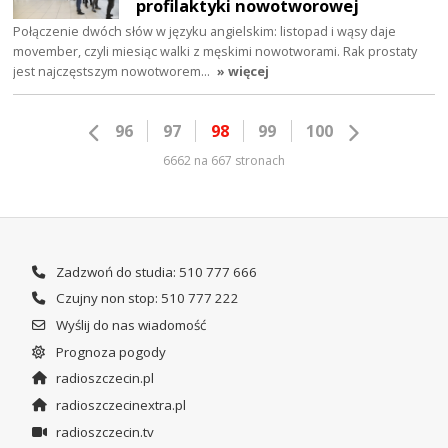
profilaktyki nowotworowej
Połączenie dwóch słów w języku angielskim: listopad i wąsy daje
movember, czyli miesiąc walki z męskimi nowotworami. Rak prostaty
jest najczęstszym nowotworem…
» więcej
96
97
98
99
100
6662 na 667 stronach
Zadzwoń do studia: 510 777 666
Czujny non stop: 510 777 222
Wyślij do nas wiadomość
Prognoza pogody
radioszczecin.pl
radioszczecinextra.pl
radioszczecin.tv