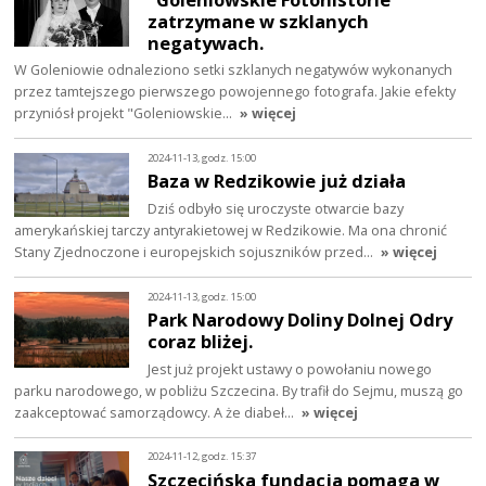
zatrzymane w szklanych
negatywach.
W Goleniowie odnaleziono setki szklanych negatywów wykonanych
przez tamtejszego pierwszego powojennego fotografa. Jakie efekty
przyniósł projekt "Goleniowskie…
» więcej
2024-11-13, godz. 15:00
Baza w Redzikowie już działa
Dziś odbyło się uroczyste otwarcie bazy
amerykańskiej tarczy antyrakietowej w Redzikowie. Ma ona chronić
Stany Zjednoczone i europejskich sojuszników przed…
» więcej
2024-11-13, godz. 15:00
Park Narodowy Doliny Dolnej Odry
coraz bliżej.
Jest już projekt ustawy o powołaniu nowego
parku narodowego, w pobliżu Szczecina. By trafił do Sejmu, muszą go
zaakceptować samorządowcy. A że diabeł…
» więcej
2024-11-12, godz. 15:37
Szczecińska fundacja pomaga w