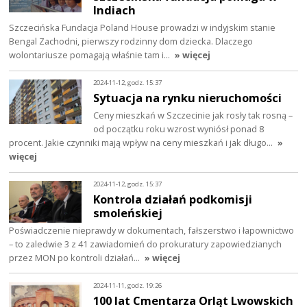
Indiach
Szczecińska Fundacja Poland House prowadzi w indyjskim stanie
Bengal Zachodni, pierwszy rodzinny dom dziecka. Dlaczego
wolontariusze pomagają właśnie tam i…
» więcej
2024-11-12, godz. 15:37
Sytuacja na rynku nieruchomości
Ceny mieszkań w Szczecinie jak rosły tak rosną –
od początku roku wzrost wyniósł ponad 8
procent. Jakie czynniki mają wpływ na ceny mieszkań i jak długo…
»
więcej
2024-11-12, godz. 15:37
Kontrola działań podkomisji
smoleńskiej
Poświadczenie nieprawdy w dokumentach, fałszerstwo i łapownictwo
– to zaledwie 3 z 41 zawiadomień do prokuratury zapowiedzianych
przez MON po kontroli działań…
» więcej
2024-11-11, godz. 19:26
100 lat Cmentarza Orląt Lwowskich