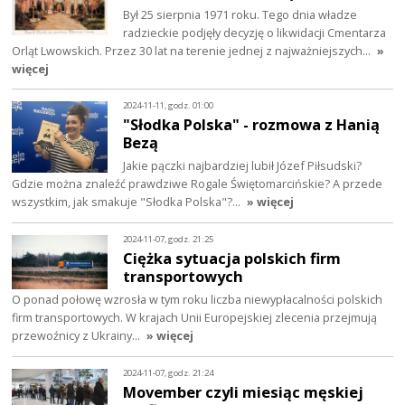
Był 25 sierpnia 1971 roku. Tego dnia władze
radzieckie podjęły decyzję o likwidacji Cmentarza
Orląt Lwowskich. Przez 30 lat na terenie jednej z najważniejszych…
»
więcej
2024-11-11, godz. 01:00
"Słodka Polska" - rozmowa z Hanią
Bezą
Jakie pączki najbardziej lubił Józef Piłsudski?
Gdzie można znaleźć prawdziwe Rogale Świętomarcińskie? A przede
wszystkim, jak smakuje "Słodka Polska"?…
» więcej
2024-11-07, godz. 21:25
Ciężka sytuacja polskich firm
transportowych
O ponad połowę wzrosła w tym roku liczba niewypłacalności polskich
firm transportowych. W krajach Unii Europejskiej zlecenia przejmują
przewoźnicy z Ukrainy…
» więcej
2024-11-07, godz. 21:24
Movember czyli miesiąc męskiej