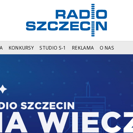
A
KONKURSY
STUDIO S-1
REKLAMA
O NAS