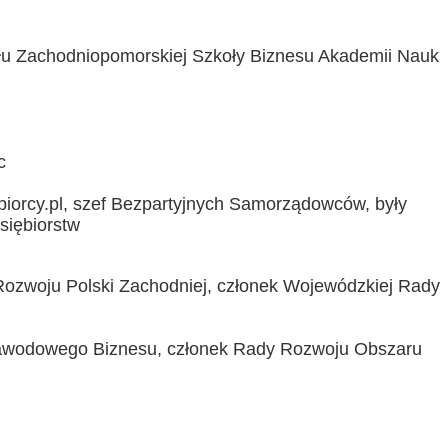
łu Zachodniopomorskiej Szkoły Biznesu
Akademii Nauk
c
ebiorcy.pl, szef Bezpartyjnych Samorządowców,
były
siębiorstw
Rozwoju Polski Zachodniej, członek Wojew
ódzkiej
R
ady
Zawodowego Biznesu, członek Rady Rozwoju Obszaru