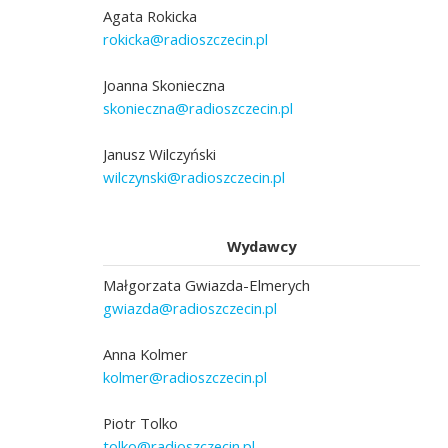
Agata Rokicka
rokicka@radioszczecin.pl
Joanna Skonieczna
skonieczna@radioszczecin.pl
Janusz Wilczyński
wilczynski@radioszczecin.pl
Wydawcy
Małgorzata Gwiazda-Elmerych
gwiazda@radioszczecin.pl
Anna Kolmer
kolmer@radioszczecin.pl
Piotr Tolko
tolko@radioszczecin.pl