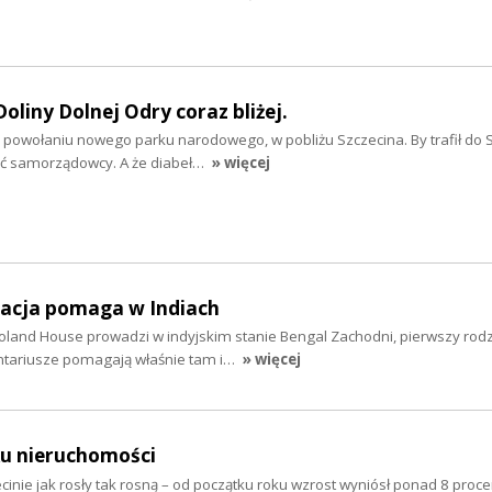
liny Dolnej Odry coraz bliżej.
 o powołaniu nowego parku narodowego, w pobliżu Szczecina. By trafił do 
ć samorządowcy. A że diabeł…
» więcej
dacja pomaga w Indiach
oland House prowadzi w indyjskim stanie Bengal Zachodni, pierwszy ro
ntariusze pomagają właśnie tam i…
» więcej
ku nieruchomości
nie jak rosły tak rosną – od początku roku wzrost wyniósł ponad 8 procen