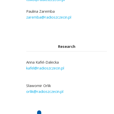
Paulina Zaremba
zaremba@radioszczecin.pl
Research
Anna Kafel-Dalecka
kafel@radioszczecin.pl
Sławomir Orlik
orlik@radioszczecin.pl