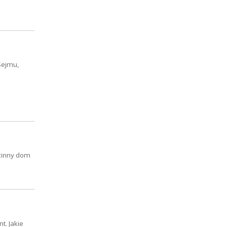
Sejmu,
dzinny dom
t. Jakie