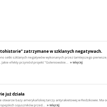
otohistorie" zatrzymane w szklanych negatywach.
ono setki szklanych negatywów wykonanych przez tamtejszego pierwsz
 Jakie efekty przyniósł projekt "Goleniowskie…
» więcej
e już działa
te otwarcie bazy amerykańskiej tarczy antyrakietowej w Redzikowie. Ma o
ropejskich sojuszników przed…
» więcej