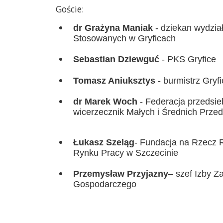
Goście:
dr Grażyna Maniak
- dziekan wydzia
Stosowanych
w Gryficach
Sebastian Dziewguć
- PKS Gryfice
Tomasz Aniuksztys
- burmistrz Gryfi
dr Marek Woch
- Federacja przedsi
wice
rzecznik Małych i
Ś
rednich
P
rzed
Łukasz Szeląg
- Fundacja na Rzecz 
R
ynku
P
racy w Szczecinie
Przemysław Przyjazny
–
szef Izby 
Gospodarczego