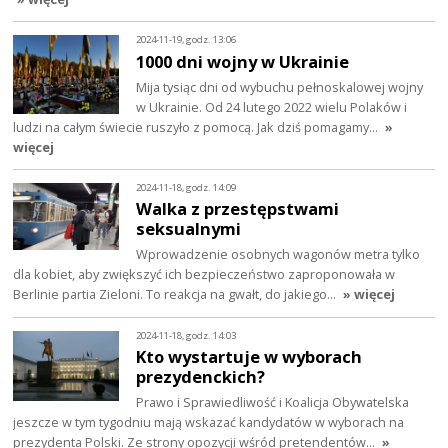
2024-11-19, godz. 13:06
1000 dni wojny w Ukrainie
Mija tysiąc dni od wybuchu pełnoskalowej wojny
w Ukrainie. Od 24 lutego 2022 wielu Polaków i
ludzi na całym świecie ruszyło z pomocą. Jak dziś pomagamy…
»
więcej
2024-11-18, godz. 14:09
Walka z przestępstwami
seksualnymi
Wprowadzenie osobnych wagonów metra tylko
dla kobiet, aby zwiększyć ich bezpieczeństwo zaproponowała w
Berlinie partia Zieloni. To reakcja na gwałt, do jakiego…
» więcej
2024-11-18, godz. 14:03
Kto wystartuje w wyborach
prezydenckich?
Prawo i Sprawiedliwość i Koalicja Obywatelska
jeszcze w tym tygodniu mają wskazać kandydatów w wyborach na
prezydenta Polski. Ze strony opozycji wśród pretendentów…
»