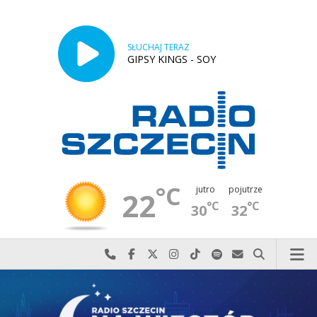
SŁUCHAJ TERAZ
GIPSY KINGS - SOY
°C
jutro
pojutrze
22
°C
°C
30
32
Najlepiej po prostu do nas zadzwoń
Odwiedź nas na Facebook-u
Odwiedź nas na X
Odwiedź nas na Instagram-ie
Odwiedź nas na TikTok-u
Szukaj nas na Spotify
Wyślij do nas w
Szukaj