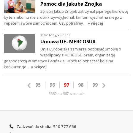
Pomoc dla Jakuba Znojka
26 letni Jakub Znojek zatrzymał pijanego kierowcę
by ten nikomu nie zrobił krzywdy.Jednak tamten wjechał na niego z
impetem swoim samochodem. Czy potrafimy…
» więcej
2024-11-14, godz. 14:15
Umowa UE- MERCOSUR
Unia Europejska zamierza podpisać umowę o
współpracy z MERCOSUR-rem, organizacją
gospodarczą w Ameryce Łacińskiej. Może to oznaczać kolejna
konkurencje…
» więcej
95
96
97
98
99
6662 na 667 stronach
Zadzwoń do studia: 510 777 666