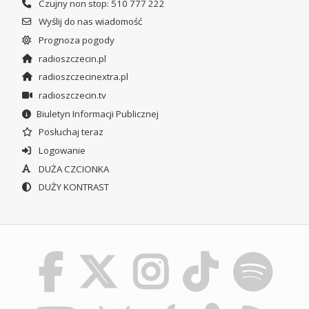
Czujny non stop: 510 777 222
Wyślij do nas wiadomość
Prognoza pogody
radioszczecin.pl
radioszczecinextra.pl
radioszczecin.tv
Biuletyn Informacji Publicznej
Posłuchaj teraz
Logowanie
DUŻA CZCIONKA
DUŻY KONTRAST