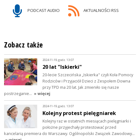
PODCAST AUDIO
AKTUALNOŚCI RSS
Zobacz także
2024-11-19, godz. 13:07
20 lat "Iskierki"
20-lecie Szczecińska „Iskierka" czyli Koła Pomocy
Rodziców i Przyjaciół Dzieci z Zespołem Downa
przy TPD ma 20 lat. Jak zmieniło się nasze
postrzeganie…
» więcej
2024-11-19, godz. 13:07
Kolejny protest pielęgniarek
Kolejny raz w ostatnich miesiącach pielęgniarki i
położne przyjechały protestować przed
kancelarią premiera do Warszawy. Ogólnopolski Związek Zawodowy…
» więcej