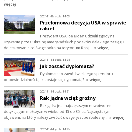
więcej
2024-11-18, godz. 14:03
Przełomowa decyzja USA w sprawie
rakiet
Prezydent USA Joe Biden udzielił zgody na
używanie przez Ukrainę amerykańskich pocisków dalekiego zasięgu
do atakowania celów głęboko na terytorium Rosji…
» więcej
2024-11-14, godz. 14:24
Jak zostać dyplomatą?
Dyplomata to zawód wielkiego splendoru i
odpowiedzialności. Jak zostaje się dyplomatą?
» więcej
2024-11-14, godz. 14:21
Rak jądra wciąż groźny
Rak jądra jest najczęstszym nowotworem
dotykającym mężczyzn w wieku od 15 do 35 lat. Najczęstszym
objawem, na który należy zwrócić uwagę, jest bezbolesny…
» więcej
2024-11-14, godz. 14:18