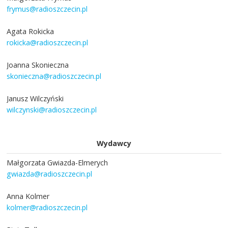
frymus@radioszczecin.pl
Agata Rokicka
rokicka@radioszczecin.pl
Joanna Skonieczna
skonieczna@radioszczecin.pl
Janusz Wilczyński
wilczynski@radioszczecin.pl
Wydawcy
Małgorzata Gwiazda-Elmerych
gwiazda@radioszczecin.pl
Anna Kolmer
kolmer@radioszczecin.pl