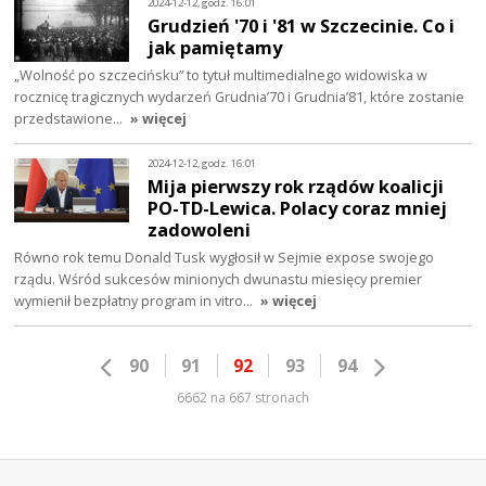
2024-12-12, godz. 16:01
Grudzień '70 i '81 w Szczecinie. Co i
jak pamiętamy
„Wolność po szczecińsku” to tytuł multimedialnego widowiska w
rocznicę tragicznych wydarzeń Grudnia’70 i Grudnia’81, które zostanie
przedstawione…
» więcej
2024-12-12, godz. 16:01
Mija pierwszy rok rządów koalicji
PO-TD-Lewica. Polacy coraz mniej
zadowoleni
Równo rok temu Donald Tusk wygłosił w Sejmie expose swojego
rządu. Wśród sukcesów minionych dwunastu miesięcy premier
wymienił bezpłatny program in vitro…
» więcej
90
91
92
93
94
6662 na 667 stronach