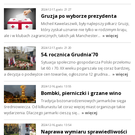
2024-12-17, godz. 21:27
Gruzja po wyborze prezydenta
Micheil Kawelaszwili, były najlepszy piłkarz Gruzji,
który zyskał uznanie nie tylko w rodzimym kraju,
ale i w klubach zagranicznych, takich jak Manchester…
» więcej
2024-12-17, godz. 21:20
54. rocznica Grudnia'70
Sytuacja społeczno-gospodarcza Polski przełomu
lat 60. i 70. XX wieku pogarszała się coraz bardziej,
a decyzja o podwyżce cen towarów, ogłoszona 12 grudnia…
» więcej
2024-12-16, godz. 13:55
Bombki, pierniczki i grzane wino
Tradycja bożonarodzeniowych jarmarków sięga
średniowiecza. Od kilkunastu lat coraz więcej miast organizuje takie
wydarzenia. Dlaczego jarmarki cieszą się…
» więcej
2024-12-16, godz. 13:54
Naprawa wymiaru sprawiedliwości