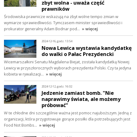
zbyt wolna - uważa część
prawników
Środowiska prawnicze wskazują na zbyt wolne tempo zmian w
wymiarze sprawiedliwości. Tymczasem minister sprawiedliwości i
prokurator generalny Adam Bodnar pod…
» więcej
2024-12-16, godz. 13:54
Nowa Lewica wystawia kandydatkę
do walki o Pałac Prezydencki
Wicemarszałkini Senatu Magdalena Biejat, została kandydatką Nowej
Lewicy w przyszłorocznych wyborach prezydenta Polski. Czy ta jedyna
kobieta w rywalizacji…
» więcej
2024-12-12, godz. 16:02
Jedzenie zamiast bomb. "Nie
naprawimy świata, ale możemy
próbować"
W te chłodne dni szczególnie ważna jest pomoc najuboższym. Jedną z
organizacji, która przygotowuje gorące posiłki dla potrzebujących jest
Food Not Bombs…
» więcej