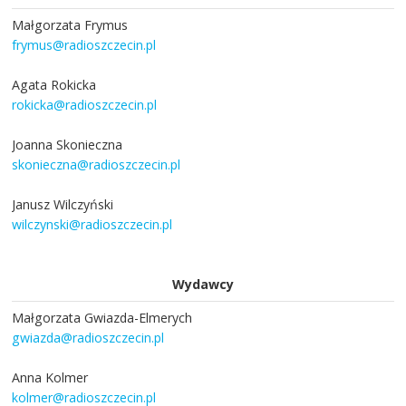
Małgorzata Frymus
frymus@radioszczecin.pl
Agata Rokicka
rokicka@radioszczecin.pl
Joanna Skonieczna
skonieczna@radioszczecin.pl
Janusz Wilczyński
wilczynski@radioszczecin.pl
Wydawcy
Małgorzata Gwiazda-Elmerych
gwiazda@radioszczecin.pl
Anna Kolmer
kolmer@radioszczecin.pl