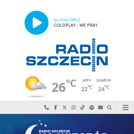
SŁUCHAJ TERAZ
COLDPLAY - WE PRAY
°C
jutro
pojutrze
26
°C
°C
22
24
Najlepiej po prostu do nas zadzwoń
Odwiedź nas na Facebook-u
Odwiedź nas na X
Odwiedź nas na Instagram-ie
Odwiedź nas na TikTok-u
Szukaj nas na Spotify
Wyślij do nas w
Szukaj