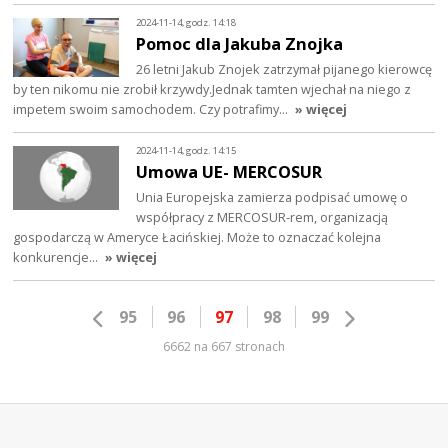
2024-11-14, godz. 14:18
Pomoc dla Jakuba Znojka
26 letni Jakub Znojek zatrzymał pijanego kierowcę
by ten nikomu nie zrobił krzywdy.Jednak tamten wjechał na niego z
impetem swoim samochodem. Czy potrafimy…
» więcej
2024-11-14, godz. 14:15
Umowa UE- MERCOSUR
Unia Europejska zamierza podpisać umowę o
współpracy z MERCOSUR-rem, organizacją
gospodarczą w Ameryce Łacińskiej. Może to oznaczać kolejna
konkurencje…
» więcej
95
96
97
98
99
6662 na 667 stronach