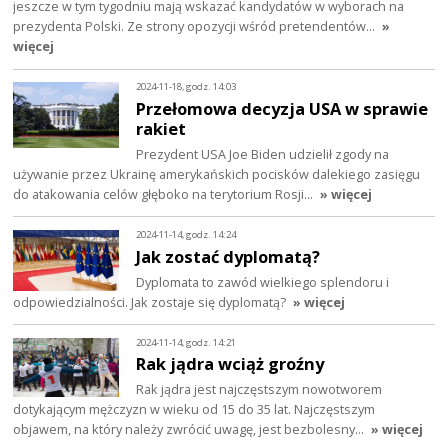
jeszcze w tym tygodniu mają wskazać kandydatów w wyborach na
prezydenta Polski. Ze strony opozycji wśród pretendentów…
»
więcej
2024-11-18, godz. 14:03
Przełomowa decyzja USA w sprawie
rakiet
Prezydent USA Joe Biden udzielił zgody na
używanie przez Ukrainę amerykańskich pocisków dalekiego zasięgu
do atakowania celów głęboko na terytorium Rosji…
» więcej
2024-11-14, godz. 14:24
Jak zostać dyplomatą?
Dyplomata to zawód wielkiego splendoru i
odpowiedzialności. Jak zostaje się dyplomatą?
» więcej
2024-11-14, godz. 14:21
Rak jądra wciąż groźny
Rak jądra jest najczęstszym nowotworem
dotykającym mężczyzn w wieku od 15 do 35 lat. Najczęstszym
objawem, na który należy zwrócić uwagę, jest bezbolesny…
» więcej