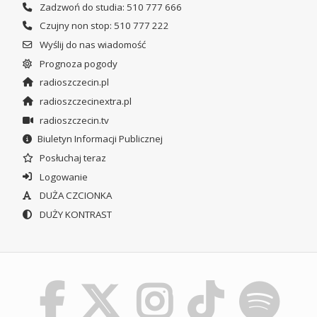
Zadzwoń do studia: 510 777 666
Czujny non stop: 510 777 222
Wyślij do nas wiadomość
Prognoza pogody
radioszczecin.pl
radioszczecinextra.pl
radioszczecin.tv
Biuletyn Informacji Publicznej
Posłuchaj teraz
Logowanie
DUŻA CZCIONKA
DUŻY KONTRAST