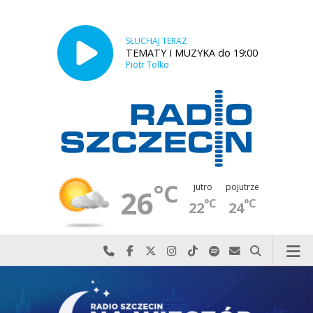
SŁUCHAJ TERAZ
TEMATY I MUZYKA do 19:00
Piotr Tolko
°C
jutro
pojutrze
26
°C
°C
22
24
Najlepiej po prostu do nas zadzwoń
Odwiedź nas na Facebook-u
Odwiedź nas na X
Odwiedź nas na Instagram-ie
Odwiedź nas na TikTok-u
Szukaj nas na Spotify
Wyślij do nas w
Szukaj