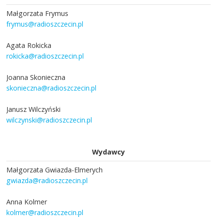
Małgorzata Frymus
frymus@radioszczecin.pl
Agata Rokicka
rokicka@radioszczecin.pl
Joanna Skonieczna
skonieczna@radioszczecin.pl
Janusz Wilczyński
wilczynski@radioszczecin.pl
Wydawcy
Małgorzata Gwiazda-Elmerych
gwiazda@radioszczecin.pl
Anna Kolmer
kolmer@radioszczecin.pl