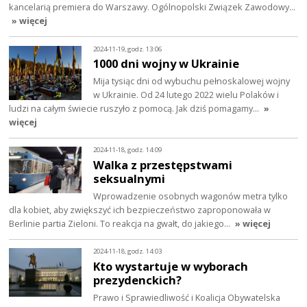
kancelarią premiera do Warszawy. Ogólnopolski Związek Zawodowy…
» więcej
2024-11-19, godz. 13:06
1000 dni wojny w Ukrainie
Mija tysiąc dni od wybuchu pełnoskalowej wojny
w Ukrainie. Od 24 lutego 2022 wielu Polaków i
ludzi na całym świecie ruszyło z pomocą. Jak dziś pomagamy…
»
więcej
2024-11-18, godz. 14:09
Walka z przestępstwami
seksualnymi
Wprowadzenie osobnych wagonów metra tylko
dla kobiet, aby zwiększyć ich bezpieczeństwo zaproponowała w
Berlinie partia Zieloni. To reakcja na gwałt, do jakiego…
» więcej
2024-11-18, godz. 14:03
Kto wystartuje w wyborach
prezydenckich?
Prawo i Sprawiedliwość i Koalicja Obywatelska