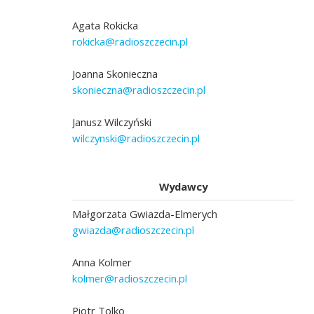
Agata Rokicka
rokicka@radioszczecin.pl
Joanna Skonieczna
skonieczna@radioszczecin.pl
Janusz Wilczyński
wilczynski@radioszczecin.pl
Wydawcy
Małgorzata Gwiazda-Elmerych
gwiazda@radioszczecin.pl
Anna Kolmer
kolmer@radioszczecin.pl
Piotr Tolko