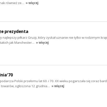
dnak również ze…
» więcej
ze prezydenta
ły najlepszy piłkarz Gruzji, który zyskał uznanie nie tylko w rodzimym kraju
 takich jak Manchester…
» więcej
dnia'70
odarcza Polski przełomu lat 60. i 70. XX wieku pogarszała się coraz bardz
n towarów, ogłoszona 12 grudnia…
» więcej