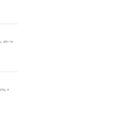
, ale i w
iej, a