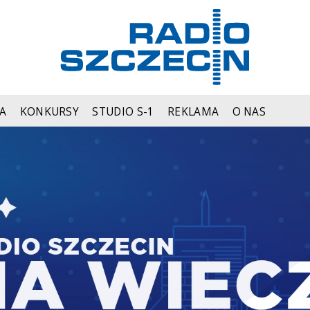
A
KONKURSY
STUDIO S-1
REKLAMA
O NAS