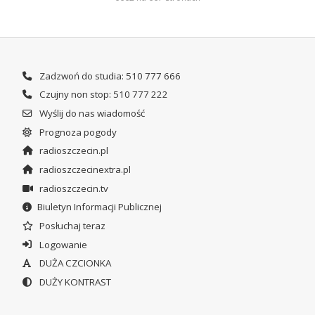
Zadzwoń do studia: 510 777 666
Czujny non stop: 510 777 222
Wyślij do nas wiadomość
Prognoza pogody
radioszczecin.pl
radioszczecinextra.pl
radioszczecin.tv
Biuletyn Informacji Publicznej
Posłuchaj teraz
Logowanie
DUŻA CZCIONKA
DUŻY KONTRAST