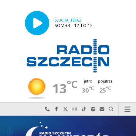
SŁUCHAJ TERAZ
SOMBR - 12 TO 12
°C
jutro
pojutrze
13
°C
°C
30
25
Najlepiej po prostu do nas zadzwoń
Odwiedź nas na Facebook-u
Odwiedź nas na X
Odwiedź nas na Instagram-ie
Odwiedź nas na TikTok-u
Szukaj nas na Spotify
Wyślij do nas w
Szukaj