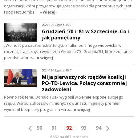
organizacji, która przygotowuje gorące posiłki dla potrzebujących jest
Food Not Bombs…
» więcej
2024-12-12, godz. 16:01
Grudzień '70 i '81 w Szczecinie. Co i
jak pamiętamy
„Wolność po szczecińsku” to tytuł multimedialnego widowiska w
rocznicę tragicznych wydarzeń Grudnia’70 i Grudnia’81, które zostanie
przedstawione…
» więcej
2024-12-12, godz. 16:01
Mija pierwszy rok rządów koalicji
PO-TD-Lewica. Polacy coraz mniej
zadowoleni
Równo rok temu Donald Tusk wygłosił w Sejmie expose swojego
rządu. Wśród sukcesów minionych dwunastu miesięcy premier
wymienił bezpłatny program in vitro…
» więcej
90
91
92
93
94
6662 na 667 stronach