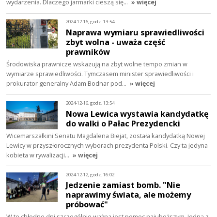
wydarzenia. Dlaczego jarmarki cieszą się…
» więcej
2024-12-16, godz. 13:54
Naprawa wymiaru sprawiedliwości
zbyt wolna - uważa część
prawników
Środowiska prawnicze wskazują na zbyt wolne tempo zmian w
wymiarze sprawiedliwości. Tymczasem minister sprawiedliwości i
prokurator generalny Adam Bodnar pod…
» więcej
2024-12-16, godz. 13:54
Nowa Lewica wystawia kandydatkę
do walki o Pałac Prezydencki
Wicemarszałkini Senatu Magdalena Biejat, została kandydatką Nowej
Lewicy w przyszłorocznych wyborach prezydenta Polski. Czy ta jedyna
kobieta w rywalizacji…
» więcej
2024-12-12, godz. 16:02
Jedzenie zamiast bomb. "Nie
naprawimy świata, ale możemy
próbować"
W te chłodne dni szczególnie ważna jest pomoc najuboższym. Jedną z