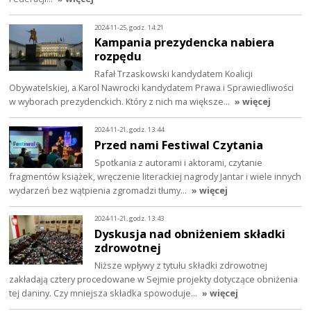
2024-11-25, godz. 14:21
Kampania prezydencka nabiera
rozpędu
Rafał Trzaskowski kandydatem Koalicji
Obywatelskiej, a Karol Nawrocki kandydatem Prawa i Sprawiedliwości
w wyborach prezydenckich. Który z nich ma większe…
» więcej
2024-11-21, godz. 13:44
Przed nami Festiwal Czytania
Spotkania z autorami i aktorami, czytanie
fragmentów książek, wręczenie literackiej nagrody Jantar i wiele innych
wydarzeń bez wątpienia zgromadzi tłumy…
» więcej
2024-11-21, godz. 13:43
Dyskusja nad obniżeniem składki
zdrowotnej
Niższe wpływy z tytułu składki zdrowotnej
zakładają cztery procedowane w Sejmie projekty dotyczące obniżenia
tej daniny. Czy mniejsza składka spowoduje…
» więcej