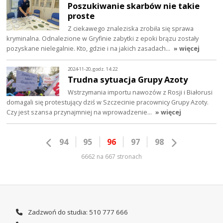
Poszukiwanie skarbów nie takie
proste
Z ciekawego znaleziska zrobiła się sprawa
kryminalna. Odnalezione w Gryfinie zabytki z epoki brązu zostały
pozyskane nielegalnie. Kto, gdzie i na jakich zasadach…
» więcej
2024-11-20, godz. 14:22
Trudna sytuacja Grupy Azoty
Wstrzymania importu nawozów z Rosji i Białorusi
domagali się protestujący dziś w Szczecinie pracownicy Grupy Azoty.
Czy jest szansa przynajmniej na wprowadzenie…
» więcej
94
95
96
97
98
6662 na 667 stronach
Zadzwoń do studia: 510 777 666