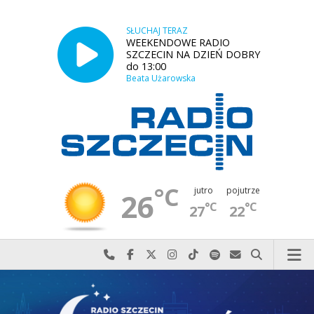
SŁUCHAJ TERAZ
WEEKENDOWE RADIO
SZCZECIN NA DZIEŃ DOBRY
do 13:00
Beata Użarowska
°C
jutro
pojutrze
26
°C
°C
27
22
Najlepiej po prostu do nas zadzwoń
Odwiedź nas na Facebook-u
Odwiedź nas na X
Odwiedź nas na Instagram-ie
Odwiedź nas na TikTok-u
Szukaj nas na Spotify
Wyślij do nas w
Szukaj