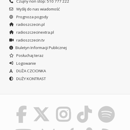
Czujny non stop: 510 777 222
Wyślij do nas wiadomość
Prognoza pogody
radioszczecin.pl
radioszczecinextra.pl
radioszczecin.tv
Biuletyn Informacji Publicznej
Posłuchaj teraz
Logowanie
DUŻA CZCIONKA
DUŻY KONTRAST