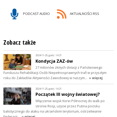
PODCAST AUDIO
AKTUALNOŚCI RSS
Zobacz także
2024-11-25, godz. 14:21
Kondycja ZAZ-ów
27 milionów złotych dotacji z Państwowego
Funduszu Rehabilitacji Osób Niepełnosprawnych trafi w przyszłym
roku do Zakładów Aktywności Zawodowej w naszym…
» więcej
2024-11-25, godz. 14:21
Początek III wojny światowej?
Włączenie wojsk Korei Północnej do walk po
stronie Rosji, użycie przez Putina pocisku
balistycznego do ataku na ukraińskim terytorium, ostrzeliwanie
Federacji…
» więcej