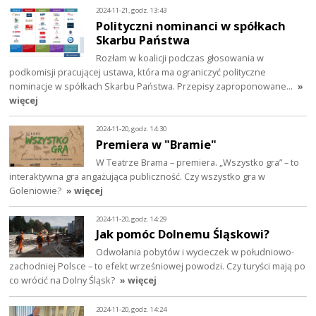
2024-11-21, godz. 13:43
Polityczni nominanci w spółkach
Skarbu Państwa
Rozłam w koalicji podczas głosowania w
podkomisji pracującej ustawa, która ma ograniczyć polityczne
nominacje w spółkach Skarbu Państwa. Przepisy zaproponowane…
»
więcej
2024-11-20, godz. 14:30
Premiera w "Bramie"
W Teatrze Brama – premiera. „Wszystko gra” – to
interaktywna gra angażująca publiczność. Czy wszystko gra w
Goleniowie?
» więcej
2024-11-20, godz. 14:29
Jak pomóc Dolnemu Śląskowi?
Odwołania pobytów i wycieczek w południowo-
zachodniej Polsce – to efekt wrześniowej powodzi. Czy turyści mają po
co wrócić na Dolny Śląsk?
» więcej
2024-11-20, godz. 14:24