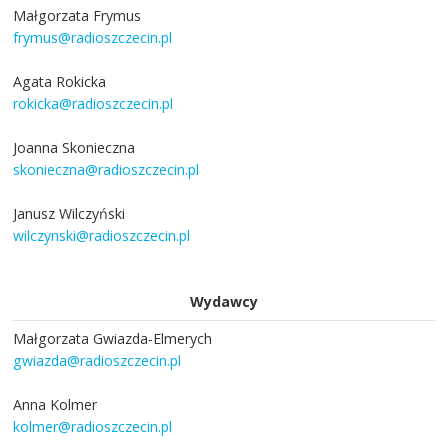
Małgorzata Frymus
frymus@radioszczecin.pl
Agata Rokicka
rokicka@radioszczecin.pl
Joanna Skonieczna
skonieczna@radioszczecin.pl
Janusz Wilczyński
wilczynski@radioszczecin.pl
Wydawcy
Małgorzata Gwiazda-Elmerych
gwiazda@radioszczecin.pl
Anna Kolmer
kolmer@radioszczecin.pl