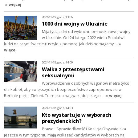
» więcej
2024-11-19, godz. 13:06
1000 dni wojny w Ukrainie
Mija tysiąc dni od wybuchu pełnoskalowej wojny
w Ukrainie. Od 24 lutego 2022 wielu Polaków i
ludzi na całym świecie ruszyło z pomocą. Jak dziś pomagamy…
»
więcej
2024-11-18, godz. 14:09
Walka z przestępstwami
seksualnymi
Wprowadzenie osobnych wagonów metra tylko
dla kobiet, aby zwiększyć ich bezpieczeństwo zaproponowała w
Berlinie partia Zieloni. To reakcja na gwałt, do jakiego…
» więcej
2024-11-18, godz. 14:03
Kto wystartuje w wyborach
prezydenckich?
Prawo i Sprawiedliwość i Koalicja Obywatelska
jeszcze w tym tygodniu mają wskazać kandydatów w wyborach na