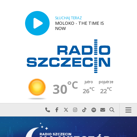
SŁUCHAJ TERAZ
MOLOKO - THE TIME IS
NOW
°C
jutro
pojutrze
30
°C
°C
26
22
Najlepiej po prostu do nas zadzwoń
Odwiedź nas na Facebook-u
Odwiedź nas na X
Odwiedź nas na Instagram-ie
Odwiedź nas na TikTok-u
Szukaj nas na Spotify
Wyślij do nas w
Szukaj