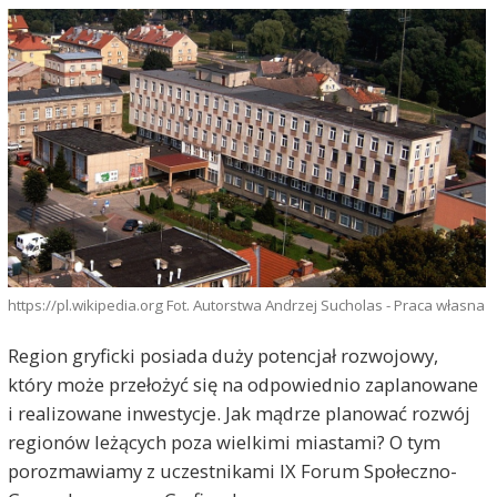
https://pl.wikipedia.org Fot. Autorstwa Andrzej Sucholas - Praca własna
Region gryficki posiada duży potencjał rozwojowy,
który może przełożyć się na odpowiednio zaplanowane
i realizowane inwestycje. Jak mądrze planować rozwój
regionów leżących poza wielkimi miastami? O tym
porozmawiamy z uczestnikami IX Forum Społeczno-