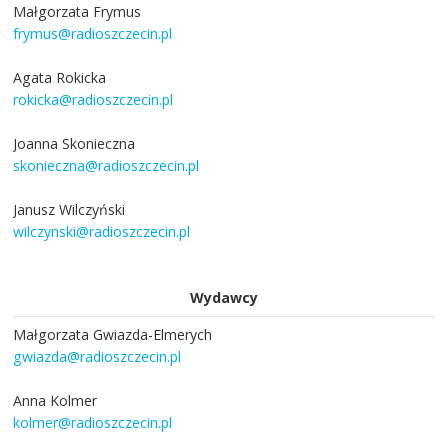
Małgorzata Frymus
frymus@radioszczecin.pl
Agata Rokicka
rokicka@radioszczecin.pl
Joanna Skonieczna
skonieczna@radioszczecin.pl
Janusz Wilczyński
wilczynski@radioszczecin.pl
Wydawcy
Małgorzata Gwiazda-Elmerych
gwiazda@radioszczecin.pl
Anna Kolmer
kolmer@radioszczecin.pl