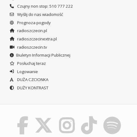
Czujny non stop: 510 777 222
Wyślij do nas wiadomość
Prognoza pogody
radioszczecin.pl
radioszczecinextra.pl
radioszczecin.tv
Biuletyn Informacji Publicznej
Posłuchaj teraz
Logowanie
DUŻA CZCIONKA
DUŻY KONTRAST