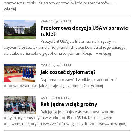
prezydenta Polski. Ze strony opozycji wśród pretendentów…
»
więcej
2024-11-18, godz. 14:03
Przełomowa decyzja USA w sprawie
rakiet
Prezydent USA Joe Biden udzielił zgody na
używanie przez Ukrainę amerykańskich pocisków dalekiego zasięgu
do atakowania celów głęboko na terytorium Rosji…
» więcej
2024-11-14, godz. 14:24
Jak zostać dyplomatą?
Dyplomata to zawód wielkiego splendoru i
odpowiedzialności. Jak zostaje się dyplomatą?
» więcej
2024-11-14, godz. 14:21
Rak jądra wciąż groźny
Rak jądra jest najczęstszym nowotworem
dotykającym mężczyzn w wieku od 15 do 35 lat. Najczęstszym
objawem, na który należy zwrócić uwagę, jest bezbolesny…
» więcej