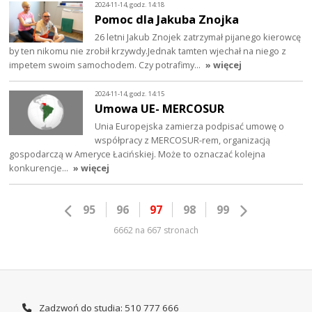
2024-11-14, godz. 14:18
Pomoc dla Jakuba Znojka
26 letni Jakub Znojek zatrzymał pijanego kierowcę
by ten nikomu nie zrobił krzywdy.Jednak tamten wjechał na niego z
impetem swoim samochodem. Czy potrafimy…
» więcej
2024-11-14, godz. 14:15
Umowa UE- MERCOSUR
Unia Europejska zamierza podpisać umowę o
współpracy z MERCOSUR-rem, organizacją
gospodarczą w Ameryce Łacińskiej. Może to oznaczać kolejna
konkurencje…
» więcej
95
96
97
98
99
6662 na 667 stronach
Zadzwoń do studia: 510 777 666