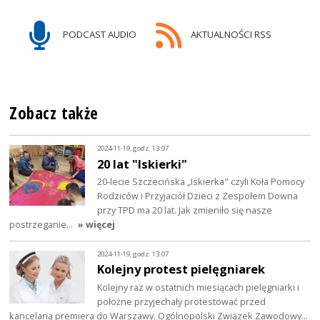
PODCAST AUDIO
AKTUALNOŚCI RSS
Zobacz także
2024-11-19, godz. 13:07
20 lat "Iskierki"
20-lecie Szczecińska „Iskierka" czyli Koła Pomocy
Rodziców i Przyjaciół Dzieci z Zespołem Downa
przy TPD ma 20 lat. Jak zmieniło się nasze
postrzeganie…
» więcej
2024-11-19, godz. 13:07
Kolejny protest pielęgniarek
Kolejny raz w ostatnich miesiącach pielęgniarki i
położne przyjechały protestować przed
kancelarią premiera do Warszawy. Ogólnopolski Związek Zawodowy…