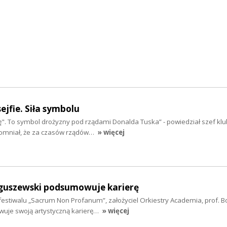
ejfie. Siła symbolu
. To symbol drożyzny pod rządami Donalda Tuska” - powiedział szef klu
pomniał, że za czasów rządów…
» więcej
guszewski podsumowuje karierę
 festiwalu „Sacrum Non Profanum”, założyciel Orkiestry Academia, prof. 
je swoją artystyczną karierę…
» więcej