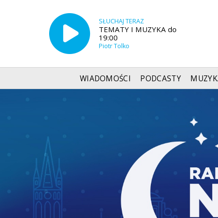
SŁUCHAJ TERAZ
TEMATY I MUZYKA do
19:00
Piotr Tolko
WIADOMOŚCI
PODCASTY
MUZYK