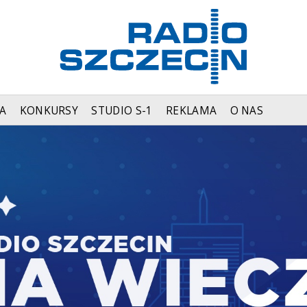
A
KONKURSY
STUDIO S-1
REKLAMA
O NAS