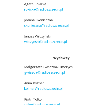
Agata Rokicka
rokicka@radioszczecin.pl
Joanna Skonieczna
skonieczna@radioszczecin.pl
Janusz Wilczyński
wilczynski@radioszczecin.pl
Wydawcy
Małgorzata Gwiazda-Elmerych
gwiazda@radioszczecin.pl
Anna Kolmer
kolmer@radioszczecin.pl
Piotr Tolko
tolko@radioszczecin.pl