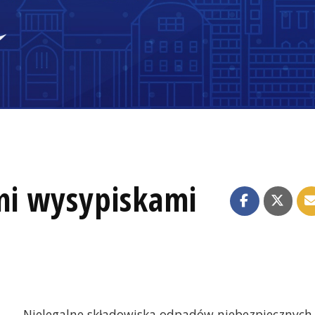
mi wysypiskami
Nielegalne składowiska odpadów niebezpiecznych