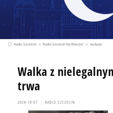
Radio Szczecin
»
Radio Szczecin Na Wieczór
»
Audycje
Walka z nielegalny
trwa
2024-10-07
RADIO SZCZECIN