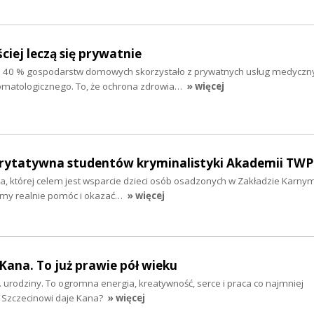
ciej leczą się prywatnie
 40 % gospodarstw domowych skorzystało z prywatnych usług medyczny
stomatologicznego. To, że ochrona zdrowia…
» więcej
arytatywna studentów kryminalistyki Akademii TWP
cja, której celem jest wsparcie dzieci osób osadzonych w Zakładzie Karny
my realnie pomóc i okazać…
» więcej
 Kana. To już prawie pół wieku
 urodziny. To ogromna energia, kreatywność, serce i praca co najmniej
o Szczecinowi daje Kana?
» więcej