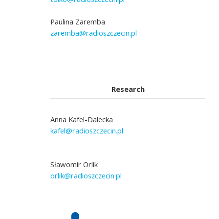
Paulina Zaremba
zaremba@radioszczecin.pl
Research
Anna Kafel-Dalecka
kafel@radioszczecin.pl
Sławomir Orlik
orlik@radioszczecin.pl