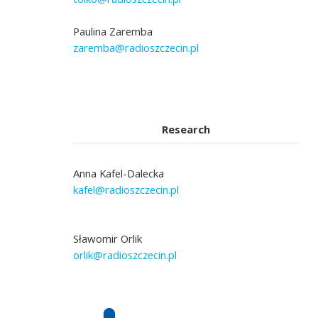
Paulina Zaremba
zaremba@radioszczecin.pl
Research
Anna Kafel-Dalecka
kafel@radioszczecin.pl
Sławomir Orlik
orlik@radioszczecin.pl