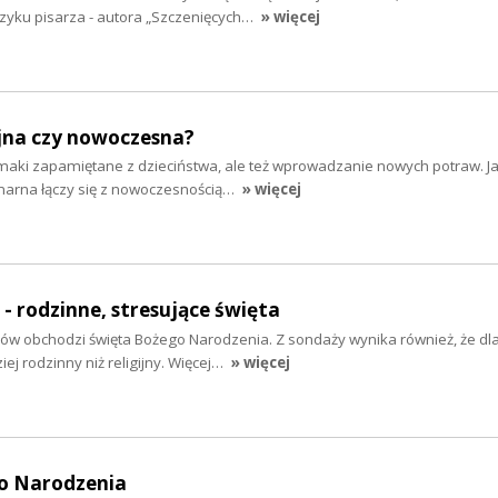
ęzyku pisarza - autora „Szczenięcych…
» więcej
yjna czy nowoczesna?
smaki zapamiętane z dzieciństwa, ale też wprowadzanie nowych potraw. J
inarna łączy się z nowoczesnością…
» więcej
- rodzinne, stresujące święta
ów obchodzi święta Bożego Narodzenia. Z sondaży wynika również, że dl
iej rodzinny niż religijny. Więcej…
» więcej
o Narodzenia