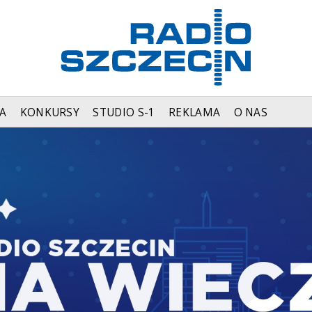
A
KONKURSY
STUDIO S-1
REKLAMA
O NAS