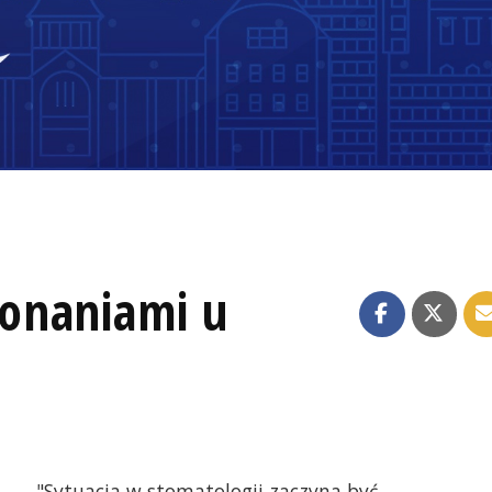
onaniami u
"Sytuacja w stomatologii zaczyna być