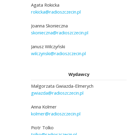
Agata Rokicka
rokicka@radioszczecin.pl
Joanna Skonieczna
skonieczna@radioszczecin.pl
Janusz Wilczyński
wilczynski@radioszczecin.pl
Wydawcy
Małgorzata Gwiazda-Elmerych
gwiazda@radioszczecin.pl
Anna Kolmer
kolmer@radioszczecin.pl
Piotr Tolko
tolko@radioszczecin.pl