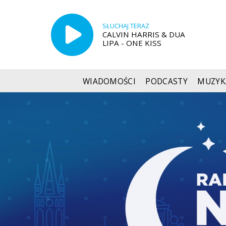
SŁUCHAJ TERAZ
CALVIN HARRIS & DUA
LIPA - ONE KISS
WIADOMOŚCI
PODCASTY
MUZYK