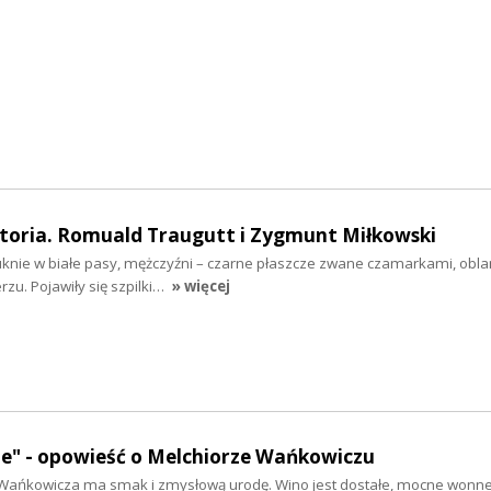
toria. Romuald Traugutt i Zygmunt Miłkowski
suknie w białe pasy, mężczyźni – czarne płaszcze zwane czamarkami, o
rzu. Pojawiły się szpilki…
» więcej
ze" - opowieść o Melchiorze Wańkowiczu
Wańkowicza ma smak i zmysłową urodę. Wino jest dostałe, mocne wonne,