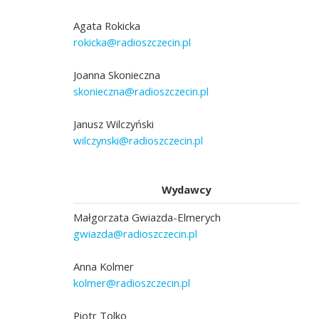
Agata Rokicka
rokicka@radioszczecin.pl
Joanna Skonieczna
skonieczna@radioszczecin.pl
Janusz Wilczyński
wilczynski@radioszczecin.pl
Wydawcy
Małgorzata Gwiazda-Elmerych
gwiazda@radioszczecin.pl
Anna Kolmer
kolmer@radioszczecin.pl
Piotr Tolko