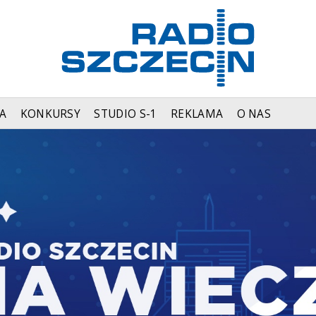
A
KONKURSY
STUDIO S-1
REKLAMA
O NAS