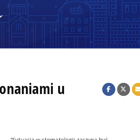
onaniami u
"Sytuacja w stomatologii zaczyna być