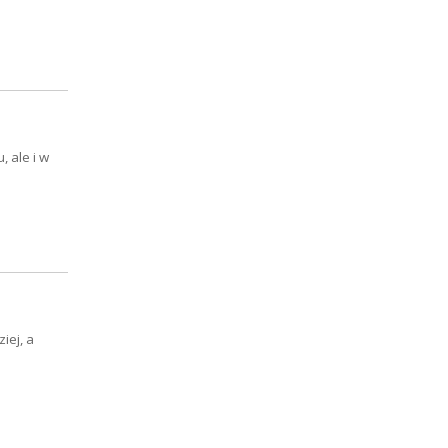
, ale i w
iej, a