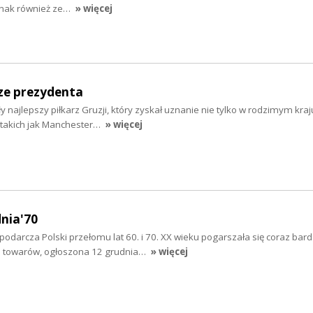
dnak również ze…
» więcej
ze prezydenta
ły najlepszy piłkarz Gruzji, który zyskał uznanie nie tylko w rodzimym kraju
 takich jak Manchester…
» więcej
dnia'70
odarcza Polski przełomu lat 60. i 70. XX wieku pogarszała się coraz bardz
n towarów, ogłoszona 12 grudnia…
» więcej