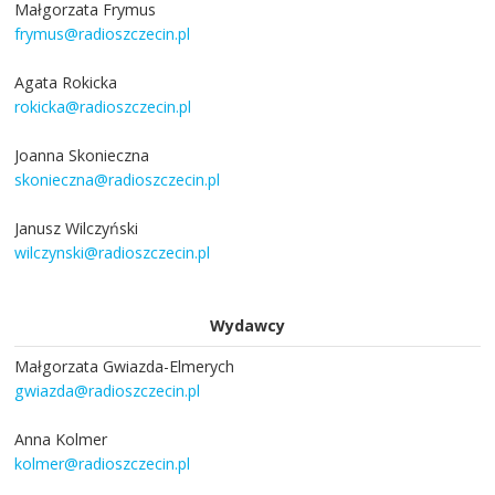
Małgorzata Frymus
frymus@radioszczecin.pl
Agata Rokicka
rokicka@radioszczecin.pl
Joanna Skonieczna
skonieczna@radioszczecin.pl
Janusz Wilczyński
wilczynski@radioszczecin.pl
Wydawcy
Małgorzata Gwiazda-Elmerych
gwiazda@radioszczecin.pl
Anna Kolmer
kolmer@radioszczecin.pl