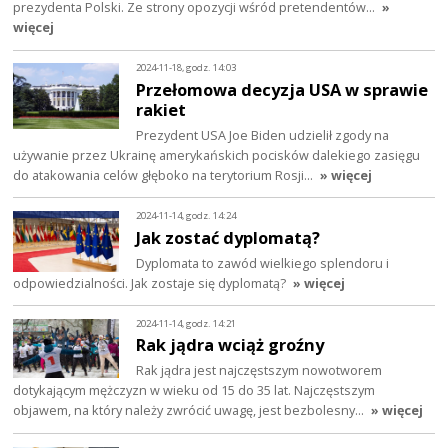
prezydenta Polski. Ze strony opozycji wśród pretendentów…
»
więcej
2024-11-18, godz. 14:03
Przełomowa decyzja USA w sprawie
rakiet
Prezydent USA Joe Biden udzielił zgody na
używanie przez Ukrainę amerykańskich pocisków dalekiego zasięgu
do atakowania celów głęboko na terytorium Rosji…
» więcej
2024-11-14, godz. 14:24
Jak zostać dyplomatą?
Dyplomata to zawód wielkiego splendoru i
odpowiedzialności. Jak zostaje się dyplomatą?
» więcej
2024-11-14, godz. 14:21
Rak jądra wciąż groźny
Rak jądra jest najczęstszym nowotworem
dotykającym mężczyzn w wieku od 15 do 35 lat. Najczęstszym
objawem, na który należy zwrócić uwagę, jest bezbolesny…
» więcej