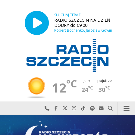
SŁUCHAJ TERAZ
RADIO SZCZECIN NA DZIEŃ
DOBRY do 09:00
Robert Bochenko, Jarosław Gowin
°C
jutro
pojutrze
12
°C
°C
24
30
Najlepiej po prostu do nas zadzwoń
Odwiedź nas na Facebook-u
Odwiedź nas na X
Odwiedź nas na Instagram-ie
Odwiedź nas na TikTok-u
Szukaj nas na Spotify
Wyślij do nas w
Szukaj