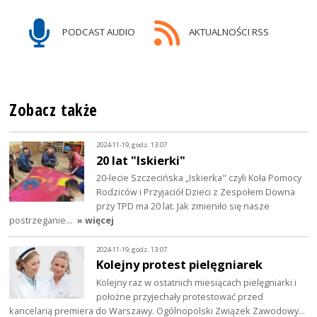
PODCAST AUDIO
AKTUALNOŚCI RSS
Zobacz także
2024-11-19, godz. 13:07
20 lat "Iskierki"
20-lecie Szczecińska „Iskierka" czyli Koła Pomocy
Rodziców i Przyjaciół Dzieci z Zespołem Downa
przy TPD ma 20 lat. Jak zmieniło się nasze
postrzeganie…
» więcej
2024-11-19, godz. 13:07
Kolejny protest pielęgniarek
Kolejny raz w ostatnich miesiącach pielęgniarki i
położne przyjechały protestować przed
kancelarią premiera do Warszawy. Ogólnopolski Związek Zawodowy…