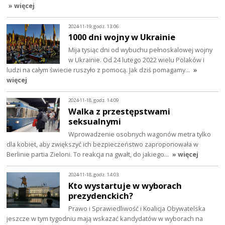
» więcej
2024-11-19, godz. 13:06
1000 dni wojny w Ukrainie
Mija tysiąc dni od wybuchu pełnoskalowej wojny
w Ukrainie. Od 24 lutego 2022 wielu Polaków i
ludzi na całym świecie ruszyło z pomocą. Jak dziś pomagamy…
»
więcej
2024-11-18, godz. 14:09
Walka z przestępstwami
seksualnymi
Wprowadzenie osobnych wagonów metra tylko
dla kobiet, aby zwiększyć ich bezpieczeństwo zaproponowała w
Berlinie partia Zieloni. To reakcja na gwałt, do jakiego…
» więcej
2024-11-18, godz. 14:03
Kto wystartuje w wyborach
prezydenckich?
Prawo i Sprawiedliwość i Koalicja Obywatelska
jeszcze w tym tygodniu mają wskazać kandydatów w wyborach na