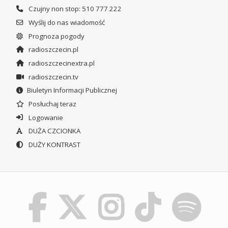
Czujny non stop: 510 777 222
Wyślij do nas wiadomość
Prognoza pogody
radioszczecin.pl
radioszczecinextra.pl
radioszczecin.tv
Biuletyn Informacji Publicznej
Posłuchaj teraz
Logowanie
DUŻA CZCIONKA
DUŻY KONTRAST