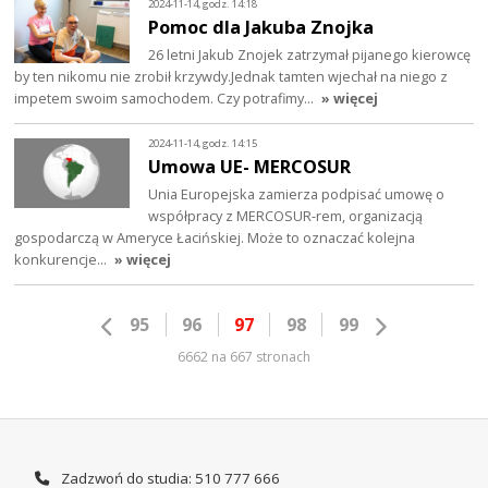
2024-11-14, godz. 14:18
Pomoc dla Jakuba Znojka
26 letni Jakub Znojek zatrzymał pijanego kierowcę
by ten nikomu nie zrobił krzywdy.Jednak tamten wjechał na niego z
impetem swoim samochodem. Czy potrafimy…
» więcej
2024-11-14, godz. 14:15
Umowa UE- MERCOSUR
Unia Europejska zamierza podpisać umowę o
współpracy z MERCOSUR-rem, organizacją
gospodarczą w Ameryce Łacińskiej. Może to oznaczać kolejna
konkurencje…
» więcej
95
96
97
98
99
6662 na 667 stronach
Zadzwoń do studia: 510 777 666