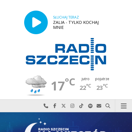
SŁUCHAJ TERAZ
ZALIA - TYLKO KOCHAJ
MNIE
°C
jutro
pojutrze
17
°C
°C
22
23
Najlepiej po prostu do nas zadzwoń
Odwiedź nas na Facebook-u
Odwiedź nas na X
Odwiedź nas na Instagram-ie
Odwiedź nas na TikTok-u
Szukaj nas na Spotify
Wyślij do nas w
Szukaj