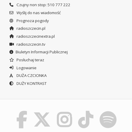
Czujny non stop: 510 777 222
Wyślij do nas wiadomość
Prognoza pogody
radioszczecin.pl
radioszczecinextra.pl
radioszczecin.tv
Biuletyn Informacji Publicznej
Posłuchaj teraz
Logowanie
DUŻA CZCIONKA
DUŻY KONTRAST