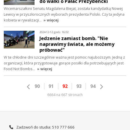
do walki o Pałac Prezydencki
Wicemarszałkini Senatu Magdalena Biejat, została kandydatką Nowej
Lewicy w przyszłorocznych wyborach prezydenta Polski. Czy ta jedyna
kobieta w rywalizacji…
» więcej
2024-12-12, godz. 16:02
Jedzenie zamiast bomb. "Nie
naprawimy świata, ale możemy
próbować"
W te chłodne dni szczególnie ważna jest pomoc najuboższym. Jedną z
organizacji, która przygotowuje gorące posiłki dla potrzebujących jest
Food Not Bombs…
» więcej
90
91
92
93
94
6664 na 667 stronach
Zadzwoń do studia: 510 777 666