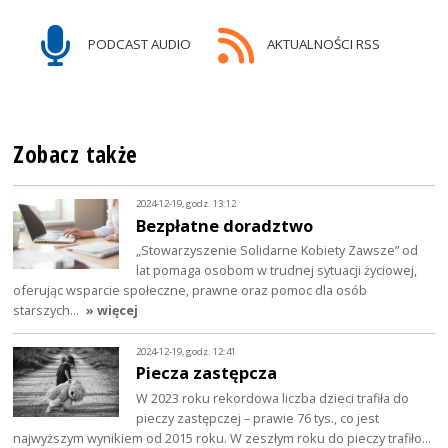
PODCAST AUDIO
AKTUALNOŚCI RSS
Zobacz także
2024-12-19, godz. 13:12
Bezpłatne doradztwo
„Stowarzyszenie Solidarne Kobiety Zawsze” od
lat pomaga osobom w trudnej sytuacji życiowej,
oferując wsparcie społeczne, prawne oraz pomoc dla osób
starszych…
» więcej
2024-12-19, godz. 12:41
Piecza zastępcza
W 2023 roku rekordowa liczba dzieci trafiła do
pieczy zastępczej – prawie 76 tys., co jest
najwyższym wynikiem od 2015 roku. W zeszłym roku do pieczy trafiło…