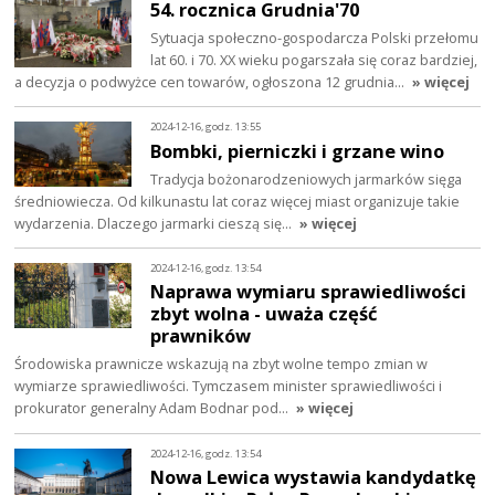
54. rocznica Grudnia'70
Sytuacja społeczno-gospodarcza Polski przełomu
lat 60. i 70. XX wieku pogarszała się coraz bardziej,
a decyzja o podwyżce cen towarów, ogłoszona 12 grudnia…
» więcej
2024-12-16, godz. 13:55
Bombki, pierniczki i grzane wino
Tradycja bożonarodzeniowych jarmarków sięga
średniowiecza. Od kilkunastu lat coraz więcej miast organizuje takie
wydarzenia. Dlaczego jarmarki cieszą się…
» więcej
2024-12-16, godz. 13:54
Naprawa wymiaru sprawiedliwości
zbyt wolna - uważa część
prawników
Środowiska prawnicze wskazują na zbyt wolne tempo zmian w
wymiarze sprawiedliwości. Tymczasem minister sprawiedliwości i
prokurator generalny Adam Bodnar pod…
» więcej
2024-12-16, godz. 13:54
Nowa Lewica wystawia kandydatkę