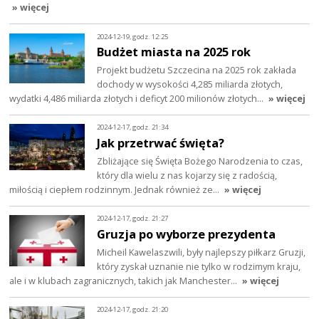
» więcej
2024-12-19, godz. 12:25
Budżet miasta na 2025 rok
Projekt budżetu Szczecina na 2025 rok zakłada
dochody w wysokości 4,285 miliarda złotych,
wydatki 4,486 miliarda złotych i deficyt 200 milionów złotych…
» więcej
2024-12-17, godz. 21:34
Jak przetrwać święta?
Zbliżające się Święta Bożego Narodzenia to czas,
który dla wielu z nas kojarzy się z radością,
miłością i ciepłem rodzinnym. Jednak również ze…
» więcej
2024-12-17, godz. 21:27
Gruzja po wyborze prezydenta
Micheil Kawelaszwili, były najlepszy piłkarz Gruzji,
który zyskał uznanie nie tylko w rodzimym kraju,
ale i w klubach zagranicznych, takich jak Manchester…
» więcej
2024-12-17, godz. 21:20