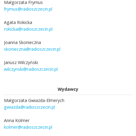
Małgorzata Frymus
frymus@radioszczecin.pl
Agata Rokicka
rokicka@radioszczecin.pl
Joanna Skonieczna
skonieczna@radioszczecin.pl
Janusz Wilczyński
wilczynski@radioszczecin.pl
Wydawcy
Małgorzata Gwiazda-Elmerych
gwiazda@radioszczecin.pl
Anna Kolmer
kolmer@radioszczecin.pl