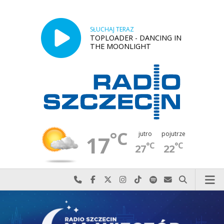
SŁUCHAJ TERAZ
TOPLOADER - DANCING IN
THE MOONLIGHT
°C
jutro
pojutrze
17
°C
°C
27
22
Najlepiej po prostu do nas zadzwoń
Odwiedź nas na Facebook-u
Odwiedź nas na X
Odwiedź nas na Instagram-ie
Odwiedź nas na TikTok-u
Szukaj nas na Spotify
Wyślij do nas w
Szukaj