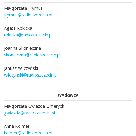
Małgorzata Frymus
frymus@radioszczecin.pl
Agata Rokicka
rokicka@radioszczecin.pl
Joanna Skonieczna
skonieczna@radioszczecin.pl
Janusz Wilczyński
wilczynski@radioszczecin.pl
Wydawcy
Małgorzata Gwiazda-Elmerych
gwiazda@radioszczecin.pl
Anna Kolmer
kolmer@radioszczecin.pl