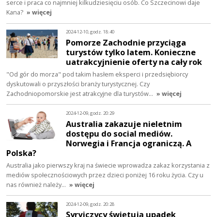
serce i praca co najmniej kilkudziesięciu osób. Co Szczecinowi daje
Kana?
» więcej
2024-12-10, godz. 18:40
Pomorze Zachodnie przyciąga
turystów tylko latem. Konieczne
uatrakcyjnienie oferty na cały rok
"Od gór do morza" pod takim hasłem eksperci i przedsiębiorcy
dyskutowali o przyszłości branży turystycznej. Czy
Zachodniopomorskie jest atrakcyjne dla turystów…
» więcej
2024-12-09, godz. 20:29
Australia zakazuje nieletnim
dostępu do social mediów.
Norwegia i Francja ograniczą. A
Polska?
Australia jako pierwszy kraj na świecie wprowadza zakaz korzystania z
mediów społecznościowych przez dzieci poniżej 16 roku życia. Czy u
nas również należy…
» więcej
2024-12-09, godz. 20:28
Syryjczycy świętują upadek