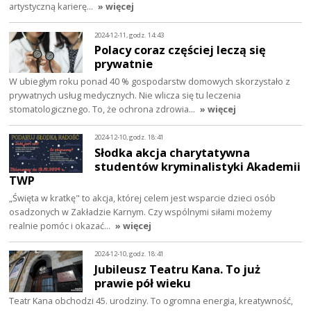
artystyczną karierę…
» więcej
2024-12-11, godz. 14:43
Polacy coraz częściej leczą się
prywatnie
W ubiegłym roku ponad 40 % gospodarstw domowych skorzystało z
prywatnych usług medycznych. Nie wlicza się tu leczenia
stomatologicznego. To, że ochrona zdrowia…
» więcej
2024-12-10, godz. 18:41
Słodka akcja charytatywna
studentów kryminalistyki Akademii
TWP
„Święta w kratkę" to akcja, której celem jest wsparcie dzieci osób
osadzonych w Zakładzie Karnym. Czy wspólnymi siłami możemy
realnie pomóc i okazać…
» więcej
2024-12-10, godz. 18:41
Jubileusz Teatru Kana. To już
prawie pół wieku
Teatr Kana obchodzi 45. urodziny. To ogromna energia, kreatywność,