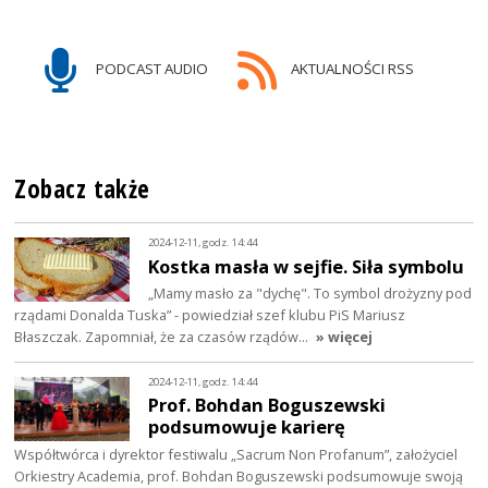
PODCAST AUDIO
AKTUALNOŚCI RSS
Zobacz także
2024-12-11, godz. 14:44
Kostka masła w sejfie. Siła symbolu
„Mamy masło za "dychę". To symbol drożyzny pod
rządami Donalda Tuska” - powiedział szef klubu PiS Mariusz
Błaszczak. Zapomniał, że za czasów rządów…
» więcej
2024-12-11, godz. 14:44
Prof. Bohdan Boguszewski
podsumowuje karierę
Współtwórca i dyrektor festiwalu „Sacrum Non Profanum”, założyciel
Orkiestry Academia, prof. Bohdan Boguszewski podsumowuje swoją