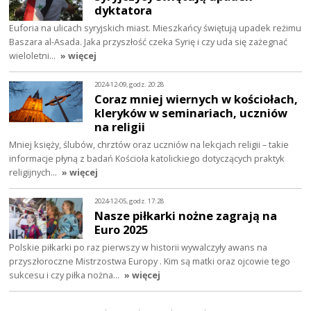
dyktatora
Euforia na ulicach syryjskich miast. Mieszkańcy świętują upadek reżimu
Baszara al-Asada. Jaka przyszłość czeka Syrię i czy uda się zażegnać
wieloletni…
» więcej
2024-12-09, godz. 20:28
Coraz mniej wiernych w kościołach,
kleryków w seminariach, uczniów
na religii
Mniej księży, ślubów, chrztów oraz uczniów na lekcjach religii – takie
informacje płyną z badań Kościoła katolickiego dotyczących praktyk
religijnych…
» więcej
2024-12-05, godz. 17:28
Nasze piłkarki nożne zagrają na
Euro 2025
Polskie piłkarki po raz pierwszy w historii wywalczyły awans na
przyszłoroczne Mistrzostwa Europy . Kim są matki oraz ojcowie tego
sukcesu i czy piłka nożna…
» więcej