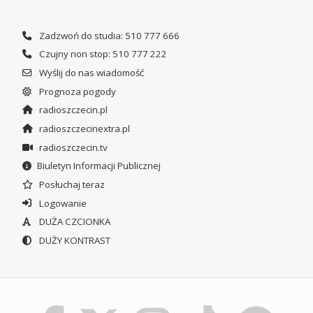
Zadzwoń do studia: 510 777 666
Czujny non stop: 510 777 222
Wyślij do nas wiadomość
Prognoza pogody
radioszczecin.pl
radioszczecinextra.pl
radioszczecin.tv
Biuletyn Informacji Publicznej
Posłuchaj teraz
Logowanie
DUŻA CZCIONKA
DUŻY KONTRAST