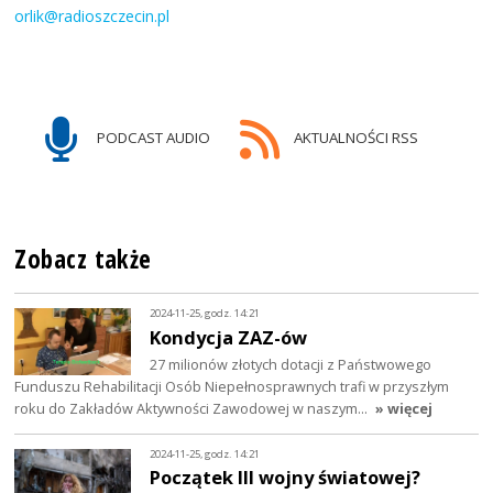
orlik@radioszczecin.pl
PODCAST AUDIO
AKTUALNOŚCI RSS
Zobacz także
2024-11-25, godz. 14:21
Kondycja ZAZ-ów
27 milionów złotych dotacji z Państwowego
Funduszu Rehabilitacji Osób Niepełnosprawnych trafi w przyszłym
roku do Zakładów Aktywności Zawodowej w naszym…
» więcej
2024-11-25, godz. 14:21
Początek III wojny światowej?