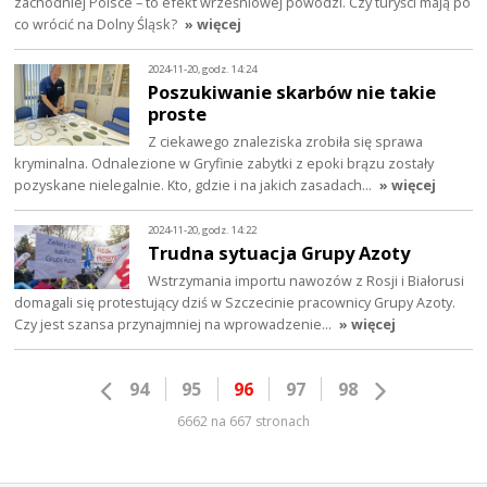
zachodniej Polsce – to efekt wrześniowej powodzi. Czy turyści mają po
co wrócić na Dolny Śląsk?
» więcej
2024-11-20, godz. 14:24
Poszukiwanie skarbów nie takie
proste
Z ciekawego znaleziska zrobiła się sprawa
kryminalna. Odnalezione w Gryfinie zabytki z epoki brązu zostały
pozyskane nielegalnie. Kto, gdzie i na jakich zasadach…
» więcej
2024-11-20, godz. 14:22
Trudna sytuacja Grupy Azoty
Wstrzymania importu nawozów z Rosji i Białorusi
domagali się protestujący dziś w Szczecinie pracownicy Grupy Azoty.
Czy jest szansa przynajmniej na wprowadzenie…
» więcej
94
95
96
97
98
6662 na 667 stronach