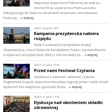
Włączenie wojsk Korei Północnej do walk po
stronie Rosji, użycie przez Putina pocisku
balistycznego do ataku na ukraińskim terytorium, ostrzeliwanie
Federacji…
» więcej
2024-11-25, godz. 14:21
Kampania prezydencka nabiera
rozpędu
Rafał Trzaskowski kandydatem Koalicji
Obywatelskiej, a Karol Nawrocki kandydatem Prawa i Sprawiedliwości
w wyborach prezydenckich. Który z nich ma większe…
» więcej
2024-11-21, godz. 13:44
Przed nami Festiwal Czytania
Spotkania z autorami i aktorami, czytanie
fragmentów książek, wręczenie literackiej nagrody Jantar i wiele innych
wydarzeń bez wątpienia zgromadzi tłumy…
» więcej
2024-11-21, godz. 13:43
Dyskusja nad obniżeniem składki
zdrowotnej