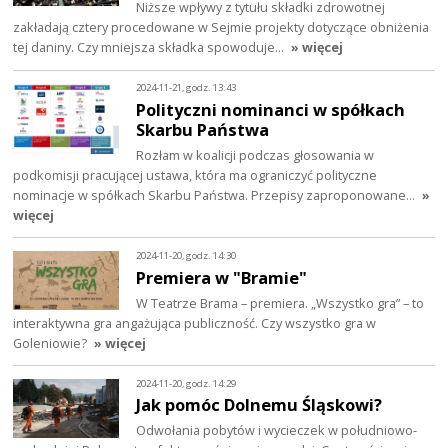
Niższe wpływy z tytułu składki zdrowotnej
zakładają cztery procedowane w Sejmie projekty dotyczące obniżenia
tej daniny. Czy mniejsza składka spowoduje…
» więcej
2024-11-21, godz. 13:43
Polityczni nominanci w spółkach
Skarbu Państwa
Rozłam w koalicji podczas głosowania w
podkomisji pracującej ustawa, która ma ograniczyć polityczne
nominacje w spółkach Skarbu Państwa. Przepisy zaproponowane…
»
więcej
2024-11-20, godz. 14:30
Premiera w "Bramie"
W Teatrze Brama – premiera. „Wszystko gra” – to
interaktywna gra angażująca publiczność. Czy wszystko gra w
Goleniowie?
» więcej
2024-11-20, godz. 14:29
Jak pomóc Dolnemu Śląskowi?
Odwołania pobytów i wycieczek w południowo-