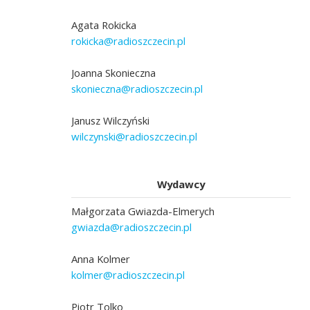
Agata Rokicka
rokicka@radioszczecin.pl
Joanna Skonieczna
skonieczna@radioszczecin.pl
Janusz Wilczyński
wilczynski@radioszczecin.pl
Wydawcy
Małgorzata Gwiazda-Elmerych
gwiazda@radioszczecin.pl
Anna Kolmer
kolmer@radioszczecin.pl
Piotr Tolko