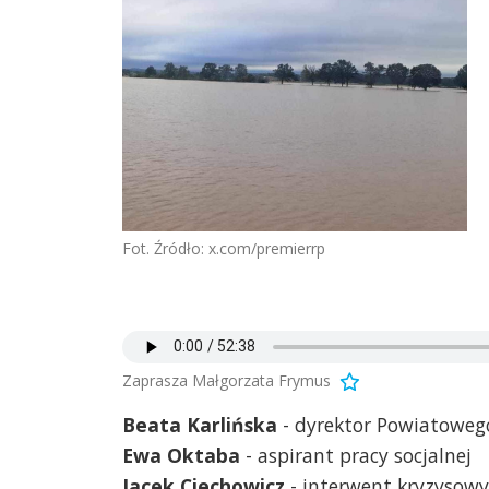
Fot. Źródło: x.com/premierrp
Zaprasza Małgorzata Frymus
Beata Karlińska
- dyrektor Powiatoweg
Ewa Oktaba
- aspirant pracy socjalnej
Jacek Ciechowicz
- interwent kryzysow