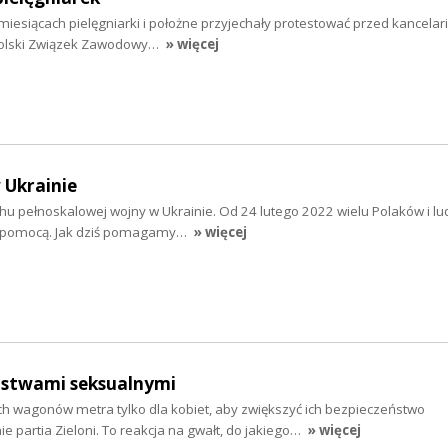
 miesiącach pielęgniarki i położne przyjechały protestować przed kancelar
olski Związek Zawodowy…
» więcej
 Ukrainie
chu pełnoskalowej wojny w Ukrainie. Od 24 lutego 2022 wielu Polaków i lu
 z pomocą. Jak dziś pomagamy…
» więcej
pstwami seksualnymi
wagonów metra tylko dla kobiet, aby zwiększyć ich bezpieczeństwo
e partia Zieloni. To reakcja na gwałt, do jakiego…
» więcej