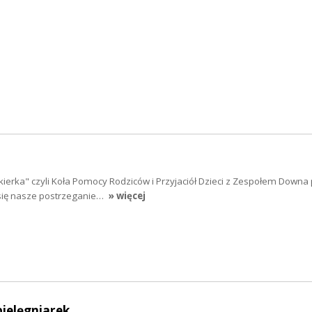
skierka" czyli Koła Pomocy Rodziców i Przyjaciół Dzieci z Zespołem Downa
 się nasze postrzeganie…
» więcej
pielęgniarek