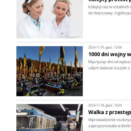
Kolejny raz w ostatnich
do Warszawy. Ogólnop
2024-11-19, godz. 13:06
1000 dni wojny w
Mija tysiąc dni od wybu
całym świecie ruszyło
2024-11-18, godz. 14:09
Walka z przestę
Wprowadzenie osobnych 
zaproponowała w Berlini