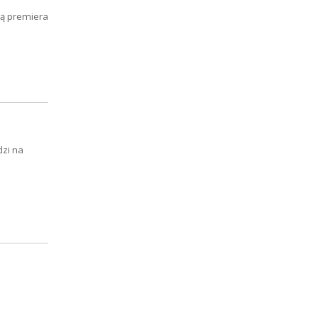
ią premiera
dzi na