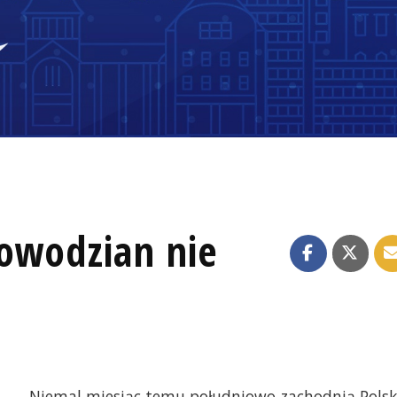
powodzian nie
Niemal miesiąc temu południowo zachodnią Pols