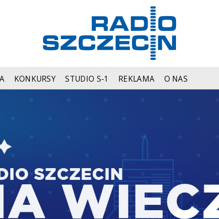
A
KONKURSY
STUDIO S-1
REKLAMA
O NAS