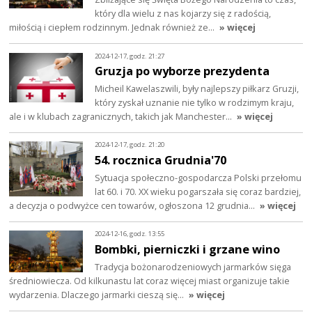
który dla wielu z nas kojarzy się z radością,
miłością i ciepłem rodzinnym. Jednak również ze…
» więcej
2024-12-17, godz. 21:27
Gruzja po wyborze prezydenta
Micheil Kawelaszwili, były najlepszy piłkarz Gruzji,
który zyskał uznanie nie tylko w rodzimym kraju,
ale i w klubach zagranicznych, takich jak Manchester…
» więcej
2024-12-17, godz. 21:20
54. rocznica Grudnia'70
Sytuacja społeczno-gospodarcza Polski przełomu
lat 60. i 70. XX wieku pogarszała się coraz bardziej,
a decyzja o podwyżce cen towarów, ogłoszona 12 grudnia…
» więcej
2024-12-16, godz. 13:55
Bombki, pierniczki i grzane wino
Tradycja bożonarodzeniowych jarmarków sięga
średniowiecza. Od kilkunastu lat coraz więcej miast organizuje takie
wydarzenia. Dlaczego jarmarki cieszą się…
» więcej