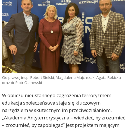
Od prawej insp. Robert Sielski, Magdalena Majchrzak, Agata Rokicka
oraz dr Piotr Ostrowski
W obliczu nieustannego zagrożenia terroryzmem
edukacja społeczeństwa staje się kluczowym
narzędziem w skutecznym im przeciwdziałaniom.
„Akademia Antyterrorystyczna – wiedzieć, by zrozumieć
– zrozumieć, by zapobiegać” jest projektem mającym