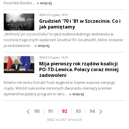
Food Not Bombs…
» więcej
2024-12-12, godz. 16:01
Grudzień '70 i '81 w Szczecinie. Co i
jak pamiętamy
„Wolność po szczecińsku” to tytuł multimedialnego widowiska w
rocznicę tragicznych wydarzeń Grudnia’70 i Grudnia’81, które zostanie
przedstawione…
» więcej
2024-12-12, godz. 16:01
Mija pierwszy rok rządów koalicji
PO-TD-Lewica. Polacy coraz mniej
zadowoleni
Równo rok temu Donald Tusk wygłosił w Sejmie expose swojego
rządu. Wśród sukcesów minionych dwunastu miesięcy premier
wymienił bezpłatny program in vitro…
» więcej
90
91
92
93
94
6662 na 667 stronach