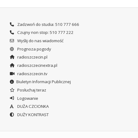
Zadzwoń do studia: 510 777 666
Czujny non stop: 510 777 222
Wyślij do nas wiadomość
Prognoza pogody
radioszczecin.pl
radioszczecinextra.pl
radioszczecin.tv
Biuletyn Informacji Publicznej
Posłuchaj teraz
Logowanie
DUŻA CZCIONKA
DUŻY KONTRAST