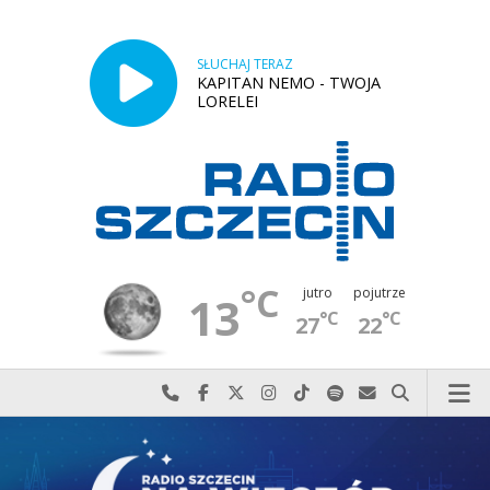
SŁUCHAJ TERAZ
KAPITAN NEMO - TWOJA
LORELEI
°C
jutro
pojutrze
13
°C
°C
27
22
Najlepiej po prostu do nas zadzwoń
Odwiedź nas na Facebook-u
Odwiedź nas na X
Odwiedź nas na Instagram-ie
Odwiedź nas na TikTok-u
Szukaj nas na Spotify
Wyślij do nas w
Szukaj