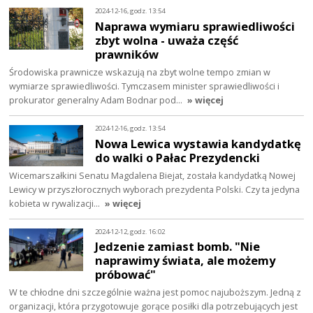
2024-12-16, godz. 13:54
Naprawa wymiaru sprawiedliwości
zbyt wolna - uważa część
prawników
Środowiska prawnicze wskazują na zbyt wolne tempo zmian w
wymiarze sprawiedliwości. Tymczasem minister sprawiedliwości i
prokurator generalny Adam Bodnar pod…
» więcej
2024-12-16, godz. 13:54
Nowa Lewica wystawia kandydatkę
do walki o Pałac Prezydencki
Wicemarszałkini Senatu Magdalena Biejat, została kandydatką Nowej
Lewicy w przyszłorocznych wyborach prezydenta Polski. Czy ta jedyna
kobieta w rywalizacji…
» więcej
2024-12-12, godz. 16:02
Jedzenie zamiast bomb. "Nie
naprawimy świata, ale możemy
próbować"
W te chłodne dni szczególnie ważna jest pomoc najuboższym. Jedną z
organizacji, która przygotowuje gorące posiłki dla potrzebujących jest