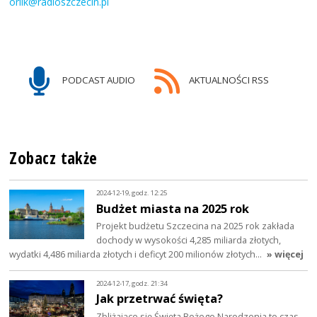
orlik@radioszczecin.pl
PODCAST AUDIO
AKTUALNOŚCI RSS
Zobacz także
2024-12-19, godz. 12:25
Budżet miasta na 2025 rok
Projekt budżetu Szczecina na 2025 rok zakłada
dochody w wysokości 4,285 miliarda złotych,
wydatki 4,486 miliarda złotych i deficyt 200 milionów złotych…
» więcej
2024-12-17, godz. 21:34
Jak przetrwać święta?
Zbliżające się Święta Bożego Narodzenia to czas,