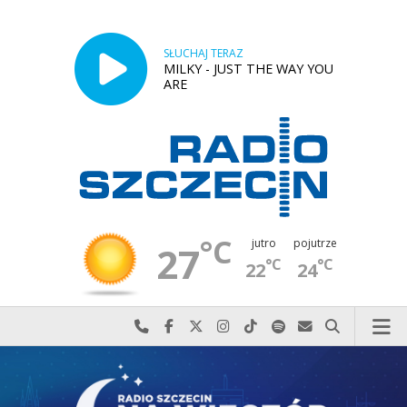
SŁUCHAJ TERAZ
MILKY - JUST THE WAY YOU
ARE
°C
jutro
pojutrze
27
°C
°C
22
24
Najlepiej po prostu do nas zadzwoń
Odwiedź nas na Facebook-u
Odwiedź nas na X
Odwiedź nas na Instagram-ie
Odwiedź nas na TikTok-u
Szukaj nas na Spotify
Wyślij do nas w
Szukaj