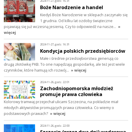
2024-11-27, godz. 16:31
Boże Narodzenie a handel
Kiedyś Boże Narodzenie w sklepach zaczynało się
1 grudnia. Od kilku lat ozdoby świąteczne
pojawiają się już wczesną jesienią. Czy to odpowiedź na nasze…
»
więcej
2024-11-27, godz. 16:31
Kondycja polskich przedsiębiorców
Małe i średnie przedsiębiorstwa generują co
drugą złotówkę PKB. To one napędzają gospodarkę, ale też jest wiele
czynników, które hamują ich rozwój…
» więcej
2024-11-26, godz. 22:01
Zachodniopomorska młodzież
promuje prawa człowieka
Kolorowy tramwaj przejechał ulicami Szczecina, na pokładzie miał
młodych aktywistów promujących prawa człowieka. Co wiemy o
podstawowych prawach?
» więcej
2024-11-26, godz. 22:00
Szczecin (przez dwa dni) wodorową