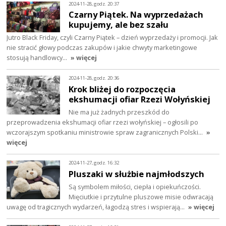
2024-11-28, godz. 20:37
Czarny Piątek. Na wyprzedażach
kupujemy, ale bez szału
Jutro Black Friday, czyli Czarny Piątek – dzień wyprzedaży i promocji. Jak
nie stracić głowy podczas zakupów i jakie chwyty marketingowe
stosują handlowcy…
» więcej
2024-11-28, godz. 20:36
Krok bliżej do rozpoczęcia
ekshumacji ofiar Rzezi Wołyńskiej
Nie ma już żadnych przeszkód do
przeprowadzenia ekshumacji ofiar rzezi wołyńskiej – ogłosili po
wczorajszym spotkaniu ministrowie spraw zagranicznych Polski…
»
więcej
2024-11-27, godz. 16:32
Pluszaki w służbie najmłodszych
Są symbolem miłości, ciepła i opiekuńczości.
Mięciutkie i przytulne pluszowe misie odwracają
uwagę od tragicznych wydarzeń, łagodzą stres i wspierają…
» więcej