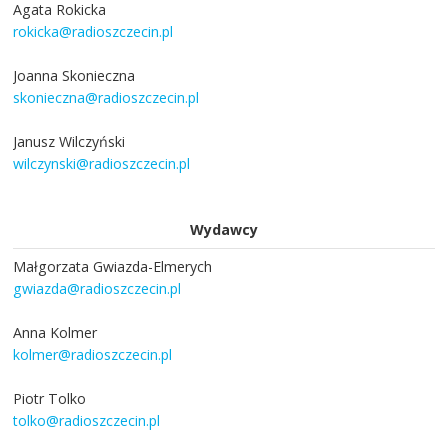
Agata Rokicka
rokicka@radioszczecin.pl
Joanna Skonieczna
skonieczna@radioszczecin.pl
Janusz Wilczyński
wilczynski@radioszczecin.pl
Wydawcy
Małgorzata Gwiazda-Elmerych
gwiazda@radioszczecin.pl
Anna Kolmer
kolmer@radioszczecin.pl
Piotr Tolko
tolko@radioszczecin.pl