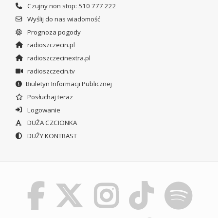
Czujny non stop: 510 777 222
Wyślij do nas wiadomość
Prognoza pogody
radioszczecin.pl
radioszczecinextra.pl
radioszczecin.tv
Biuletyn Informacji Publicznej
Posłuchaj teraz
Logowanie
DUŻA CZCIONKA
DUŻY KONTRAST