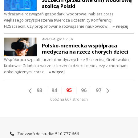
stolicą Polski
Wdrażanie rozwiązań gospodarki wodorowej nabiera coraz
większego przyspieszenia twierdza uczestnicy Konferencji
H2Szczecin. Czy proponowane rozwiązanie naukowców…
» więcej
2024-11-26, godz. 21:58
Polsko-niemiecka współpraca
medyczna na rzecz chorych dzieci
Współpraca szpitali i uczelni medycznych ze Szczecina, Greifswaldu,
Krakowa i Gdańska na rzecz leczenia dzieci i młodzieży z chorobami
onkologicznymi coraz…
» więcej
93
94
95
96
97
6662 na 667 stronach
Zadzwoń do studia: 510 777 666