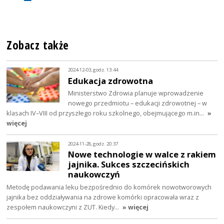
Zobacz także
2024-12-03, godz. 13:44
Edukacja zdrowotna
Ministerstwo Zdrowia planuje wprowadzenie
nowego przedmiotu – edukacji zdrowotnej – w
klasach IV–VIII od przyszłego roku szkolnego, obejmującego m.in…
»
więcej
2024-11-28, godz. 20:37
Nowe technologie w walce z rakiem
jajnika. Sukces szczecińskich
naukowczyń
Metodę podawania leku bezpośrednio do komórek nowotworowych
jajnika bez oddziaływania na zdrowe komórki opracowała wraz z
zespołem naukowczyni z ZUT. Kiedy…
» więcej