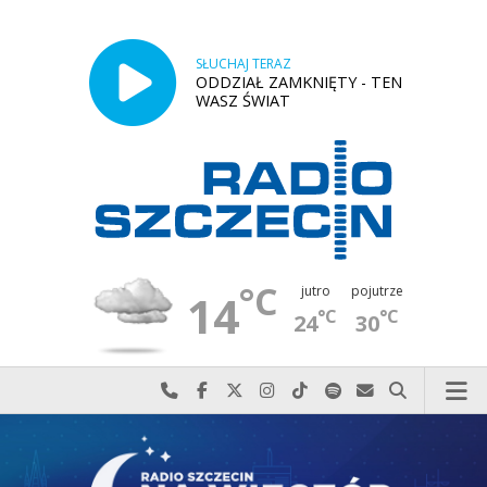
SŁUCHAJ TERAZ
ODDZIAŁ ZAMKNIĘTY - TEN
WASZ ŚWIAT
°C
jutro
pojutrze
14
°C
°C
24
30
Najlepiej po prostu do nas zadzwoń
Odwiedź nas na Facebook-u
Odwiedź nas na X
Odwiedź nas na Instagram-ie
Odwiedź nas na TikTok-u
Szukaj nas na Spotify
Wyślij do nas w
Szukaj