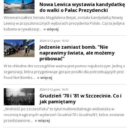
Nowa Lewica wystawia kandydatkę
do walki o Pałac Prezydencki
Wicemarszałkini Senatu Magdalena Biejat, została kandydatką Nowej
Lewicy w przyszłorocznych wyborach prezydenta Polski. Czy ta jedyna
kobieta w rywalizacji…
» więcej
2024-12-12, godz. 16:02
Jedzenie zamiast bomb. "Nie
naprawimy świata, ale możemy
próbować"
W te chłodne dni szczególnie ważna jest pomoc najuboższym. Jedną z
organizacji, która przygotowuje gorące posiłki dla potrzebujących jest
Food Not Bombs…
» więcej
2024-12-12, godz. 16:01
Grudzień '70 i '81 w Szczecinie. Co i
jak pamiętamy
„Wolność po szczecińsku” to tytuł multimedialnego widowiska w
rocznicę tragicznych wydarzeń Grudnia’70 i Grudnia’81, które zostanie
przedstawione…
» więcej