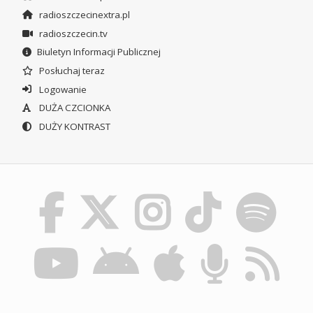
radioszczecinextra.pl
radioszczecin.tv
Biuletyn Informacji Publicznej
Posłuchaj teraz
Logowanie
DUŻA CZCIONKA
DUŻY KONTRAST