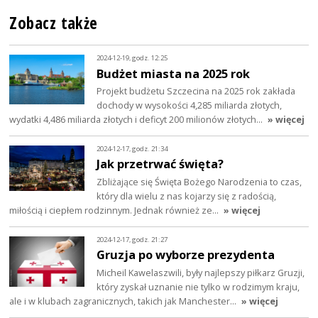
Zobacz także
2024-12-19, godz. 12:25
Budżet miasta na 2025 rok
Projekt budżetu Szczecina na 2025 rok zakłada
dochody w wysokości 4,285 miliarda złotych,
wydatki 4,486 miliarda złotych i deficyt 200 milionów złotych…
» więcej
2024-12-17, godz. 21:34
Jak przetrwać święta?
Zbliżające się Święta Bożego Narodzenia to czas,
który dla wielu z nas kojarzy się z radością,
miłością i ciepłem rodzinnym. Jednak również ze…
» więcej
2024-12-17, godz. 21:27
Gruzja po wyborze prezydenta
Micheil Kawelaszwili, były najlepszy piłkarz Gruzji,
który zyskał uznanie nie tylko w rodzimym kraju,
ale i w klubach zagranicznych, takich jak Manchester…
» więcej