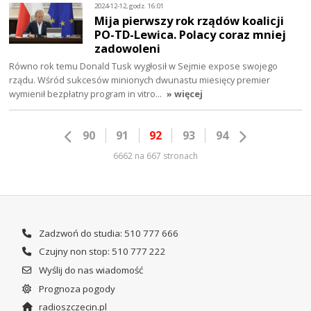
2024-12-12, godz. 16:01
Mija pierwszy rok rządów koalicji
PO-TD-Lewica. Polacy coraz mniej
zadowoleni
Równo rok temu Donald Tusk wygłosił w Sejmie expose swojego
rządu. Wśród sukcesów minionych dwunastu miesięcy premier
wymienił bezpłatny program in vitro…
» więcej
90
91
92
93
94
6662 na 667 stronach
Zadzwoń do studia: 510 777 666
Czujny non stop: 510 777 222
Wyślij do nas wiadomość
Prognoza pogody
radioszczecin.pl