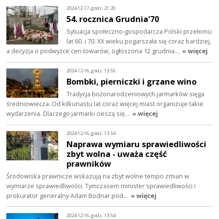
2024-12-17, godz. 21:20
54. rocznica Grudnia'70
Sytuacja społeczno-gospodarcza Polski przełomu
lat 60. i 70. XX wieku pogarszała się coraz bardziej,
a decyzja o podwyżce cen towarów, ogłoszona 12 grudnia…
» więcej
2024-12-16, godz. 13:55
Bombki, pierniczki i grzane wino
Tradycja bożonarodzeniowych jarmarków sięga
średniowiecza. Od kilkunastu lat coraz więcej miast organizuje takie
wydarzenia. Dlaczego jarmarki cieszą się…
» więcej
2024-12-16, godz. 13:54
Naprawa wymiaru sprawiedliwości
zbyt wolna - uważa część
prawników
Środowiska prawnicze wskazują na zbyt wolne tempo zmian w
wymiarze sprawiedliwości. Tymczasem minister sprawiedliwości i
prokurator generalny Adam Bodnar pod…
» więcej
2024-12-16, godz. 13:54