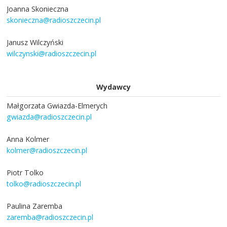
Joanna Skonieczna
skonieczna@radioszczecin.pl
Janusz Wilczyński
wilczynski@radioszczecin.pl
Wydawcy
Małgorzata Gwiazda-Elmerych
gwiazda@radioszczecin.pl
Anna Kolmer
kolmer@radioszczecin.pl
Piotr Tolko
tolko@radioszczecin.pl
Paulina Zaremba
zaremba@radioszczecin.pl