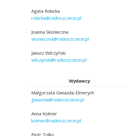
Agata Rokicka
rokicka@radioszczecin.pl
Joanna Skonieczna
skonieczna@radioszczecin.pl
Janusz Wilczyński
wilczynski@radioszczecin.pl
Wydawcy
Małgorzata Gwiazda-Elmerych
gwiazda@radioszczecin.pl
Anna Kolmer
kolmer@radioszczecin.pl
Piotr Tolko