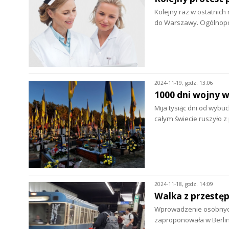
Kolejny raz w ostatnich
do Warszawy. Ogólnop
2024-11-19, godz. 13:06
1000 dni wojny w
Mija tysiąc dni od wybu
całym świecie ruszyło
2024-11-18, godz. 14:09
Walka z przestę
Wprowadzenie osobnych 
zaproponowała w Berlini