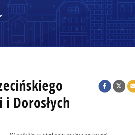
czecińskiego
i i Dorosłych
W najbliższą niedzielę można wesprzeć