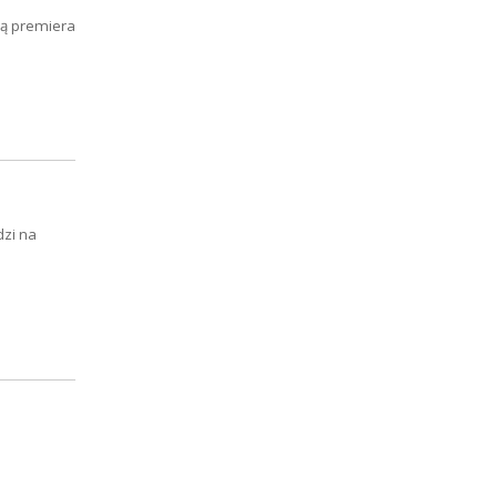
ią premiera
dzi na