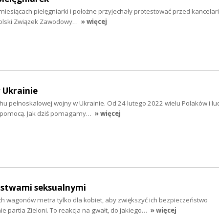
 miesiącach pielęgniarki i położne przyjechały protestować przed kancelar
olski Związek Zawodowy…
» więcej
 Ukrainie
chu pełnoskalowej wojny w Ukrainie. Od 24 lutego 2022 wielu Polaków i lu
 z pomocą. Jak dziś pomagamy…
» więcej
pstwami seksualnymi
wagonów metra tylko dla kobiet, aby zwiększyć ich bezpieczeństwo
e partia Zieloni. To reakcja na gwałt, do jakiego…
» więcej