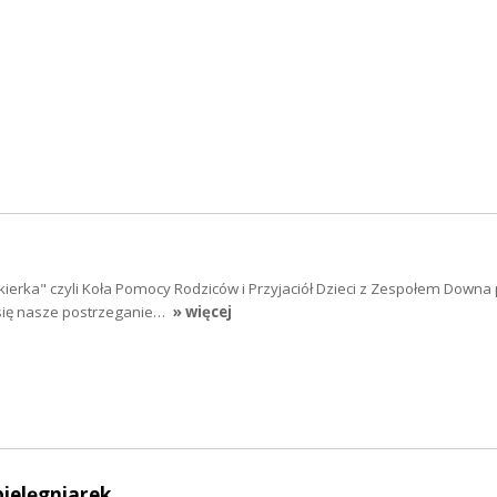
skierka" czyli Koła Pomocy Rodziców i Przyjaciół Dzieci z Zespołem Downa
 się nasze postrzeganie…
» więcej
pielęgniarek