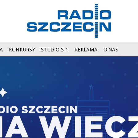
A
KONKURSY
STUDIO S-1
REKLAMA
O NAS