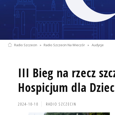
Radio Szczecin
»
Radio Szczecin Na Wieczór
»
Audycje
III Bieg na rzecz sz
Hospicjum dla Dziec
2024-10-10
RADIO SZCZECIN