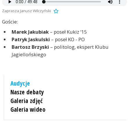
Zaprasza Janusz Wilczyński
Goście:
Marek Jakubiak
– poseł Kukiz ‘15
Patryk Jaskulski
– poseł KO - PO
Bartosz Brzyski
– politolog, ekspert Klubu
Jagiellońskiego
Audycje
Nasze debaty
Galeria zdjęć
Galeria wideo