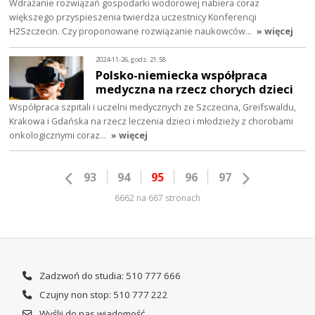
Wdrażanie rozwiązań gospodarki wodorowej nabiera coraz
większego przyspieszenia twierdza uczestnicy Konferencji
H2Szczecin. Czy proponowane rozwiązanie naukowców…
» więcej
2024-11-26, godz. 21:58
Polsko-niemiecka współpraca
medyczna na rzecz chorych dzieci
Współpraca szpitali i uczelni medycznych ze Szczecina, Greifswaldu,
Krakowa i Gdańska na rzecz leczenia dzieci i młodzieży z chorobami
onkologicznymi coraz…
» więcej
93
94
95
96
97
6662 na 667 stronach
Zadzwoń do studia: 510 777 666
Czujny non stop: 510 777 222
Wyślij do nas wiadomość