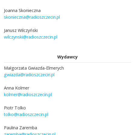
Joanna Skonieczna
skonieczna@radioszczecin.pl
Janusz Wilczyński
wilczynski@radioszczecin.pl
Wydawcy
Małgorzata Gwiazda-Elmerych
gwiazda@radioszczecin.pl
Anna Kolmer
kolmer@radioszczecin.pl
Piotr Tolko
tolko@radioszczecin.pl
Paulina Zaremba
zaremba@radioszczecin.pl