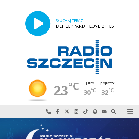
SŁUCHAJ TERAZ
DEF LEPPARD - LOVE BITES
°C
jutro
pojutrze
23
°C
°C
30
32
Najlepiej po prostu do nas zadzwoń
Odwiedź nas na Facebook-u
Odwiedź nas na X
Odwiedź nas na Instagram-ie
Odwiedź nas na TikTok-u
Szukaj nas na Spotify
Wyślij do nas w
Szukaj