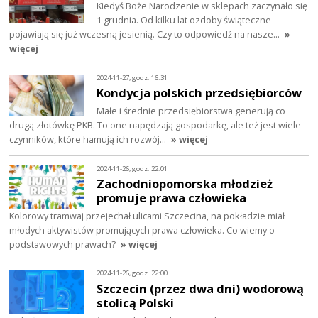
Kiedyś Boże Narodzenie w sklepach zaczynało się
1 grudnia. Od kilku lat ozdoby świąteczne
pojawiają się już wczesną jesienią. Czy to odpowiedź na nasze…
»
więcej
2024-11-27, godz. 16:31
Kondycja polskich przedsiębiorców
Małe i średnie przedsiębiorstwa generują co
drugą złotówkę PKB. To one napędzają gospodarkę, ale też jest wiele
czynników, które hamują ich rozwój…
» więcej
2024-11-26, godz. 22:01
Zachodniopomorska młodzież
promuje prawa człowieka
Kolorowy tramwaj przejechał ulicami Szczecina, na pokładzie miał
młodych aktywistów promujących prawa człowieka. Co wiemy o
podstawowych prawach?
» więcej
2024-11-26, godz. 22:00
Szczecin (przez dwa dni) wodorową
stolicą Polski