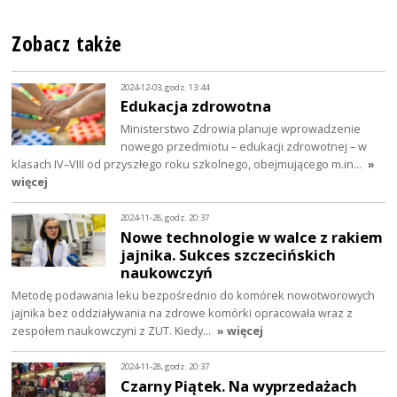
Zobacz także
2024-12-03, godz. 13:44
Edukacja zdrowotna
Ministerstwo Zdrowia planuje wprowadzenie
nowego przedmiotu – edukacji zdrowotnej – w
klasach IV–VIII od przyszłego roku szkolnego, obejmującego m.in…
»
więcej
2024-11-28, godz. 20:37
Nowe technologie w walce z rakiem
jajnika. Sukces szczecińskich
naukowczyń
Metodę podawania leku bezpośrednio do komórek nowotworowych
jajnika bez oddziaływania na zdrowe komórki opracowała wraz z
zespołem naukowczyni z ZUT. Kiedy…
» więcej
2024-11-28, godz. 20:37
Czarny Piątek. Na wyprzedażach