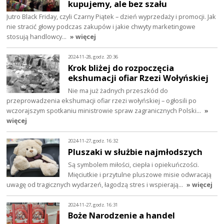
kupujemy, ale bez szału
Jutro Black Friday, czyli Czarny Piątek – dzień wyprzedaży i promocji. Jak
nie stracić głowy podczas zakupów i jakie chwyty marketingowe
stosują handlowcy…
» więcej
2024-11-28, godz. 20:36
Krok bliżej do rozpoczęcia
ekshumacji ofiar Rzezi Wołyńskiej
Nie ma już żadnych przeszkód do
przeprowadzenia ekshumacji ofiar rzezi wołyńskiej – ogłosili po
wczorajszym spotkaniu ministrowie spraw zagranicznych Polski…
»
więcej
2024-11-27, godz. 16:32
Pluszaki w służbie najmłodszych
Są symbolem miłości, ciepła i opiekuńczości.
Mięciutkie i przytulne pluszowe misie odwracają
uwagę od tragicznych wydarzeń, łagodzą stres i wspierają…
» więcej
2024-11-27, godz. 16:31
Boże Narodzenie a handel