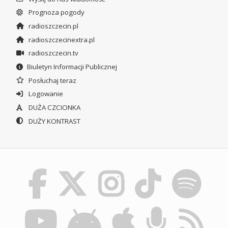
Prognoza pogody
radioszczecin.pl
radioszczecinextra.pl
radioszczecin.tv
Biuletyn Informacji Publicznej
Posłuchaj teraz
Logowanie
DUŻA CZCIONKA
DUŻY KONTRAST