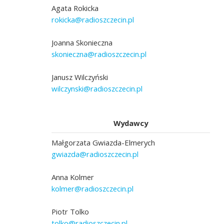
Agata Rokicka
rokicka@radioszczecin.pl
Joanna Skonieczna
skonieczna@radioszczecin.pl
Janusz Wilczyński
wilczynski@radioszczecin.pl
Wydawcy
Małgorzata Gwiazda-Elmerych
gwiazda@radioszczecin.pl
Anna Kolmer
kolmer@radioszczecin.pl
Piotr Tolko
tolko@radioszczecin.pl