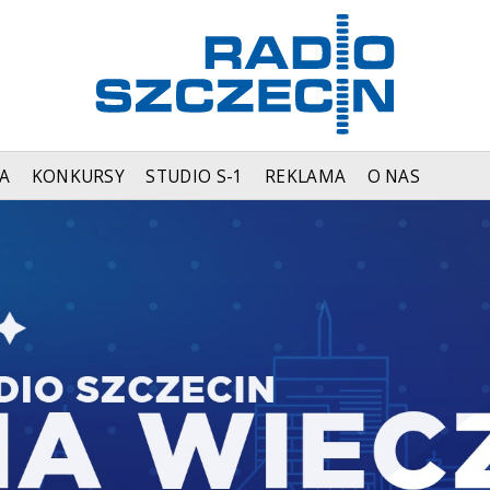
A
KONKURSY
STUDIO S-1
REKLAMA
O NAS