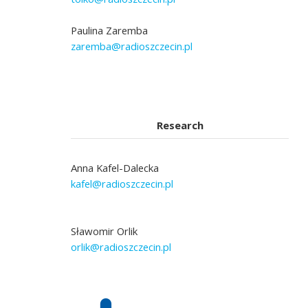
Paulina Zaremba
zaremba@radioszczecin.pl
Research
Anna Kafel-Dalecka
kafel@radioszczecin.pl
Sławomir Orlik
orlik@radioszczecin.pl