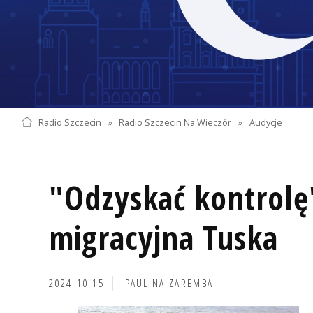
Radio Szczecin
»
Radio Szczecin Na Wieczór
»
Audycje
"Odzyskać kontrolę"
migracyjna Tuska
2024-10-15
PAULINA ZAREMBA