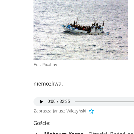
Fot. Pixabay
niemożliwa.
Zaprasza Janusz Wilczyński
Goście:
Mateusz Krępa
- Ośrodek Badań na