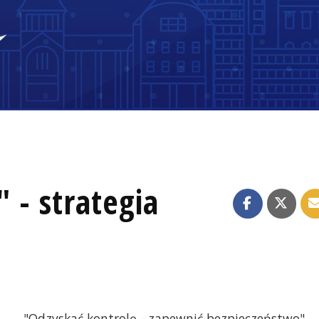
 - strategia
"Odzyskać kontrolę - zapewnić bezpieczeństwo" -