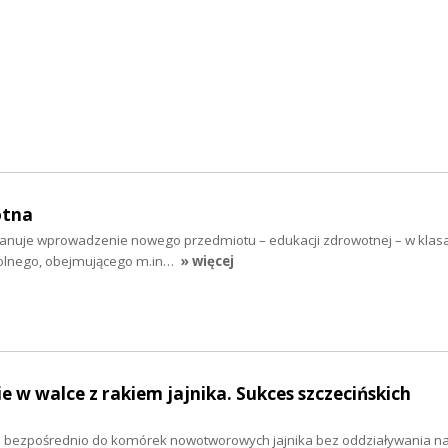
otna
lanuje wprowadzenie nowego przedmiotu – edukacji zdrowotnej – w klasac
kolnego, obejmującego m.in…
» więcej
 w walce z rakiem jajnika. Sukces szczecińskich
 bezpośrednio do komórek nowotworowych jajnika bez oddziaływania n