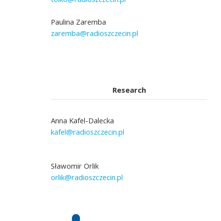
Paulina Zaremba
zaremba@radioszczecin.pl
Research
Anna Kafel-Dalecka
kafel@radioszczecin.pl
Sławomir Orlik
orlik@radioszczecin.pl