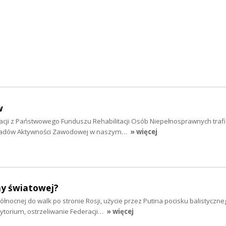
w
tacji z Państwowego Funduszu Rehabilitacji Osób Niepełnosprawnych trafi
kładów Aktywności Zawodowej w naszym…
» więcej
ny światowej?
ółnocnej do walk po stronie Rosji, użycie przez Putina pocisku balistyczn
ytorium, ostrzeliwanie Federacji…
» więcej