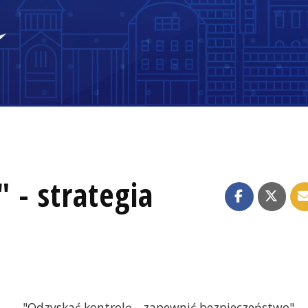
 - strategia
"Odzyskać kontrolę - zapewnić bezpieczeństwo" -