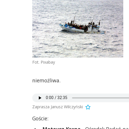
Fot. Pixabay
niemożliwa.
Zaprasza Janusz Wilczyński
Goście:
Mateusz Krępa
- Ośrodek Badań na