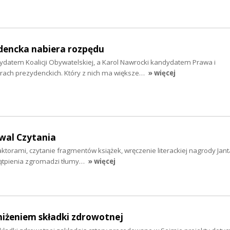
encka nabiera rozpędu
ydatem Koalicji Obywatelskiej, a Karol Nawrocki kandydatem Prawa i
rach prezydenckich. Który z nich ma większe…
» więcej
wal Czytania
ktorami, czytanie fragmentów książek, wręczenie literackiej nagrody Janta
ątpienia zgromadzi tłumy…
» więcej
niżeniem składki zdrowotnej