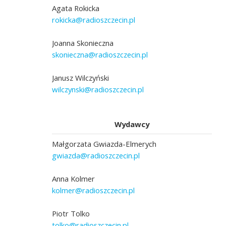
Agata Rokicka
rokicka@radioszczecin.pl
Joanna Skonieczna
skonieczna@radioszczecin.pl
Janusz Wilczyński
wilczynski@radioszczecin.pl
Wydawcy
Małgorzata Gwiazda-Elmerych
gwiazda@radioszczecin.pl
Anna Kolmer
kolmer@radioszczecin.pl
Piotr Tolko
tolko@radioszczecin.pl