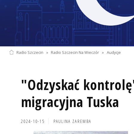
Radio Szczecin
»
Radio Szczecin Na Wieczór
»
Audycje
"Odzyskać kontrolę"
migracyjna Tuska
2024-10-15
PAULINA ZAREMBA