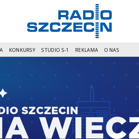
A
KONKURSY
STUDIO S-1
REKLAMA
O NAS