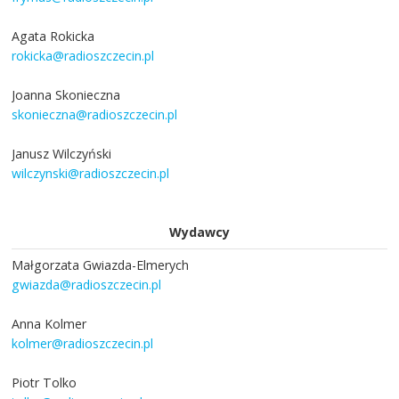
Agata Rokicka
rokicka@radioszczecin.pl
Joanna Skonieczna
skonieczna@radioszczecin.pl
Janusz Wilczyński
wilczynski@radioszczecin.pl
Wydawcy
Małgorzata Gwiazda-Elmerych
gwiazda@radioszczecin.pl
Anna Kolmer
kolmer@radioszczecin.pl
Piotr Tolko