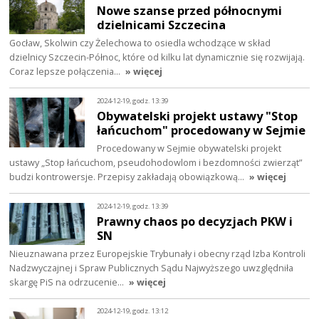
Nowe szanse przed północnymi
dzielnicami Szczecina
Gocław, Skolwin czy Żelechowa to osiedla wchodzące w skład
dzielnicy Szczecin-Północ, które od kilku lat dynamicznie się rozwijają.
Coraz lepsze połączenia…
» więcej
2024-12-19, godz. 13:39
Obywatelski projekt ustawy "Stop
łańcuchom" procedowany w Sejmie
Procedowany w Sejmie obywatelski projekt
ustawy „Stop łańcuchom, pseudohodowlom i bezdomności zwierząt”
budzi kontrowersje. Przepisy zakładają obowiązkową…
» więcej
2024-12-19, godz. 13:39
Prawny chaos po decyzjach PKW i
SN
Nieuznawana przez Europejskie Trybunały i obecny rząd Izba Kontroli
Nadzwyczajnej i Spraw Publicznych Sądu Najwyższego uwzględniła
skargę PiS na odrzucenie…
» więcej
2024-12-19, godz. 13:12