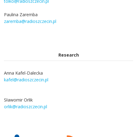
tolko@radioszczecin.pl
Paulina Zaremba
zaremba@radioszczecin.pl
Research
Anna Kafel-Dalecka
kafel@radioszczecin.pl
Sławomir Orlik
orlik@radioszczecin.pl