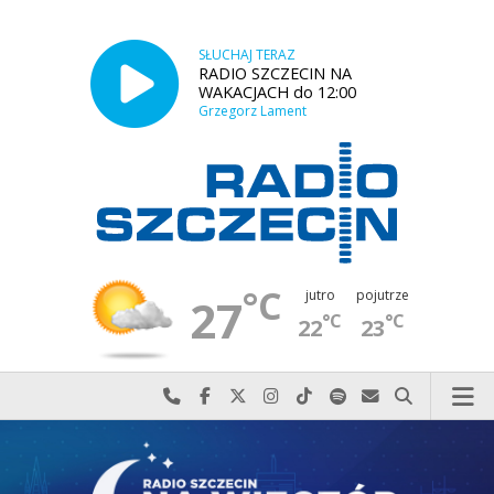
SŁUCHAJ TERAZ
RADIO SZCZECIN NA
WAKACJACH do 12:00
Grzegorz Lament
°C
jutro
pojutrze
27
°C
°C
22
23
Najlepiej po prostu do nas zadzwoń
Odwiedź nas na Facebook-u
Odwiedź nas na X
Odwiedź nas na Instagram-ie
Odwiedź nas na TikTok-u
Szukaj nas na Spotify
Wyślij do nas w
Szukaj