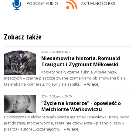
PODCAST AUDIO
AKTUALNOŚCI RSS
Zobacz także
2024-12-25, godz. 18:21
Niesamowita historia. Romuald
Traugutt i Zygmunt Miłkowski
Kobiety nosiły czarne suknie w białe pasy,
mężczyźni – czarne płaszcze zwane czamarkami, oblamowane białą
tasiemką na kołnierzu. Pojawiły się szpilki…
» więcej
2024-12-25, godz. 06:00
"Życie na kraterze" - opowieść o
Melchiorze Wańkowiczu
Polszczyzna Melchiora Wańkowicza ma smak i zmysłową urodę. Wino
jest dostałe, mocne wonne, rzetelnie człowiecze – pisano o języku
pisarza - autora „Szczenięcych…
» więcej