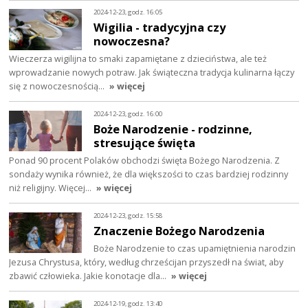
2024-12-23, godz. 16:05
Wigilia - tradycyjna czy
nowoczesna?
Wieczerza wigilijna to smaki zapamiętane z dzieciństwa, ale też
wprowadzanie nowych potraw. Jak świąteczna tradycja kulinarna łączy
się z nowoczesnością…
» więcej
2024-12-23, godz. 16:00
Boże Narodzenie - rodzinne,
stresujące święta
Ponad 90 procent Polaków obchodzi święta Bożego Narodzenia. Z
sondaży wynika również, że dla większości to czas bardziej rodzinny
niż religijny. Więcej…
» więcej
2024-12-23, godz. 15:58
Znaczenie Bożego Narodzenia
Boże Narodzenie to czas upamiętnienia narodzin
Jezusa Chrystusa, który, według chrześcijan przyszedł na świat, aby
zbawić człowieka. Jakie konotacje dla…
» więcej
2024-12-19, godz. 13:40