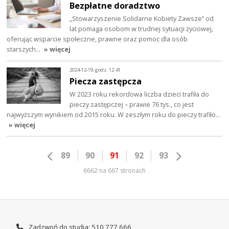
Bezpłatne doradztwo
„Stowarzyszenie Solidarne Kobiety Zawsze” od
lat pomaga osobom w trudnej sytuacji życiowej,
oferując wsparcie społeczne, prawne oraz pomoc dla osób
starszych…
» więcej
2024-12-19, godz. 12:41
Piecza zastępcza
W 2023 roku rekordowa liczba dzieci trafiła do
pieczy zastępczej – prawie 76 tys., co jest
najwyższym wynikiem od 2015 roku. W zeszłym roku do pieczy trafiło…
» więcej
89
90
91
92
93
6662 na 667 stronach
Zadzwoń do studia: 510 777 666