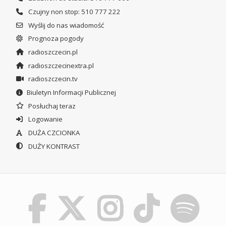
Czujny non stop: 510 777 222
Wyślij do nas wiadomość
Prognoza pogody
radioszczecin.pl
radioszczecinextra.pl
radioszczecin.tv
Biuletyn Informacji Publicznej
Posłuchaj teraz
Logowanie
DUŻA CZCIONKA
DUŻY KONTRAST