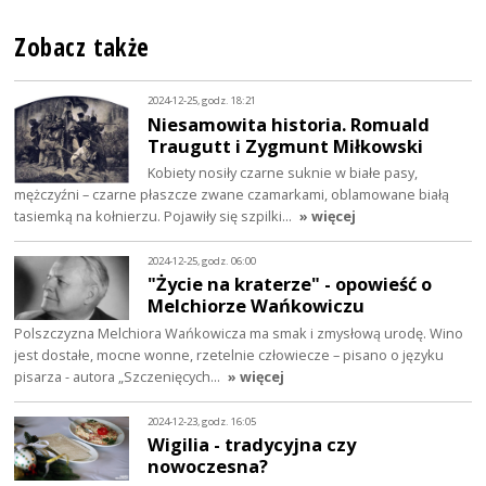
Zobacz także
2024-12-25, godz. 18:21
Niesamowita historia. Romuald
Traugutt i Zygmunt Miłkowski
Kobiety nosiły czarne suknie w białe pasy,
mężczyźni – czarne płaszcze zwane czamarkami, oblamowane białą
tasiemką na kołnierzu. Pojawiły się szpilki…
» więcej
2024-12-25, godz. 06:00
"Życie na kraterze" - opowieść o
Melchiorze Wańkowiczu
Polszczyzna Melchiora Wańkowicza ma smak i zmysłową urodę. Wino
jest dostałe, mocne wonne, rzetelnie człowiecze – pisano o języku
pisarza - autora „Szczenięcych…
» więcej
2024-12-23, godz. 16:05
Wigilia - tradycyjna czy
nowoczesna?