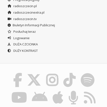
radioszczecin.pl
radioszczecinextra.pl
radioszczecin.tv
Biuletyn Informacji Publicznej
Posłuchaj teraz
Logowanie
DUŻA CZCIONKA
DUŻY KONTRAST