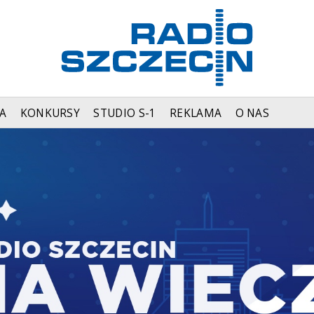
A
KONKURSY
STUDIO S-1
REKLAMA
O NAS