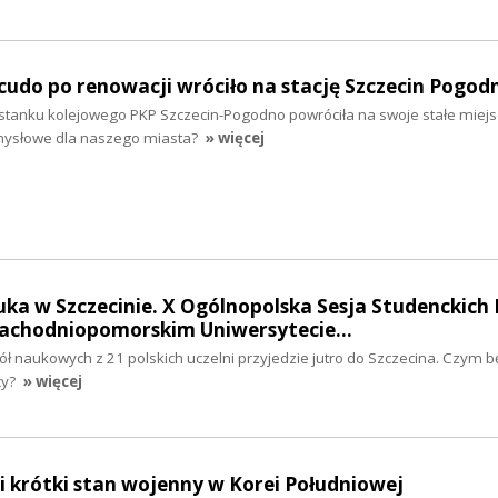
udo po renowacji wróciło na stację Szczecin Pogod
stanku kolejowego PKP Szczecin-Pogodno powróciła na swoje stałe miej
mysłowe dla naszego miasta?
» więcej
ka w Szczecinie. X Ogólnopolska Sesja Studenckich 
achodniopomorskim Uniwersytecie…
ł naukowych z 21 polskich uczelni przyjedzie jutro do Szczecina. Czym b
cy?
» więcej
 krótki stan wojenny w Korei Południowej