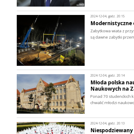
2024-12-04, godz. 20:15
Modernistyczne c
Zabytkowa wiata z przy
są dawne zabytki prze
2024-12-04, godz. 20:14
Młoda polska nau
Naukowych na Z
Ponad 70 studenckich kó
chwalić młodzi naukow
2024-12-04, godz. 20:13
Niespodziewany i