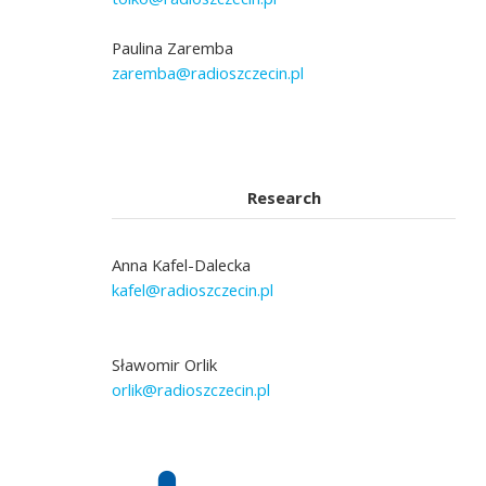
Paulina Zaremba
zaremba@radioszczecin.pl
Research
Anna Kafel-Dalecka
kafel@radioszczecin.pl
Sławomir Orlik
orlik@radioszczecin.pl