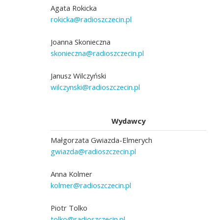
Agata Rokicka
rokicka@radioszczecin.pl
Joanna Skonieczna
skonieczna@radioszczecin.pl
Janusz Wilczyński
wilczynski@radioszczecin.pl
Wydawcy
Małgorzata Gwiazda-Elmerych
gwiazda@radioszczecin.pl
Anna Kolmer
kolmer@radioszczecin.pl
Piotr Tolko
tolko@radioszczecin.pl