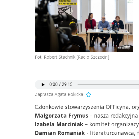
Fot. Robert Stachnik [Radio Szczecin]
Zaprasza Agata Rokicka
Członkowie stowarzyszenia OFFicyna, org
Małgorzata Frymus
– nasza redakcyjna
Izabela Marciniak –
komitet organizacy
Damian Romaniak
- literaturoznawca, 