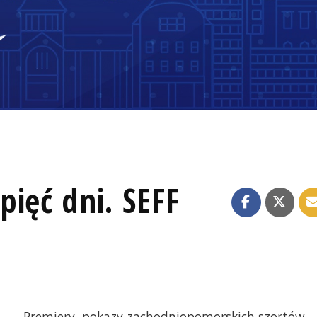
ięć dni. SEFF
Premiery, pokazy zachodniopomorskich szortów,