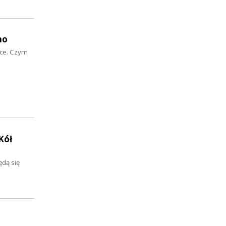
no
sce. Czym
Kół
ędą się