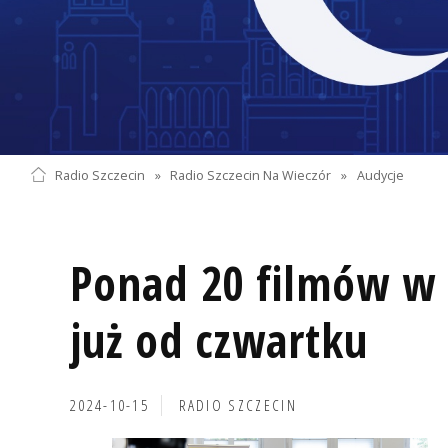
Radio Szczecin
»
Radio Szczecin Na Wieczór
»
Audycje
Ponad 20 filmów w p
już od czwartku
2024-10-15
RADIO SZCZECIN