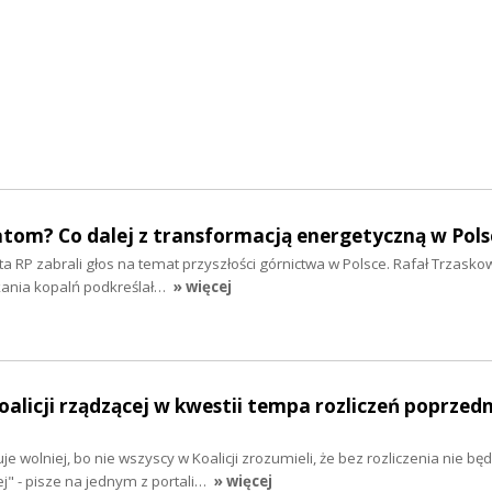
atom? Co dalej z transformacją energetyczną w Pols
 RP zabrali głos na temat przyszłości górnictwa w Polsce. Rafał Trzasko
kania kopalń podkreślał…
» więcej
oalicji rządzącej w kwestii tempa rozliczeń poprzed
je wolniej, bo nie wszyscy w Koalicji zrozumieli, że bez rozliczenia nie będ
" - pisze na jednym z portali…
» więcej