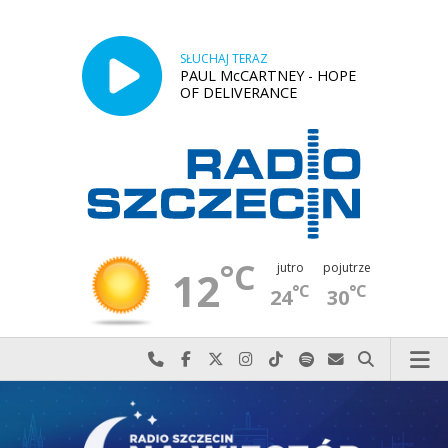
SŁUCHAJ TERAZ
PAUL McCARTNEY - HOPE
OF DELIVERANCE
°C
jutro
pojutrze
12
°C
°C
24
30
Najlepiej po prostu do nas zadzwoń
Odwiedź nas na Facebook-u
Odwiedź nas na X
Odwiedź nas na Instagram-ie
Odwiedź nas na TikTok-u
Szukaj nas na Spotify
Wyślij do nas w
Szukaj