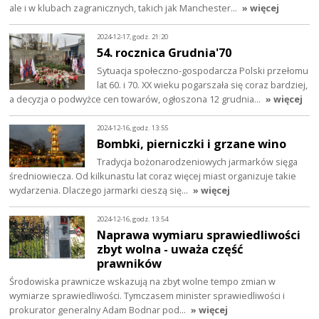
ale i w klubach zagranicznych, takich jak Manchester…
» więcej
2024-12-17, godz. 21:20
54. rocznica Grudnia'70
Sytuacja społeczno-gospodarcza Polski przełomu
lat 60. i 70. XX wieku pogarszała się coraz bardziej,
a decyzja o podwyżce cen towarów, ogłoszona 12 grudnia…
» więcej
2024-12-16, godz. 13:55
Bombki, pierniczki i grzane wino
Tradycja bożonarodzeniowych jarmarków sięga
średniowiecza. Od kilkunastu lat coraz więcej miast organizuje takie
wydarzenia. Dlaczego jarmarki cieszą się…
» więcej
2024-12-16, godz. 13:54
Naprawa wymiaru sprawiedliwości
zbyt wolna - uważa część
prawników
Środowiska prawnicze wskazują na zbyt wolne tempo zmian w
wymiarze sprawiedliwości. Tymczasem minister sprawiedliwości i
prokurator generalny Adam Bodnar pod…
» więcej