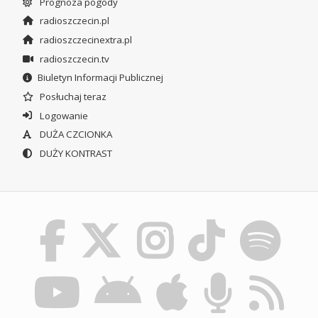
Prognoza pogody
radioszczecin.pl
radioszczecinextra.pl
radioszczecin.tv
Biuletyn Informacji Publicznej
Posłuchaj teraz
Logowanie
DUŻA CZCIONKA
DUŻY KONTRAST