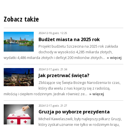
Zobacz także
2024-12-19, godz. 12:25
Budżet miasta na 2025 rok
Projekt budżetu Szczecina na 2025 rok zakłada
dochody w wysokości 4,285 miliarda złotych,
wydatki 4,486 miliarda złotych i deficyt 200 milionów złotych…
» więcej
2024-12-17, godz. 21:34
Jak przetrwać święta?
Zbliżające się Święta Bożego Narodzenia to czas,
który dla wielu z nas kojarzy się z radością,
miłością i ciepłem rodzinnym. Jednak również ze…
» więcej
2024-12-17, godz. 21:27
Gruzja po wyborze prezydenta
Micheil Kawelaszwili, były najlepszy piłkarz Gruzji,
który zyskał uznanie nie tylko w rodzimym kraju,