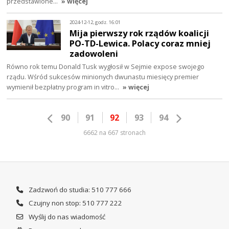
przedstawione…
» więcej
2024-12-12, godz. 16:01
Mija pierwszy rok rządów koalicji
PO-TD-Lewica. Polacy coraz mniej
zadowoleni
Równo rok temu Donald Tusk wygłosił w Sejmie expose swojego
rządu. Wśród sukcesów minionych dwunastu miesięcy premier
wymienił bezpłatny program in vitro…
» więcej
90
91
92
93
94
6662 na 667 stronach
Zadzwoń do studia: 510 777 666
Czujny non stop: 510 777 222
Wyślij do nas wiadomość