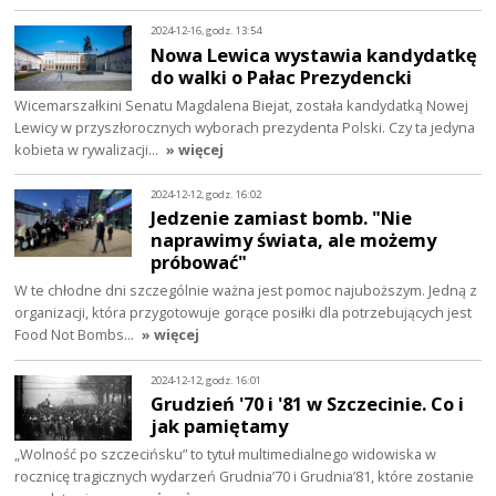
2024-12-16, godz. 13:54
Nowa Lewica wystawia kandydatkę
do walki o Pałac Prezydencki
Wicemarszałkini Senatu Magdalena Biejat, została kandydatką Nowej
Lewicy w przyszłorocznych wyborach prezydenta Polski. Czy ta jedyna
kobieta w rywalizacji…
» więcej
2024-12-12, godz. 16:02
Jedzenie zamiast bomb. "Nie
naprawimy świata, ale możemy
próbować"
W te chłodne dni szczególnie ważna jest pomoc najuboższym. Jedną z
organizacji, która przygotowuje gorące posiłki dla potrzebujących jest
Food Not Bombs…
» więcej
2024-12-12, godz. 16:01
Grudzień '70 i '81 w Szczecinie. Co i
jak pamiętamy
„Wolność po szczecińsku” to tytuł multimedialnego widowiska w
rocznicę tragicznych wydarzeń Grudnia’70 i Grudnia’81, które zostanie