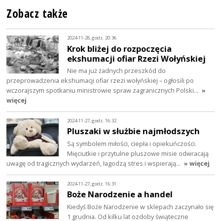
Zobacz także
2024-11-28, godz. 20:36
Krok bliżej do rozpoczęcia
ekshumacji ofiar Rzezi Wołyńskiej
Nie ma już żadnych przeszkód do
przeprowadzenia ekshumacji ofiar rzezi wołyńskiej – ogłosili po
wczorajszym spotkaniu ministrowie spraw zagranicznych Polski…
»
więcej
2024-11-27, godz. 16:32
Pluszaki w służbie najmłodszych
Są symbolem miłości, ciepła i opiekuńczości.
Mięciutkie i przytulne pluszowe misie odwracają
uwagę od tragicznych wydarzeń, łagodzą stres i wspierają…
» więcej
2024-11-27, godz. 16:31
Boże Narodzenie a handel
Kiedyś Boże Narodzenie w sklepach zaczynało się
1 grudnia. Od kilku lat ozdoby świąteczne