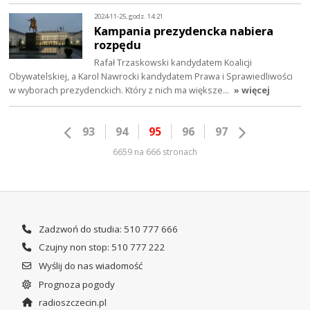
2024-11-25, godz. 14:21
Kampania prezydencka nabiera
rozpędu
Rafał Trzaskowski kandydatem Koalicji
Obywatelskiej, a Karol Nawrocki kandydatem Prawa i Sprawiedliwości
w wyborach prezydenckich. Który z nich ma większe…
» więcej
93
94
95
96
97
6659 na 666 stronach
Zadzwoń do studia: 510 777 666
Czujny non stop: 510 777 222
Wyślij do nas wiadomość
Prognoza pogody
radioszczecin.pl