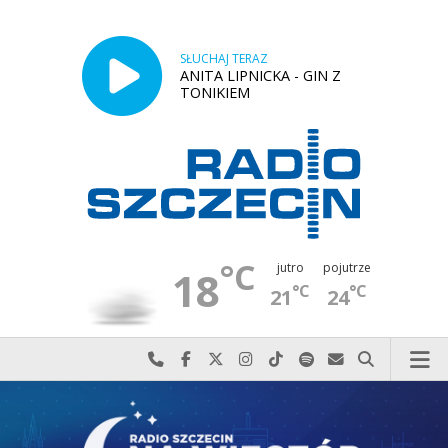
SŁUCHAJ TERAZ
ANITA LIPNICKA - GIN Z
TONIKIEM
°C
jutro
pojutrze
18
°C
°C
21
24
Najlepiej po prostu do nas zadzwoń
Odwiedź nas na Facebook-u
Odwiedź nas na X
Odwiedź nas na Instagram-ie
Odwiedź nas na TikTok-u
Szukaj nas na Spotify
Wyślij do nas w
Szukaj