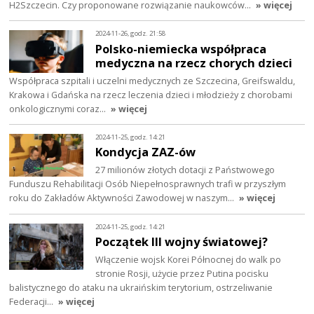
H2Szczecin. Czy proponowane rozwiązanie naukowców…
» więcej
2024-11-26, godz. 21:58
Polsko-niemiecka współpraca
medyczna na rzecz chorych dzieci
Współpraca szpitali i uczelni medycznych ze Szczecina, Greifswaldu,
Krakowa i Gdańska na rzecz leczenia dzieci i młodzieży z chorobami
onkologicznymi coraz…
» więcej
2024-11-25, godz. 14:21
Kondycja ZAZ-ów
27 milionów złotych dotacji z Państwowego
Funduszu Rehabilitacji Osób Niepełnosprawnych trafi w przyszłym
roku do Zakładów Aktywności Zawodowej w naszym…
» więcej
2024-11-25, godz. 14:21
Początek III wojny światowej?
Włączenie wojsk Korei Północnej do walk po
stronie Rosji, użycie przez Putina pocisku
balistycznego do ataku na ukraińskim terytorium, ostrzeliwanie
Federacji…
» więcej