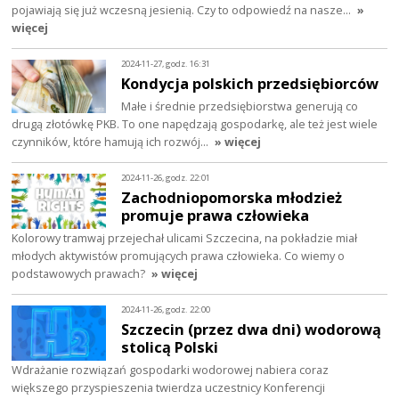
pojawiają się już wczesną jesienią. Czy to odpowiedź na nasze…
»
więcej
2024-11-27, godz. 16:31
Kondycja polskich przedsiębiorców
Małe i średnie przedsiębiorstwa generują co
drugą złotówkę PKB. To one napędzają gospodarkę, ale też jest wiele
czynników, które hamują ich rozwój…
» więcej
2024-11-26, godz. 22:01
Zachodniopomorska młodzież
promuje prawa człowieka
Kolorowy tramwaj przejechał ulicami Szczecina, na pokładzie miał
młodych aktywistów promujących prawa człowieka. Co wiemy o
podstawowych prawach?
» więcej
2024-11-26, godz. 22:00
Szczecin (przez dwa dni) wodorową
stolicą Polski
Wdrażanie rozwiązań gospodarki wodorowej nabiera coraz
większego przyspieszenia twierdza uczestnicy Konferencji