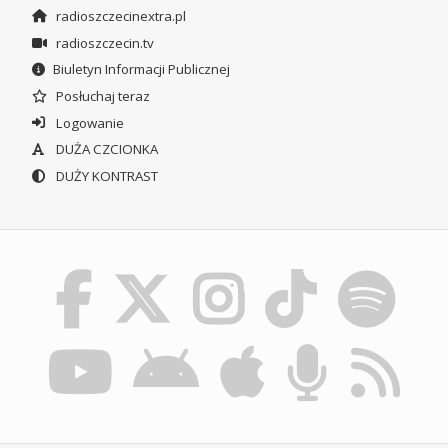
radioszczecinextra.pl
radioszczecin.tv
Biuletyn Informacji Publicznej
Posłuchaj teraz
Logowanie
DUŻA CZCIONKA
DUŻY KONTRAST