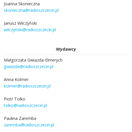
Joanna Skonieczna
skonieczna@radioszczecin.pl
Janusz Wilczyński
wilczynski@radioszczecin.pl
Wydawcy
Małgorzata Gwiazda-Elmerych
gwiazda@radioszczecin.pl
Anna Kolmer
kolmer@radioszczecin.pl
Piotr Tolko
tolko@radioszczecin.pl
Paulina Zaremba
zaremba@radioszczecin.pl