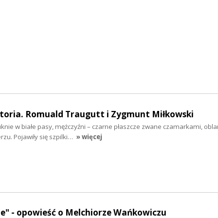
toria. Romuald Traugutt i Zygmunt Miłkowski
suknie w białe pasy, mężczyźni – czarne płaszcze zwane czamarkami, o
rzu. Pojawiły się szpilki…
» więcej
ze" - opowieść o Melchiorze Wańkowiczu