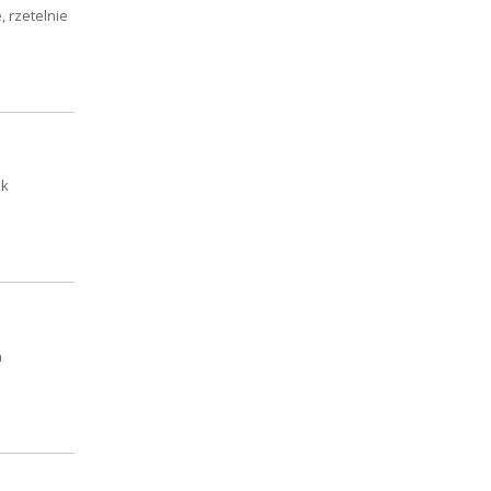
 rzetelnie
ak
a