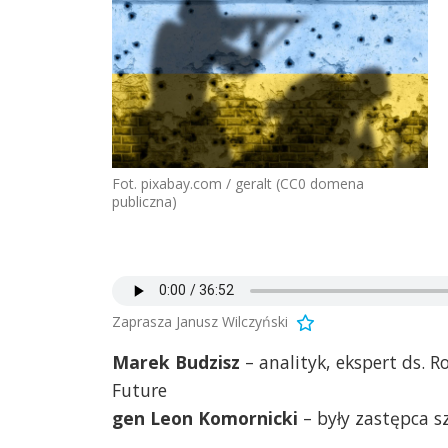
Fot. pixabay.com / geralt (CC0 domena
publiczna)
Zaprasza Janusz Wilczyński
Marek Budzisz
– analityk, ekspert ds. R
Future
gen Leon Komornicki
– były zastępca s