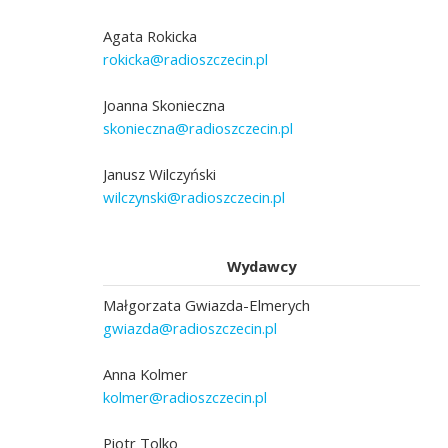
Agata Rokicka
rokicka@radioszczecin.pl
Joanna Skonieczna
skonieczna@radioszczecin.pl
Janusz Wilczyński
wilczynski@radioszczecin.pl
Wydawcy
Małgorzata Gwiazda-Elmerych
gwiazda@radioszczecin.pl
Anna Kolmer
kolmer@radioszczecin.pl
Piotr Tolko