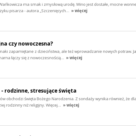
Wańkowicza ma smak i zmysłową urodę. Wino jest dostałe, mocne wonne,
ęzyku pisarza - autora „Szczenięcych…
» więcej
yjna czy nowoczesna?
smaki zapamiętane z dzieciństwa, ale też wprowadzanie nowych potraw. J
inarna łączy się z nowoczesnością…
» więcej
- rodzinne, stresujące święta
ów obchodzi święta Bożego Narodzenia. Z sondaży wynika również, że dl
iej rodzinny niż religijny. Więcej…
» więcej