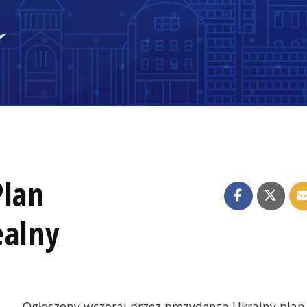
Plan
ealny
Ogłoszony wczoraj przez prezydenta Ukrainy plan