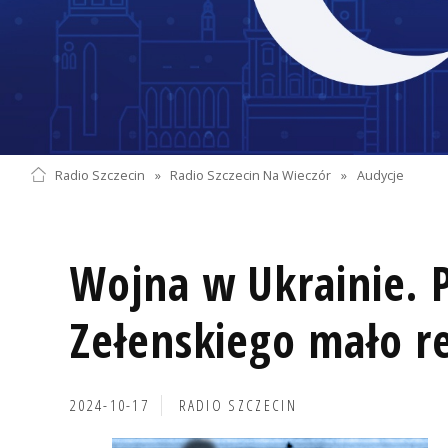
Radio Szczecin
»
Radio Szczecin Na Wieczór
»
Audycje
Wojna w Ukrainie. 
Zełenskiego mało r
2024-10-17
RADIO SZCZECIN