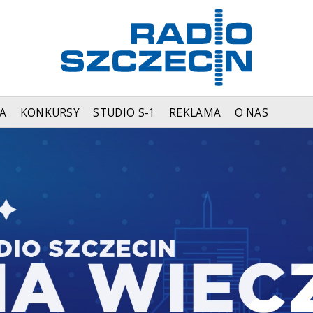
A
KONKURSY
STUDIO S-1
REKLAMA
O NAS