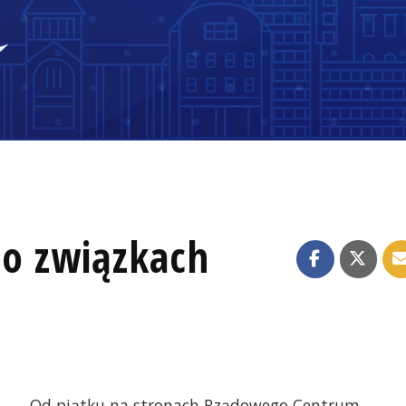
 o związkach
Od piątku na stronach Rządowego Centrum