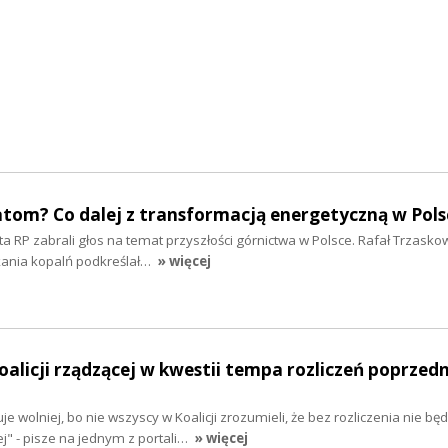
atom? Co dalej z transformacją energetyczną w Pols
 RP zabrali głos na temat przyszłości górnictwa w Polsce. Rafał Trzasko
kania kopalń podkreślał…
» więcej
oalicji rządzącej w kwestii tempa rozliczeń poprzed
je wolniej, bo nie wszyscy w Koalicji zrozumieli, że bez rozliczenia nie będ
" - pisze na jednym z portali…
» więcej