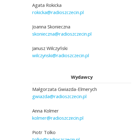
Agata Rokicka
rokicka@radioszczecin.pl
Joanna Skonieczna
skonieczna@radioszczecin.pl
Janusz Wilczyński
wilczynski@radioszczecin.pl
Wydawcy
Małgorzata Gwiazda-Elmerych
gwiazda@radioszczecin.pl
Anna Kolmer
kolmer@radioszczecin.pl
Piotr Tolko
tolko@radioszczecin.pl