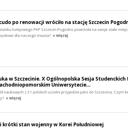
udo po renowacji wróciło na stację Szczecin Pogod
stanku kolejowego PKP Szczecin-Pogodno powróciła na swoje stałe miej
mysłowe dla naszego miasta?
» więcej
ka w Szczecinie. X Ogólnopolska Sesja Studenckich 
achodniopomorskim Uniwersytecie…
ł naukowych z 21 polskich uczelni przyjedzie jutro do Szczecina. Czym b
cy?
» więcej
 krótki stan wojenny w Korei Południowej