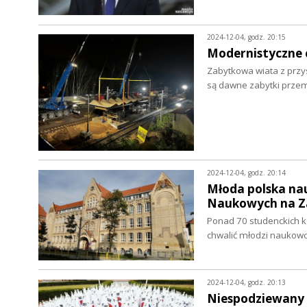
2024-12-04, godz. 20:15
Modernistyczne c
Zabytkowa wiata z przy
są dawne zabytki prze
2024-12-04, godz. 20:14
Młoda polska nau
Naukowych na Z
Ponad 70 studenckich kó
chwalić młodzi naukow
2024-12-04, godz. 20:13
Niespodziewany i