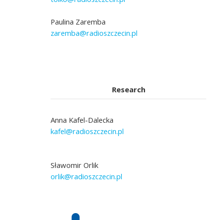
Paulina Zaremba
zaremba@radioszczecin.pl
Research
Anna Kafel-Dalecka
kafel@radioszczecin.pl
Sławomir Orlik
orlik@radioszczecin.pl