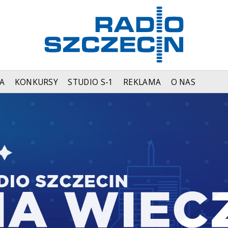
A
KONKURSY
STUDIO S-1
REKLAMA
O NAS