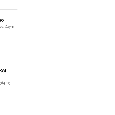
no
sce. Czym
Kół
ędą się