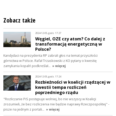
Zobacz także
2024-12-05, godz. 17:27
Węgiel, OZE czy atom? Co dalej z
transformacją energetyczną w
Polsce?
Kandydaci na prezydenta RP zabrali głos na temat przyszłości
górnictwa w Polsce. Rafał Trzaskowski z KO pytany o kwestię
zamykania kopalń podkreślał…
» więcej
2024-12-05, godz. 17:24
Rozbieżności w koalicji rządzącej w
kwestii tempa rozliczeń
poprzedniego rządu
"Rozliczanie PiS postępuje wolniej, bo nie wszyscy w Koalicji
zrozumieli, że bez rozliczenia nie będzie naprawy Rzeczpospolitej" -
pisze na jednym z portali…
» więcej