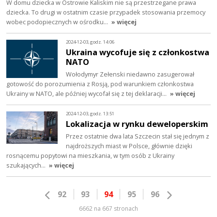
W domu dziecka w Ostrowie Kaliskim nie są przestrzegane prawa
dziecka. To drugi w ostatnim czasie przypadek stosowania przemocy
wobec podopiecznych w ośrodku…
» więcej
2024-12-03, godz. 14:06
Ukraina wycofuje się z członkostwa
NATO
Wołodymyr Zełenski niedawno zasugerował
gotowość do porozumienia z Rosją, pod warunkiem członkostwa
Ukrainy w NATO, ale później wycofał się z tej deklaracji…
» więcej
2024-12-03, godz. 13:51
Lokalizacja w rynku deweloperskim
Przez ostatnie dwa lata Szczecin stał się jednym z
najdroższych miast w Polsce, głównie dzięki
rosnącemu popytowi na mieszkania, w tym osób z Ukrainy
szukających…
» więcej
92
93
94
95
96
6662 na 667 stronach