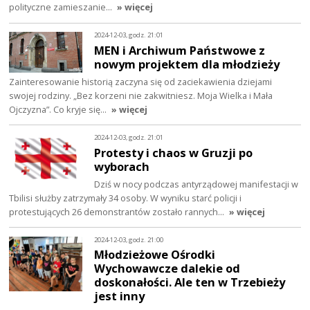
polityczne zamieszanie…
» więcej
2024-12-03, godz. 21:01
MEN i Archiwum Państwowe z
nowym projektem dla młodzieży
Zainteresowanie historią zaczyna się od zaciekawienia dziejami
swojej rodziny. „Bez korzeni nie zakwitniesz. Moja Wielka i Mała
Ojczyzna”. Co kryje się…
» więcej
2024-12-03, godz. 21:01
Protesty i chaos w Gruzji po
wyborach
Dziś w nocy podczas antyrządowej manifestacji w
Tbilisi służby zatrzymały 34 osoby. W wyniku starć policji i
protestujących 26 demonstrantów zostało rannych…
» więcej
2024-12-03, godz. 21:00
Młodzieżowe Ośrodki
Wychowawcze dalekie od
doskonałości. Ale ten w Trzebieży
jest inny