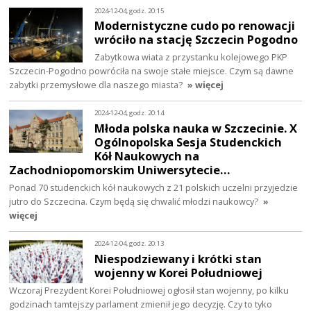
2024-12-04, godz. 20:15
Modernistyczne cudo po renowacji
wróciło na stację Szczecin Pogodno
Zabytkowa wiata z przystanku kolejowego PKP
Szczecin-Pogodno powróciła na swoje stałe miejsce. Czym są dawne
zabytki przemysłowe dla naszego miasta?
» więcej
2024-12-04, godz. 20:14
Młoda polska nauka w Szczecinie. X
Ogólnopolska Sesja Studenckich
Kół Naukowych na
Zachodniopomorskim Uniwersytecie…
Ponad 70 studenckich kół naukowych z 21 polskich uczelni przyjedzie
jutro do Szczecina. Czym będą się chwalić młodzi naukowcy?
»
więcej
2024-12-04, godz. 20:13
Niespodziewany i krótki stan
wojenny w Korei Południowej
Wczoraj Prezydent Korei Południowej ogłosił stan wojenny, po kilku
godzinach tamtejszy parlament zmienił jego decyzję. Czy to tyko