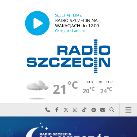
SŁUCHAJ TERAZ
RADIO SZCZECIN NA
WAKACJACH do 12:00
Grzegorz Lament
°C
jutro
pojutrze
21
°C
°C
20
24
Najlepiej po prostu do nas zadzwoń
Odwiedź nas na Facebook-u
Odwiedź nas na X
Odwiedź nas na Instagram-ie
Odwiedź nas na TikTok-u
Szukaj nas na Spotify
Wyślij do nas w
Szukaj