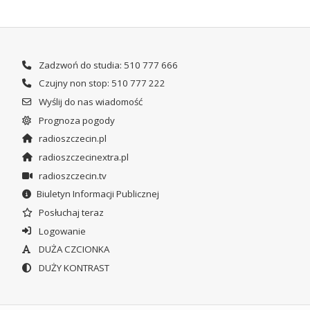
Zadzwoń do studia: 510 777 666
Czujny non stop: 510 777 222
Wyślij do nas wiadomość
Prognoza pogody
radioszczecin.pl
radioszczecinextra.pl
radioszczecin.tv
Biuletyn Informacji Publicznej
Posłuchaj teraz
Logowanie
DUŻA CZCIONKA
DUŻY KONTRAST