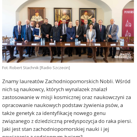
Fot. Robert Stachnik [Radio Szczecin]
Znamy laureatów Zachodniopomorskich Nobli. Wśród
nich są naukowcy, których wynalazek znalazł
zastosowanie w misji kosmicznej oraz naukowczyni za
opracowanie naukowych podstaw żywienia psów, a
także genetyk za identyfikację nowego genu
związanego z dziedziczną predyspozycja do raka piersi.
Jaki jest stan zachodniopomorskiej nauki i jej
powiązanie z codziennym życiem?