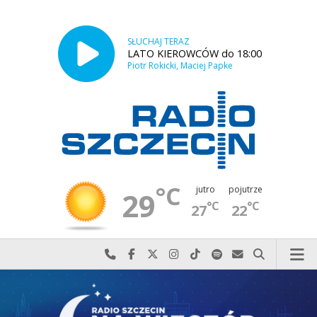
SŁUCHAJ TERAZ
LATO KIEROWCÓW do 18:00
Piotr Rokicki, Maciej Papke
°C
jutro
pojutrze
29
°C
°C
27
22
Najlepiej po prostu do nas zadzwoń
Odwiedź nas na Facebook-u
Odwiedź nas na X
Odwiedź nas na Instagram-ie
Odwiedź nas na TikTok-u
Szukaj nas na Spotify
Wyślij do nas w
Szukaj