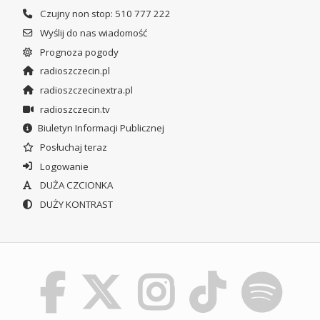
Czujny non stop: 510 777 222
Wyślij do nas wiadomość
Prognoza pogody
radioszczecin.pl
radioszczecinextra.pl
radioszczecin.tv
Biuletyn Informacji Publicznej
Posłuchaj teraz
Logowanie
DUŻA CZCIONKA
DUŻY KONTRAST