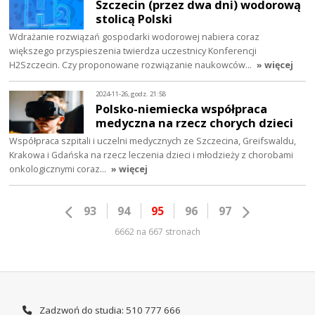
Szczecin (przez dwa dni) wodorową
stolicą Polski
Wdrażanie rozwiązań gospodarki wodorowej nabiera coraz
większego przyspieszenia twierdza uczestnicy Konferencji
H2Szczecin. Czy proponowane rozwiązanie naukowców…
» więcej
2024-11-26, godz. 21:58
Polsko-niemiecka współpraca
medyczna na rzecz chorych dzieci
Współpraca szpitali i uczelni medycznych ze Szczecina, Greifswaldu,
Krakowa i Gdańska na rzecz leczenia dzieci i młodzieży z chorobami
onkologicznymi coraz…
» więcej
93
94
95
96
97
6662 na 667 stronach
Zadzwoń do studia: 510 777 666