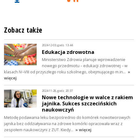
Zobacz także
2024-12-03, godz. 13:44
Edukacja zdrowotna
Ministerstwo Zdrowia planuje wprowadzenie
nowego przedmiotu – edukacji zdrowotnej – w
klasach IV–VIII od przyszłego roku szkolnego, obejmującego m.in…
»
więcej
2024-11-28, godz. 20:37
Nowe technologie w walce z rakiem
jajnika. Sukces szczecińskich
naukowczyń
Metodę podawania leku bezpośrednio do komórek nowotworowych
jajnika bez oddziaływania na zdrowe komórki opracowała wraz z
zespołem naukowczyni z ZUT. Kiedy…
» więcej