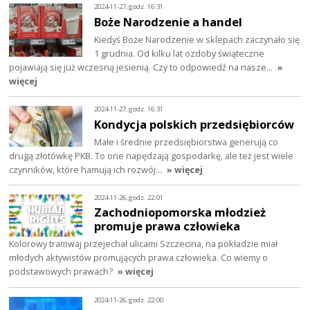
2024-11-27, godz. 16:31
Boże Narodzenie a handel
Kiedyś Boże Narodzenie w sklepach zaczynało się
1 grudnia. Od kilku lat ozdoby świąteczne
pojawiają się już wczesną jesienią. Czy to odpowiedź na nasze…
»
więcej
2024-11-27, godz. 16:31
Kondycja polskich przedsiębiorców
Małe i średnie przedsiębiorstwa generują co
drugą złotówkę PKB. To one napędzają gospodarkę, ale też jest wiele
czynników, które hamują ich rozwój…
» więcej
2024-11-26, godz. 22:01
Zachodniopomorska młodzież
promuje prawa człowieka
Kolorowy tramwaj przejechał ulicami Szczecina, na pokładzie miał
młodych aktywistów promujących prawa człowieka. Co wiemy o
podstawowych prawach?
» więcej
2024-11-26, godz. 22:00