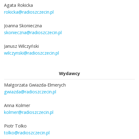
Agata Rokicka
rokicka@radioszczecin.pl
Joanna Skonieczna
skonieczna@radioszczecin.pl
Janusz Wilczyński
wilczynski@radioszczecin.pl
Wydawcy
Małgorzata Gwiazda-Elmerych
gwiazda@radioszczecin.pl
Anna Kolmer
kolmer@radioszczecin.pl
Piotr Tolko
tolko@radioszczecin.pl