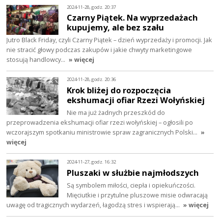
2024-11-28, godz. 20:37
Czarny Piątek. Na wyprzedażach
kupujemy, ale bez szału
Jutro Black Friday, czyli Czarny Piątek – dzień wyprzedaży i promocji. Jak
nie stracić głowy podczas zakupów i jakie chwyty marketingowe
stosują handlowcy…
» więcej
2024-11-28, godz. 20:36
Krok bliżej do rozpoczęcia
ekshumacji ofiar Rzezi Wołyńskiej
Nie ma już żadnych przeszkód do
przeprowadzenia ekshumacji ofiar rzezi wołyńskiej – ogłosili po
wczorajszym spotkaniu ministrowie spraw zagranicznych Polski…
»
więcej
2024-11-27, godz. 16:32
Pluszaki w służbie najmłodszych
Są symbolem miłości, ciepła i opiekuńczości.
Mięciutkie i przytulne pluszowe misie odwracają
uwagę od tragicznych wydarzeń, łagodzą stres i wspierają…
» więcej