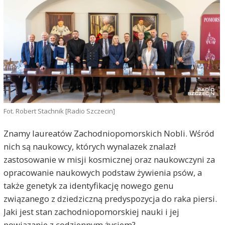
Fot. Robert Stachnik [Radio Szczecin]
Znamy laureatów Zachodniopomorskich Nobli. Wśród
nich są naukowcy, których wynalazek znalazł
zastosowanie w misji kosmicznej oraz naukowczyni za
opracowanie naukowych podstaw żywienia psów, a
także genetyk za identyfikację nowego genu
związanego z dziedziczną predyspozycja do raka piersi.
Jaki jest stan zachodniopomorskiej nauki i jej
powiązanie z codziennym życiem?