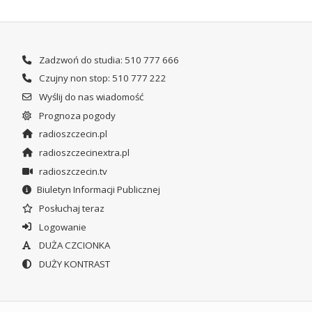
Zadzwoń do studia: 510 777 666
Czujny non stop: 510 777 222
Wyślij do nas wiadomość
Prognoza pogody
radioszczecin.pl
radioszczecinextra.pl
radioszczecin.tv
Biuletyn Informacji Publicznej
Posłuchaj teraz
Logowanie
DUŻA CZCIONKA
DUŻY KONTRAST