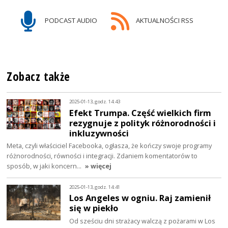
PODCAST AUDIO
AKTUALNOŚCI RSS
Zobacz także
2025-01-13, godz. 14:43
Efekt Trumpa. Część wielkich firm
rezygnuje z polityk różnorodności i
inkluzywności
Meta, czyli właściciel Facebooka, ogłasza, że kończy swoje programy
różnorodności, równości i integracji. Zdaniem komentatorów to
sposób, w jaki koncern…
» więcej
2025-01-13, godz. 14:41
Los Angeles w ogniu. Raj zamienił
się w piekło
Od sześciu dni strażacy walczą z pożarami w Los