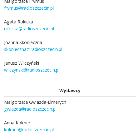
Małgorzata Frymus
frymus@radioszczecin.pl
Agata Rokicka
rokicka@radioszczecin.pl
Joanna Skonieczna
skonieczna@radioszczecin.pl
Janusz Wilczyński
wilczynski@radioszczecin.pl
Wydawcy
Małgorzata Gwiazda-Elmerych
gwiazda@radioszczecin.pl
Anna Kolmer
kolmer@radioszczecin.pl