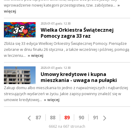
wprowadzenie nowej kategorii przestępstwa, tzw. zabójstwa…
»
więcej
2025-01-07, godz. 12:30
Wielka Orkiestra Świątecznej
Pomocy zagra 33 raz
Zbliża się 33 edycja Wielkiej Orkiestry Świątecznej Pomocy. Pieniądze
zebrane w dniu finału 26 stycznia , a także wcześniej i później, pomogą
w leczeniu…
» więcej
2025-01-07, godz. 12:30
Umowy kredytowe i kupna
mieszkania - uwaga na pułapki
Zakup domu albo mieszkania to jedno z najważniejszych i najbardziej
stresujących wydarzeń w życiu. Jakie zapisy powinny znaleźć się w
umowie kredytowej…
» więcej
87
88
89
90
91
6662 na 667 stronach