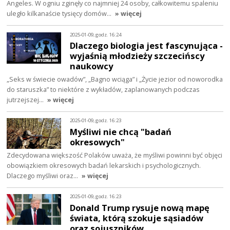
Angeles. W ogniu zginęły co najmniej 24 osoby, całkowitemu spaleniu
uległo kilkanaście tysięcy domów…
» więcej
2025-01-09, godz. 16:24
Dlaczego biologia jest fascynująca -
wyjaśnią młodzieży szczecińscy
naukowcy
„Seks w świecie owadów”, „Bagno wciąga” i „Życie jezior od noworodka
do staruszka” to niektóre z wykładów, zaplanowanych podczas
jutrzejszej…
» więcej
2025-01-09, godz. 16:23
Myśliwi nie chcą "badań
okresowych"
Zdecydowana większość Polaków uważa, że myśliwi powinni być objęci
obowiązkiem okresowych badań lekarskich i psychologicznych.
Dlaczego myśliwi oraz…
» więcej
2025-01-09, godz. 16:23
Donald Trump rysuje nową mapę
świata, którą szokuje sąsiadów
oraz sojuszników