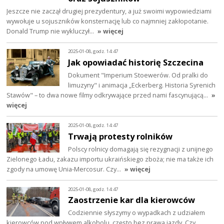
Jeszcze nie zaczął drugiej prezydentury, a już swoimi wypowiedziami
wywołuje u sojuszników konsternację lub co najmniej zakłopotanie.
Donald Trump nie wykluczył…
» więcej
2025-01-08, godz. 14:47
Jak opowiadać historię Szczecina
Dokument "Imperium Stoewerów. Od pralki do
limuzyny" i animacja „Eckerberg. Historia Syrenich
Stawów" – to dwa nowe filmy odkrywające przed nami fascynującą…
»
więcej
2025-01-08, godz. 14:47
Trwają protesty rolników
Polscy rolnicy domagają się rezygnacji z unijnego
Zielonego Ładu, zakazu importu ukraińskiego zboża; nie ma także ich
zgody na umowę Unia-Mercosur. Czy…
» więcej
2025-01-08, godz. 14:47
Zaostrzenie kar dla kierowców
Codziennie słyszymy o wypadkach z udziałem
kierowców pod wpływem alkoholu, często bez prawa jazdy. Czy