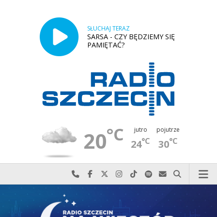
SŁUCHAJ TERAZ
SARSA - CZY BĘDZIEMY SIĘ
PAMIĘTAĆ?
°C
jutro
pojutrze
20
°C
°C
24
30
Najlepiej po prostu do nas zadzwoń
Odwiedź nas na Facebook-u
Odwiedź nas na X
Odwiedź nas na Instagram-ie
Odwiedź nas na TikTok-u
Szukaj nas na Spotify
Wyślij do nas w
Szukaj