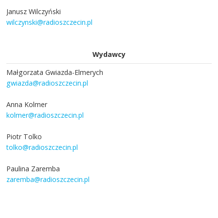
Janusz Wilczyński
wilczynski@radioszczecin.pl
Wydawcy
Małgorzata Gwiazda-Elmerych
gwiazda@radioszczecin.pl
Anna Kolmer
kolmer@radioszczecin.pl
Piotr Tolko
tolko@radioszczecin.pl
Paulina Zaremba
zaremba@radioszczecin.pl