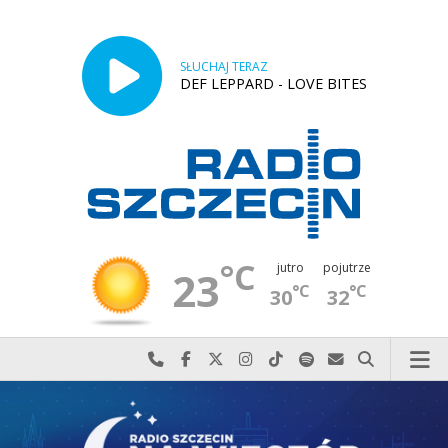
SŁUCHAJ TERAZ
DEF LEPPARD - LOVE BITES
°C
jutro
pojutrze
23
°C
°C
30
32
Najlepiej po prostu do nas zadzwoń
Odwiedź nas na Facebook-u
Odwiedź nas na X
Odwiedź nas na Instagram-ie
Odwiedź nas na TikTok-u
Szukaj nas na Spotify
Wyślij do nas w
Szukaj