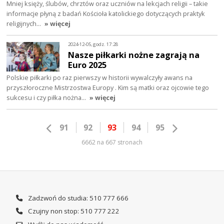
Mniej księży, ślubów, chrztów oraz uczniów na lekcjach religii – takie
informacje płyną z badań Kościoła katolickiego dotyczących praktyk
religijnych…
» więcej
2024-12-05, godz. 17:28
Nasze piłkarki nożne zagrają na
Euro 2025
Polskie piłkarki po raz pierwszy w historii wywalczyły awans na
przyszłoroczne Mistrzostwa Europy . Kim są matki oraz ojcowie tego
sukcesu i czy piłka nożna…
» więcej
91
92
93
94
95
6662 na 667 stronach
Zadzwoń do studia: 510 777 666
Czujny non stop: 510 777 222