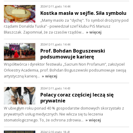
2024-12-11, godz. 14:44
Kostka masła w sejfie. Siła symbolu
„Mamy masło za "dychę". To symbol drożyzny pod
rządami Donalda Tuska” - powiedział szef klubu PiS Mariusz
Błaszczak. Zapomniał, że za czasów rządów…
» więcej
2024-12-11, godz. 14:44
Prof. Bohdan Boguszewski
podsumowuje karierę
Współtwórca i dyrektor festiwalu „Sacrum Non Profanum”, założyciel
Orkiestry Academia, prof. Bohdan Boguszewski podsumowuje swoją
artystyczną karierę…
» więcej
2024-12-11, godz. 14:43
Polacy coraz częściej leczą się
prywatnie
W ubiegłym roku ponad 40 % gospodarstw domowych skorzystało z
prywatnych usług medycznych. Nie wlicza się tu leczenia
stomatologicznego. To, że ochrona zdrowia…
» więcej
2024-12-10, godz. 18:41