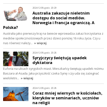
2024-12-09, godz. 20:29
Australia zakazuje nieletnim
dostępu do social mediów.
Norwegia i Francja ograniczą. A
Polska?
Australia jako pierwszy kraj na świecie wprowadza zakaz korzystania z
mediów społecznościowych przez dzieci poniżej 16 roku życia. Czy u
nas również należy…
» więcej
2024-12-09, godz. 20:28
Syryjczycy świętują upadek
dyktatora
Euforia na ulicach syryjskich miast. Mieszkańcy świętują upadek reżimu
Baszara al-Asada. Jaka przyszłość czeka Syrię i czy uda się zażegnać
wieloletni…
» więcej
2024-12-09, godz. 20:28
Coraz mniej wiernych w kościołach,
kleryków w seminariach, uczniów
na religii