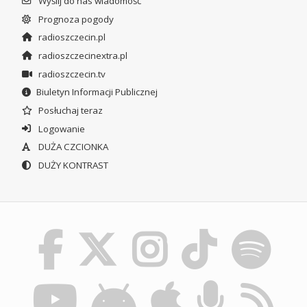
Wyślij do nas wiadomość
Prognoza pogody
radioszczecin.pl
radioszczecinextra.pl
radioszczecin.tv
Biuletyn Informacji Publicznej
Posłuchaj teraz
Logowanie
DUŻA CZCIONKA
DUŻY KONTRAST