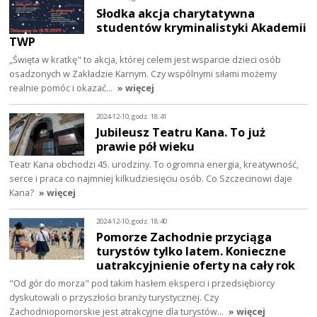
Słodka akcja charytatywna
studentów kryminalistyki Akademii
TWP
„Święta w kratkę" to akcja, której celem jest wsparcie dzieci osób
osadzonych w Zakładzie Karnym. Czy wspólnymi siłami możemy
realnie pomóc i okazać…
» więcej
2024-12-10, godz. 18:41
Jubileusz Teatru Kana. To już
prawie pół wieku
Teatr Kana obchodzi 45. urodziny. To ogromna energia, kreatywność,
serce i praca co najmniej kilkudziesięciu osób. Co Szczecinowi daje
Kana?
» więcej
2024-12-10, godz. 18:40
Pomorze Zachodnie przyciąga
turystów tylko latem. Konieczne
uatrakcyjnienie oferty na cały rok
"Od gór do morza" pod takim hasłem eksperci i przedsiębiorcy
dyskutowali o przyszłości branży turystycznej. Czy
Zachodniopomorskie jest atrakcyjne dla turystów…
» więcej