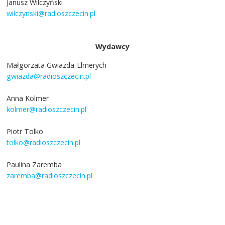
Janusz Wilczyński
wilczynski@radioszczecin.pl
Wydawcy
Małgorzata Gwiazda-Elmerych
gwiazda@radioszczecin.pl
Anna Kolmer
kolmer@radioszczecin.pl
Piotr Tolko
tolko@radioszczecin.pl
Paulina Zaremba
zaremba@radioszczecin.pl