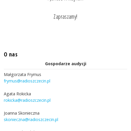
Zapraszamy!
O nas
Gospodarze audycji
Małgorzata Frymus
frymus@radioszczecin.pl
Agata Rokicka
rokicka@radioszczecin.pl
Joanna Skonieczna
skonieczna@radioszczecin.pl