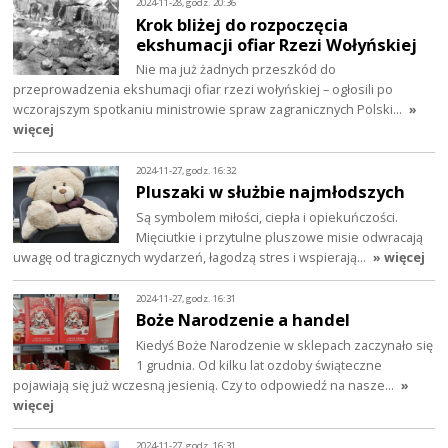
2024-11-28, godz. 20:36
Krok bliżej do rozpoczęcia
ekshumacji ofiar Rzezi Wołyńskiej
Nie ma już żadnych przeszkód do
przeprowadzenia ekshumacji ofiar rzezi wołyńskiej – ogłosili po
wczorajszym spotkaniu ministrowie spraw zagranicznych Polski…
»
więcej
2024-11-27, godz. 16:32
Pluszaki w służbie najmłodszych
Są symbolem miłości, ciepła i opiekuńczości.
Mięciutkie i przytulne pluszowe misie odwracają
uwagę od tragicznych wydarzeń, łagodzą stres i wspierają…
» więcej
2024-11-27, godz. 16:31
Boże Narodzenie a handel
Kiedyś Boże Narodzenie w sklepach zaczynało się
1 grudnia. Od kilku lat ozdoby świąteczne
pojawiają się już wczesną jesienią. Czy to odpowiedź na nasze…
»
więcej
2024-11-27, godz. 16:31