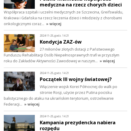
medyczna na rzecz chorych dzieci
Współpraca szpitali i uczelni medycznych ze Szczecina, Greifswaldu,
Krakowa i Gdańska na rzecz leczenia dzieci i młodzieży z chorobami
onkologicznymi coraz…
» więcej
2024-11-25, godz. 14:21
Kondycja ZAZ-ów
27 milionów złotych dotacji z Państwowego
Funduszu Rehabilitacji Osób Niepełnosprawnych trafi w przyszłym
roku do Zakładów Aktywności Zawodowej w naszym…
» więcej
2024-11-25, godz. 14:21
Początek III wojny światowej?
Włączenie wojsk Korei Północnej do walk po
stronie Rosji, użycie przez Putina pocisku
balistycznego do ataku na ukraińskim terytorium, ostrzeliwanie
Federacji…
» więcej
2024-11-25, godz. 14:21
Kampania prezydencka nabiera
rozpędu