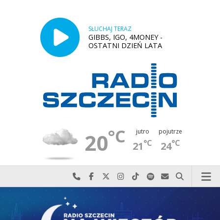
SŁUCHAJ TERAZ
GIBBS, IGO, 4MONEY -
OSTATNI DZIEŃ LATA
°C
jutro
pojutrze
20
°C
°C
21
24
Najlepiej po prostu do nas zadzwoń
Odwiedź nas na Facebook-u
Odwiedź nas na X
Odwiedź nas na Instagram-ie
Odwiedź nas na TikTok-u
Szukaj nas na Spotify
Wyślij do nas w
Szukaj