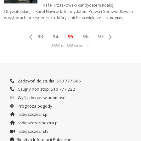
Rafał Trzaskowski kandydatem Koalicji
Obywatelskiej, a Karol Nawrocki kandydatem Prawa i Sprawiedliwości
w wyborach prezydenckich. Który z nich ma większe…
» więcej
93
94
95
96
97
6659 na 666 stronach
Zadzwoń do studia: 510 777 666
Czujny non stop: 510 777 222
Wyślij do nas wiadomość
Prognoza pogody
radioszczecin.pl
radioszczecinextra.pl
radioszczecin.tv
Biuletyn Informacji Publicznej