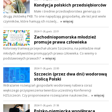
Kondycja polskich przedsiębiorców
Małe i średnie przedsiębiorstwa generują co
drugą złotówkę PKB. To one napędzają gospodarkę, ale też jest wiele
czynników, które hamują ich rozwój…
» więcej
2024-11-26, godz. 22:01
Zachodniopomorska młodzież
promuje prawa człowieka
Kolorowy tramwaj przejechał ulicami Szczecina, na pokładzie miał
młodych aktywistów promujących prawa człowieka. Co wiemy o
podstawowych prawach?
» więcej
2024-11-26, godz. 22:00
Szczecin (przez dwa dni) wodorową
stolicą Polski
Wdrażanie rozwiązań gospodarki wodorowej nabiera coraz
większego przyspieszenia twierdza uczestnicy Konferencji
H2Szczecin. Czy proponowane rozwiązanie naukowców…
» więcej
2024-11-26, godz. 21:58
Polsko-niemiecka współpraca