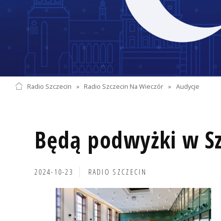
Radio Szczecin
»
Radio Szczecin Na Wieczór
»
Audycje
Będą podwyżki w Sz
2024-10-23
RADIO SZCZECIN