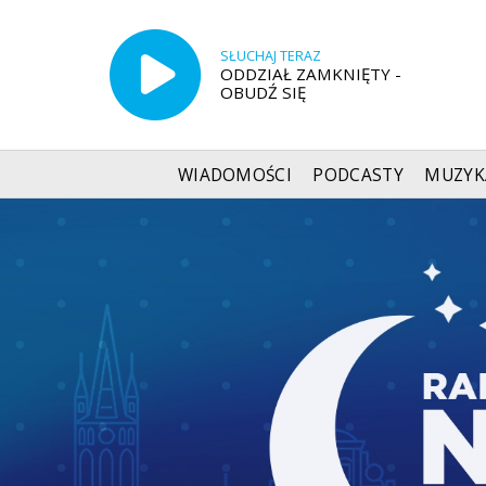
SŁUCHAJ TERAZ
ODDZIAŁ ZAMKNIĘTY -
OBUDŹ SIĘ
WIADOMOŚCI
PODCASTY
MUZYK