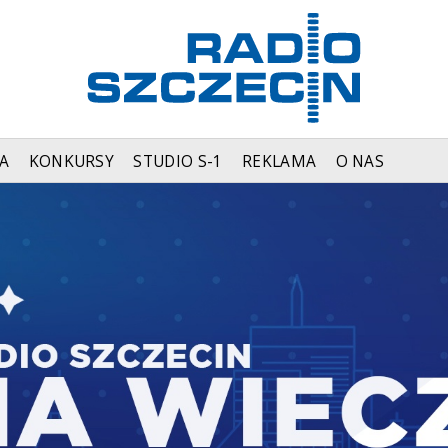
A
KONKURSY
STUDIO S-1
REKLAMA
O NAS