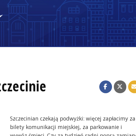
czecinie
Szczecinian czekają podwyżki: więcej zapłacimy za
bilety komunikacji miejskiej, za parkowanie i
wywóz śmieci. Czy za tydzień radni poprą zamiar