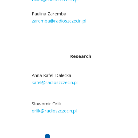
Paulina Zaremba
zaremba@radioszczecin.pl
Research
Anna Kafel-Dalecka
kafel@radioszczecin.pl
Sławomir Orlik
orlik@radioszczecin.pl