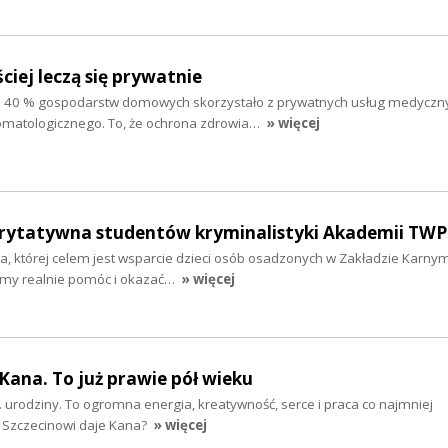
ciej leczą się prywatnie
 40 % gospodarstw domowych skorzystało z prywatnych usług medyczny
stomatologicznego. To, że ochrona zdrowia…
» więcej
arytatywna studentów kryminalistyki Akademii TWP
cja, której celem jest wsparcie dzieci osób osadzonych w Zakładzie Karny
my realnie pomóc i okazać…
» więcej
 Kana. To już prawie pół wieku
 urodziny. To ogromna energia, kreatywność, serce i praca co najmniej
o Szczecinowi daje Kana?
» więcej