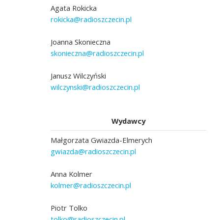
Agata Rokicka
rokicka@radioszczecin.pl
Joanna Skonieczna
skonieczna@radioszczecin.pl
Janusz Wilczyński
wilczynski@radioszczecin.pl
Wydawcy
Małgorzata Gwiazda-Elmerych
gwiazda@radioszczecin.pl
Anna Kolmer
kolmer@radioszczecin.pl
Piotr Tolko
tolko@radioszczecin.pl