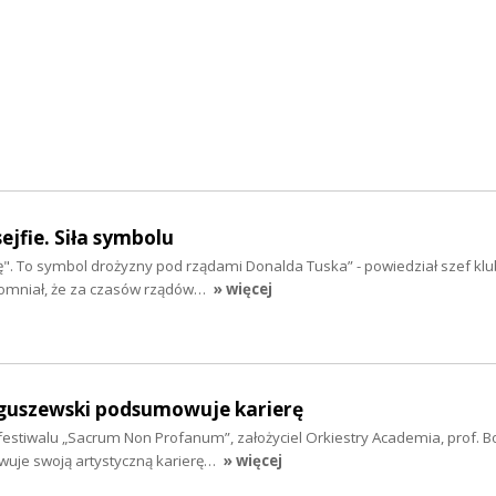
ejfie. Siła symbolu
. To symbol drożyzny pod rządami Donalda Tuska” - powiedział szef klu
pomniał, że za czasów rządów…
» więcej
guszewski podsumowuje karierę
 festiwalu „Sacrum Non Profanum”, założyciel Orkiestry Academia, prof. 
je swoją artystyczną karierę…
» więcej