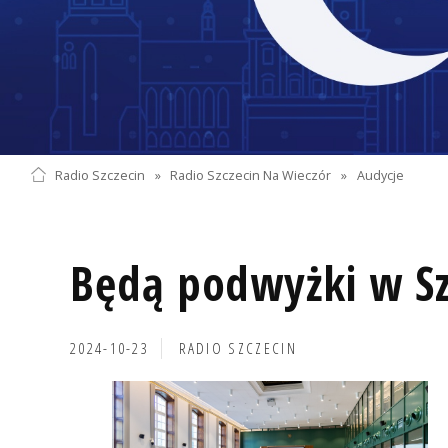
Radio Szczecin
»
Radio Szczecin Na Wieczór
»
Audycje
Będą podwyżki w Sz
2024-10-23
RADIO SZCZECIN