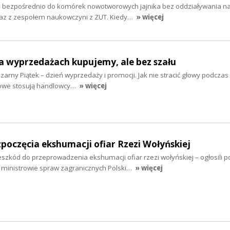
 bezpośrednio do komórek nowotworowych jajnika bez oddziaływania n
az z zespołem naukowczyni z ZUT. Kiedy…
» więcej
a wyprzedażach kupujemy, ale bez szału
i Czarny Piątek – dzień wyprzedaży i promocji. Jak nie stracić głowy podcza
gowe stosują handlowcy…
» więcej
ozpoczęcia ekshumacji ofiar Rzezi Wołyńskiej
szkód do przeprowadzenia ekshumacji ofiar rzezi wołyńskiej – ogłosili p
 ministrowie spraw zagranicznych Polski…
» więcej