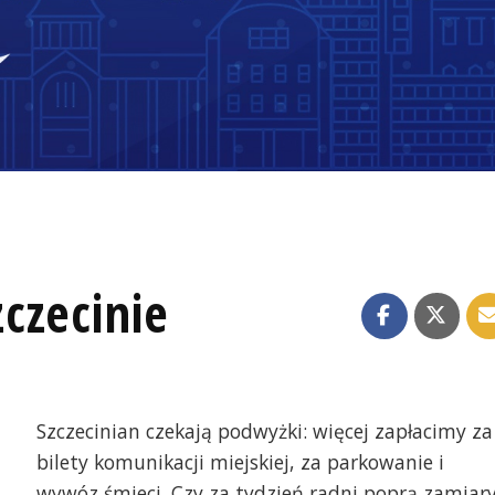
czecinie
Szczecinian czekają podwyżki: więcej zapłacimy za
bilety komunikacji miejskiej, za parkowanie i
wywóz śmieci. Czy za tydzień radni poprą zamiar