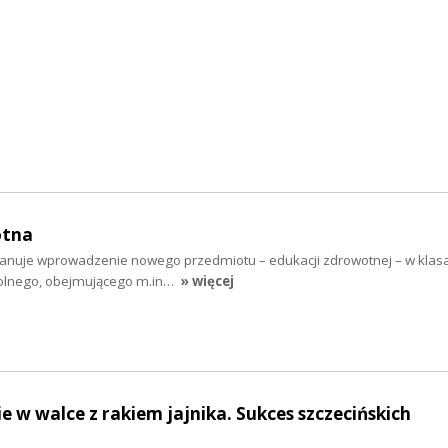
otna
lanuje wprowadzenie nowego przedmiotu – edukacji zdrowotnej – w klasac
kolnego, obejmującego m.in…
» więcej
 w walce z rakiem jajnika. Sukces szczecińskich