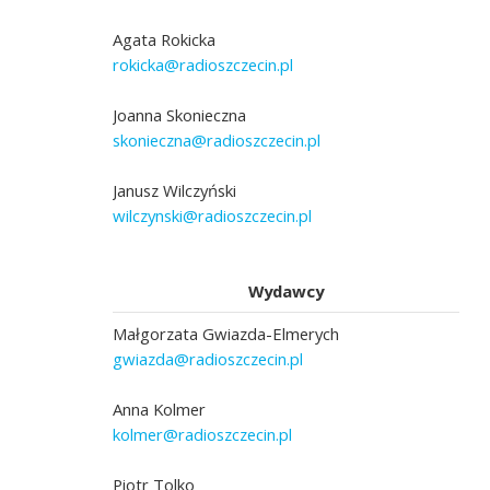
Agata Rokicka
rokicka@radioszczecin.pl
Joanna Skonieczna
skonieczna@radioszczecin.pl
Janusz Wilczyński
wilczynski@radioszczecin.pl
Wydawcy
Małgorzata Gwiazda-Elmerych
gwiazda@radioszczecin.pl
Anna Kolmer
kolmer@radioszczecin.pl
Piotr Tolko