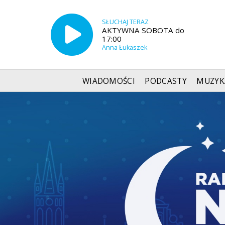
SŁUCHAJ TERAZ
AKTYWNA SOBOTA do
17:00
Anna Łukaszek
WIADOMOŚCI
PODCASTY
MUZYK