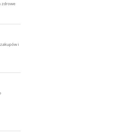
a zdrowe
s zakupów i
o