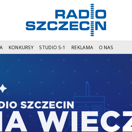
A
KONKURSY
STUDIO S-1
REKLAMA
O NAS