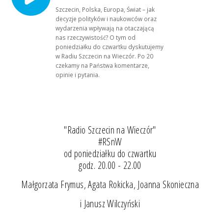
Szczecin, Polska, Europa, Świat – jak
decyzje polityków i naukowców oraz
wydarzenia wpływają na otaczającą
nas rzeczywistość? O tym od
poniedziałku do czwartku dyskutujemy
w Radiu Szczecin na Wieczór. Po 20
czekamy na Państwa komentarze,
opinie i pytania.
"Radio Szczecin na Wieczór"
#RSnW
od poniedziałku do czwartku
godz. 20.00 - 22.00
Małgorzata Frymus, Agata Rokicka, Joanna Skonieczna
i Janusz Wilczyński