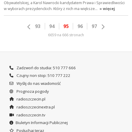
Obywatelskiej, a Karol Nawrocki kandydatem Prawa i Sprawiedliwości
w wyborach prezydenckich. Który z nich ma większe…
» więcej
93
94
95
96
97
6659 na 666 stronach
Zadzwoń do studia: 510 777 666
Czujny non stop: 510 777 222
Wyślij do nas wiadomość
Prognoza pogody
radioszczecin.pl
radioszczecinextra.pl
radioszczecin.tv
Biuletyn Informacji Publicznej
Posłuchaj teraz