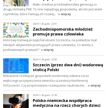
Małe i średnie przedsiębiorstwa generują co
drugą złotówkę PKB. To one napędzają gospodarkę, ale też jest wiele
czynników, które hamują ich rozwój…
» więcej
2024-11-26, godz. 22:01
Zachodniopomorska młodzież
promuje prawa człowieka
Kolorowy tramwaj przejechał ulicami Szczecina, na pokładzie miał
młodych aktywistów promujących prawa człowieka. Co wiemy o
podstawowych prawach?
» więcej
2024-11-26, godz. 22:00
Szczecin (przez dwa dni) wodorową
stolicą Polski
Wdrażanie rozwiązań gospodarki wodorowej nabiera coraz
większego przyspieszenia twierdza uczestnicy Konferencji
H2Szczecin. Czy proponowane rozwiązanie naukowców…
» więcej
2024-11-26, godz. 21:58
Polsko-niemiecka współpraca
medyczna na rzecz chorych dzieci