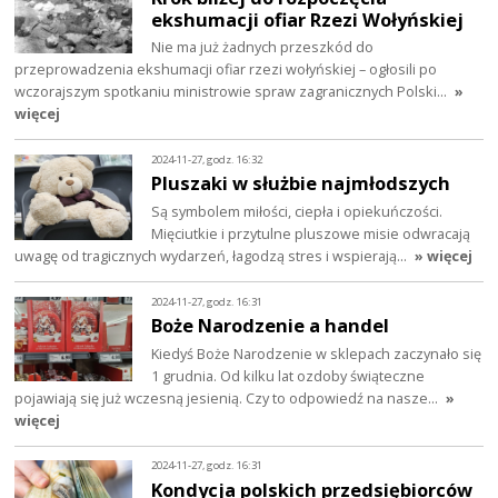
ekshumacji ofiar Rzezi Wołyńskiej
Nie ma już żadnych przeszkód do
przeprowadzenia ekshumacji ofiar rzezi wołyńskiej – ogłosili po
wczorajszym spotkaniu ministrowie spraw zagranicznych Polski…
»
więcej
2024-11-27, godz. 16:32
Pluszaki w służbie najmłodszych
Są symbolem miłości, ciepła i opiekuńczości.
Mięciutkie i przytulne pluszowe misie odwracają
uwagę od tragicznych wydarzeń, łagodzą stres i wspierają…
» więcej
2024-11-27, godz. 16:31
Boże Narodzenie a handel
Kiedyś Boże Narodzenie w sklepach zaczynało się
1 grudnia. Od kilku lat ozdoby świąteczne
pojawiają się już wczesną jesienią. Czy to odpowiedź na nasze…
»
więcej
2024-11-27, godz. 16:31
Kondycja polskich przedsiębiorców