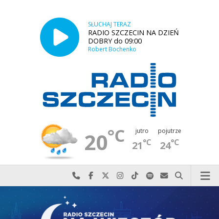
SŁUCHAJ TERAZ
RADIO SZCZECIN NA DZIEŃ
DOBRY do 09:00
Robert Bochenko
°C
jutro
pojutrze
20
°C
°C
21
24
Najlepiej po prostu do nas zadzwoń
Odwiedź nas na Facebook-u
Odwiedź nas na X
Odwiedź nas na Instagram-ie
Odwiedź nas na TikTok-u
Szukaj nas na Spotify
Wyślij do nas w
Szukaj