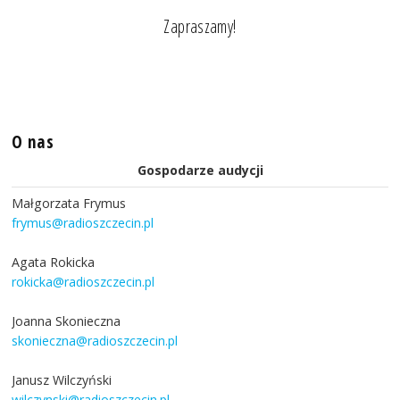
Zapraszamy!
O nas
Gospodarze audycji
Małgorzata Frymus
frymus@radioszczecin.pl
Agata Rokicka
rokicka@radioszczecin.pl
Joanna Skonieczna
skonieczna@radioszczecin.pl
Janusz Wilczyński
wilczynski@radioszczecin.pl