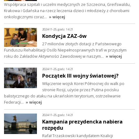
Współpraca szpitali i uczelni medycznych ze Szczecina, Greifswaldu,
Krakowa i Gdańska na rzecz leczenia dzieci i młodzieży z chorobami
onkologicznymi coraz…
» więcej
2024-11-25, godz. 14:21
Kondycja ZAZ-ów
27 milionów złotych dotacji z Państwowego
Funduszu Rehabilitacji Osób Niepełnosprawnych trafi w przyszłym
roku do Zakładów Aktywności Zawodowej w naszym…
» więcej
2024-11-25, godz. 14:21
Początek III wojny światowej?
Włączenie wojsk Korei Północnej do walk po
stronie Rosji, użycie przez Putina pocisku
balistycznego do ataku na ukraińskim terytorium, ostrzeliwanie
Federacji…
» więcej
2024-11-25, godz. 14:21
Kampania prezydencka nabiera
rozpędu
Rafał Trzaskowski kandydatem Koalicji