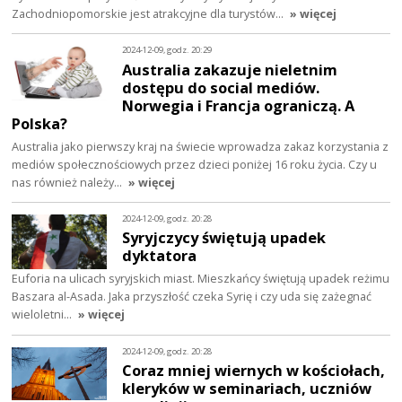
Zachodniopomorskie jest atrakcyjne dla turystów…
» więcej
2024-12-09, godz. 20:29
Australia zakazuje nieletnim
dostępu do social mediów.
Norwegia i Francja ograniczą. A
Polska?
Australia jako pierwszy kraj na świecie wprowadza zakaz korzystania z
mediów społecznościowych przez dzieci poniżej 16 roku życia. Czy u
nas również należy…
» więcej
2024-12-09, godz. 20:28
Syryjczycy świętują upadek
dyktatora
Euforia na ulicach syryjskich miast. Mieszkańcy świętują upadek reżimu
Baszara al-Asada. Jaka przyszłość czeka Syrię i czy uda się zażegnać
wieloletni…
» więcej
2024-12-09, godz. 20:28
Coraz mniej wiernych w kościołach,
kleryków w seminariach, uczniów