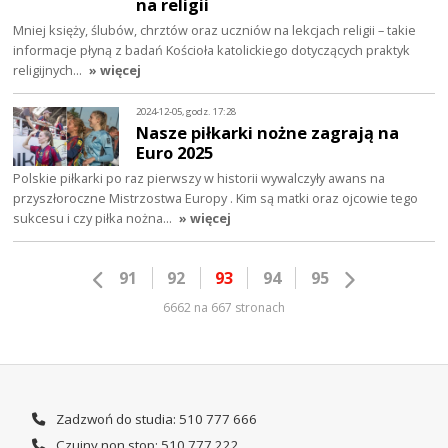
na religii
Mniej księży, ślubów, chrztów oraz uczniów na lekcjach religii – takie
informacje płyną z badań Kościoła katolickiego dotyczących praktyk
religijnych…
» więcej
2024-12-05, godz. 17:28
Nasze piłkarki nożne zagrają na
Euro 2025
Polskie piłkarki po raz pierwszy w historii wywalczyły awans na
przyszłoroczne Mistrzostwa Europy . Kim są matki oraz ojcowie tego
sukcesu i czy piłka nożna…
» więcej
91
92
93
94
95
6662 na 667 stronach
Zadzwoń do studia: 510 777 666
Czujny non stop: 510 777 222