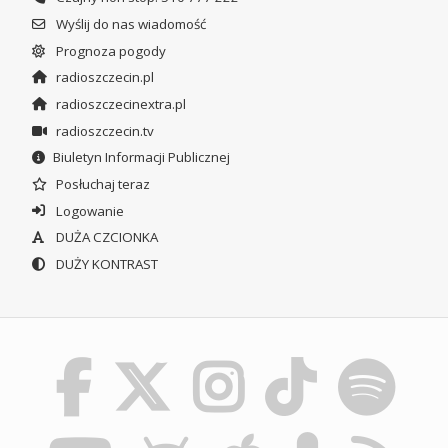
Wyślij do nas wiadomość
Prognoza pogody
radioszczecin.pl
radioszczecinextra.pl
radioszczecin.tv
Biuletyn Informacji Publicznej
Posłuchaj teraz
Logowanie
DUŻA CZCIONKA
DUŻY KONTRAST