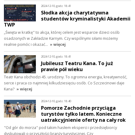
2024-12-10, godz. 18:41
Słodka akcja charytatywna
studentów kryminalistyki Akademii
TWP
„Święta w kratkę" to akcja, której celem jest wsparcie dzieci osób
osadzonych w Zakładzie Karnym. Czy wspólnymi siłami możemy
realnie pomóc i okazać…
» więcej
2024-12-10, godz. 18:41
Jubileusz Teatru Kana. To już
prawie pół wieku
Teatr Kana obchodzi 45. urodziny. To ogromna energia, kreatywność,
serce i praca co najmniej kilkudziesięciu osób. Co Szczecinowi daje
Kana?
» więcej
2024-12-10, godz. 18:40
Pomorze Zachodnie przyciąga
turystów tylko latem. Konieczne
uatrakcyjnienie oferty na cały rok
"Od gór do morza" pod takim hasłem eksperci i przedsiębiorcy
dyskutowali o przyszłości branży turystycznej. Czy