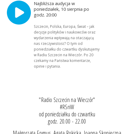
Najbliższa audycja w
poniedziałek, 10 sierpnia po
godz. 20:00
Szczecin, Polska, Europa, Świat – jak
decyzje polityków i naukowców oraz
wydarzenia wpływają na otaczającą
nas rzeczywistość? O tym od
poniedziałku do czwartku dyskutujemy
w Radiu Szczecin na Wieczór. Po 20
czekamy na Państwa komentarze,
opinie i pytania.
"Radio Szczecin na Wieczór"
#RSnW
od poniedziałku do czwartku
godz. 20.00 - 22.00
Małgorzata Frymus, Agata Rokicka, Joanna Skonieczna