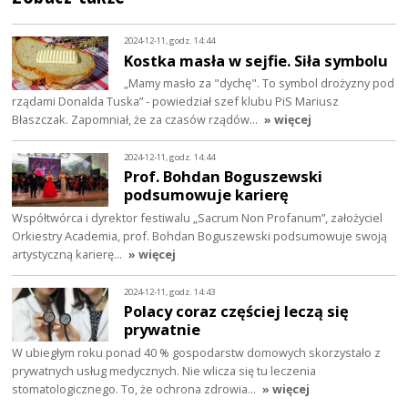
2024-12-11, godz. 14:44
Kostka masła w sejfie. Siła symbolu
„Mamy masło za "dychę". To symbol drożyzny pod
rządami Donalda Tuska” - powiedział szef klubu PiS Mariusz
Błaszczak. Zapomniał, że za czasów rządów…
» więcej
2024-12-11, godz. 14:44
Prof. Bohdan Boguszewski
podsumowuje karierę
Współtwórca i dyrektor festiwalu „Sacrum Non Profanum”, założyciel
Orkiestry Academia, prof. Bohdan Boguszewski podsumowuje swoją
artystyczną karierę…
» więcej
2024-12-11, godz. 14:43
Polacy coraz częściej leczą się
prywatnie
W ubiegłym roku ponad 40 % gospodarstw domowych skorzystało z
prywatnych usług medycznych. Nie wlicza się tu leczenia
stomatologicznego. To, że ochrona zdrowia…
» więcej