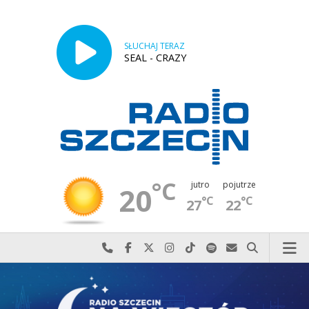
SŁUCHAJ TERAZ
SEAL - CRAZY
°C
jutro
pojutrze
20
°C
°C
27
22
Najlepiej po prostu do nas zadzwoń
Odwiedź nas na Facebook-u
Odwiedź nas na X
Odwiedź nas na Instagram-ie
Odwiedź nas na TikTok-u
Szukaj nas na Spotify
Wyślij do nas w
Szukaj