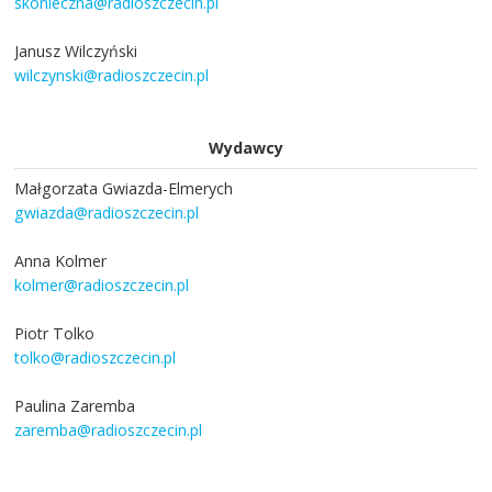
skonieczna@radioszczecin.pl
Janusz Wilczyński
wilczynski@radioszczecin.pl
Wydawcy
Małgorzata Gwiazda-Elmerych
gwiazda@radioszczecin.pl
Anna Kolmer
kolmer@radioszczecin.pl
Piotr Tolko
tolko@radioszczecin.pl
Paulina Zaremba
zaremba@radioszczecin.pl